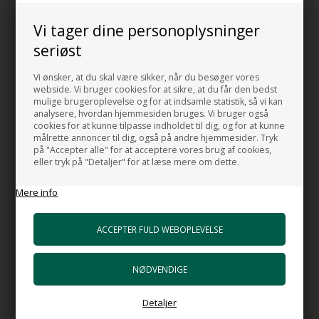
Overløb:
Håndvasken er uden overløb
Vi tager dine personoplysninger
seriøst
Hanehul:
Uden hanehul
Vi ønsker, at du skal være sikker, når du besøger vores
webside. Vi bruger cookies for at sikre, at du får den bedst
Håndvasken fås også i følgende farver:
mulige brugeroplevelse og for at indsamle statistik, så vi kan
analysere, hvordan hjemmesiden bruges. Vi bruger også
Blank hvid
cookies for at kunne tilpasse indholdet til dig, og for at kunne
Blank sort
målrette annoncer til dig, også på andre hjemmesider. Tryk
Mat sort
på "Accepter alle" for at acceptere vores brug af cookies,
Grøn
eller tryk på "Detaljer" for at læse mere om dette.
Gul
Mere info
Blå
Lyserød
Mørkeblå
Lyseblå
Sandfarvet
BEMÆRK:
Prisen er for Acquerello håndvasken i lyserød samt en
bundplade i valgfri farve.
Detaljer