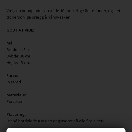
Vælg en bundplade i en af de 10 forskellige flotte farver, og sæt
dit personlige præg på håndvasken.
GODT AT VIDE:
Mål:
Bredde: 43 cm
Dybde: 38 cm
Højde: 15 cm.
Farve:
Lyserød
Materiale:
Porcelæn
Placering:
Frit på bordplade (Da den er glaseret på alle fire sider)