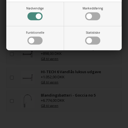
MADE IN ITALY
Nødvendige
Markedsføring
FARVEKORT FOR BUNDPLADE
Funktionelle
Statistiske
HUSK OGSÅ DISSE
HI-TECH 5 Vandlås luksus udgave
+898,00 DKK
Gå til varen
HI-TECH 6 Vandlås luksus udgave
+1.052,00 DKK
Gå til varen
Blandingsbatteri - Goccia no 5
+6.774,00 DKK
Gå til varen