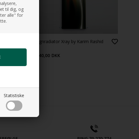
nalysere,
 til dig, og
er alle" for
tte.
m
Designradiator Xray by Karim Rashid
22.640,00
DKK
Statistiske
ERFØLGE
RING 70 270 774