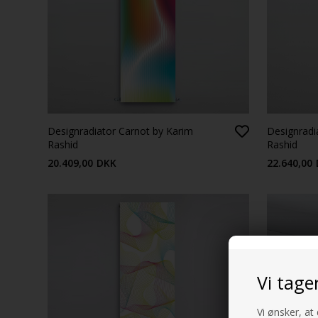
Designradiator Carnot by Karim
Designradi
Rashid
Rashid
20.409,00
DKK
22.640,00
Vi tage
Vi ønsker, at