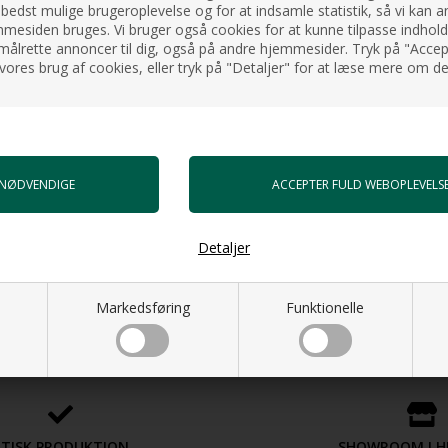
 bedst mulige brugeroplevelse og for at indsamle statistik, så vi kan a
esiden bruges. Vi bruger også cookies for at kunne tilpasse indholdet
målrette annoncer til dig, også på andre hjemmesider. Tryk på "Accept
vores brug af cookies, eller tryk på "Detaljer" for at læse mere om de
ator Kelvin by Karim Rashid
Designradiator Therme by Kari
Rashid
DKK
22.640,00
DKK
Detaljer
Markedsføring
Funktionelle
SHOWROOM I H
ETISK PRODUKTION