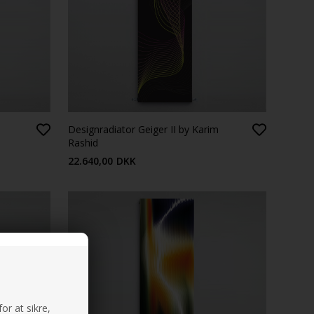
Designradiator Geiger II by Karim
Rashid
22.640,00
DKK
or at sikre,