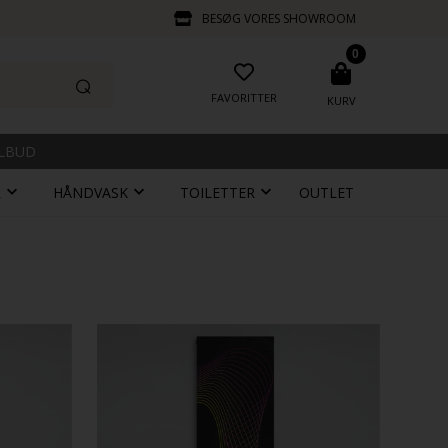
BESØG VORES SHOWROOM
0
FAVORITTER
KURV
ILBUD
R
HÅNDVASK
TOILETTER
OUTLET