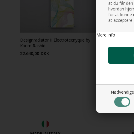
at du får den
hvordan hjemm
for at kunne 
at acceptere 
Mere info
Designradiator II Electrotecnyque by
Designradi
Karim Rashid
22.640,00
DKK
22.640,00
Nødvendige
MADE IN ITALY