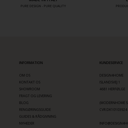
PURE DESIGN - PURE QUALITY
PRODUC
INFORMATION
KUNDESERVICE
OM OS
DESIGN4HOME
KONTAKT OS
ISLANDSVEJ 1
SHOWROOM
4681 HERFØLGE
FRAGT OG LEVERING
BLOG
(MODERNHOME SC
RENGØRINGSGUIDE
CVR:DK10103924
GUIDES & RÅDGIVNING
NYHEDER
INFO@DESIGN4H