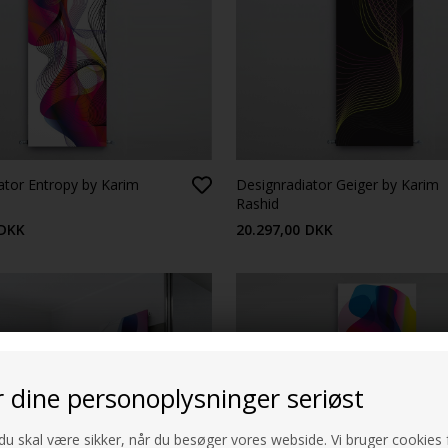
ator Entropy by Karim
Designradiator Geiger by Karim
Rashid
DKK
20.297,00
DKK
r dine personoplysninger seriøst
 du skal være sikker, når du besøger vores webside. Vi bruger cookies f