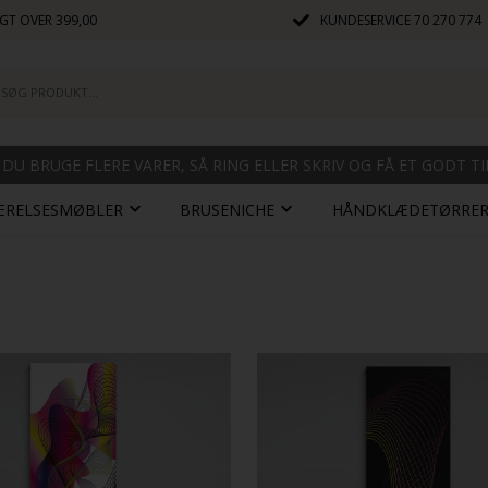
GT OVER 399,00
KUNDESERVICE
70 270 774
 DU BRUGE FLERE VARER, SÅ RING ELLER SKRIV OG FÅ ET GODT T
ÆRELSESMØBLER
BRUSENICHE
HÅNDKLÆDETØRRE