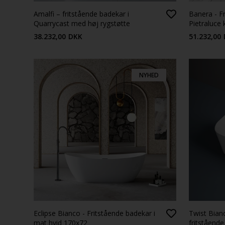
Amalfi – fritstående badekar i
Banera - Fr
Quarrycast med høj rygstøtte
Pietraluce
38.232,00
DKK
51.232,00
NYHED
Eclipse Bianco - Fritstående badekar i
Twist Bian
mat hvid 170x72
fritstående