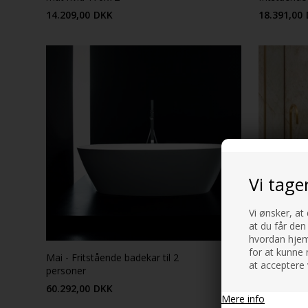
14.209,00
DKK
18.391,00
Vi tage
Vi ønsker, at
at du får den
hvordan hjemm
for at kunne 
Mai - Fritstående badekar til 2
Mozzano - 
at acceptere 
personer
fritstående
60.292,00
DKK
39.854,00
Mere info