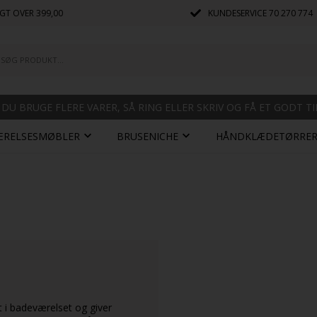
GT OVER 399,00
KUNDESERVICE
70 270 774
 DU BRUGE FLERE VARER, SÅ RING ELLER SKRIV OG FÅ ET GODT T
ÆRELSESMØBLER
BRUSENICHE
HÅNDKLÆDETØRRE
 i badeværelset og giver