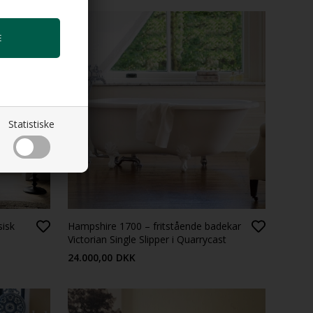
Statistiske
sisk
Hampshire 1700 – fritstående badekar
Victorian Single Slipper i Quarrycast
24.000,00
DKK