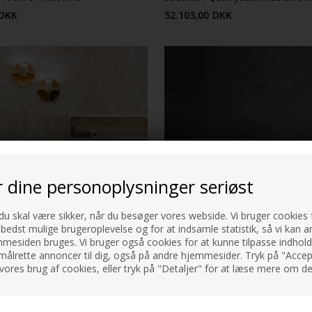
yderside
DKK
52.103,00
DKK
r dine personoplysninger seriøst
 du skal være sikker, når du besøger vores webside. Vi bruger cookies f
 bedst mulige brugeroplevelse og for at indsamle statistik, så vi kan a
esiden bruges. Vi bruger også cookies for at kunne tilpasse indholdet
målrette annoncer til dig, også på andre hjemmesider. Tryk på "Accept
Lille badekar 165cm. i
Napoli - Fritstående badekar i
vores brug af cookies, eller tryk på "Detaljer" for at læse mere om de
 design
QUARRYCAST
25 ÅRS GARANTI 
FLERE FARVER
DKK
33.262,00
DKK