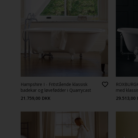
Hampshire I - Fritstående klassisk
ROXBURGH 
badekar og løvefødder i Quarrycast
med klassis
25 års garanti
21.759,00
DKK
29.513,00