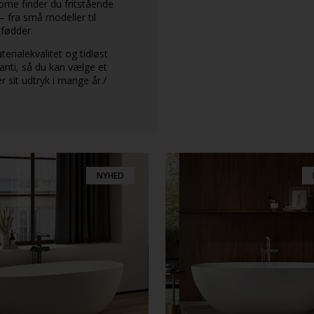
me finder du fritstående
 fra små modeller til
fødder.
ialekvalitet og tidløst
ranti, så du kan vælge et
r sit udtryk i mange år./
NYHED