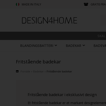
MADE IN ITALY
GRATIS FRA
SKAL
BLANDINGSBATTERI
BADEKAR
BADEV
Fritstående badekar
Forside
»
Badekar
»
Fritstående badekar
Fritstående badekar i eksklusivt design
Et fritstående badekar er et markant designelement