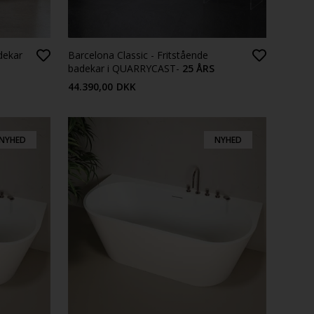
dekar
Barcelona Classic - Fritstående
badekar i QUARRYCAST-
25 ÅRS
GARANTI - FLERE FARVER
44.390,00
DKK
NYHED
NYHED