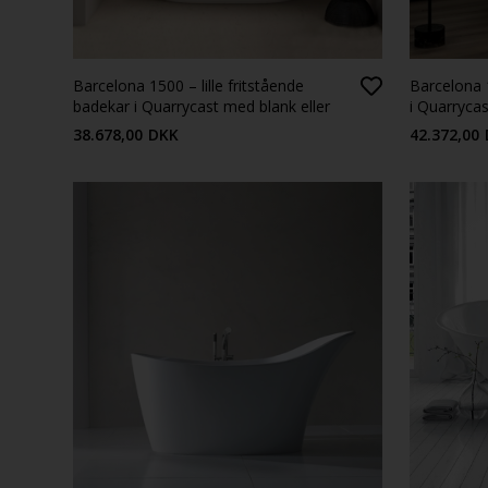
Barcelona 1500 – lille fritstående
Barcelona 
badekar i Quarrycast med blank eller
i Quarryca
mat overflade
overflade
38.678,00
DKK
42.372,00