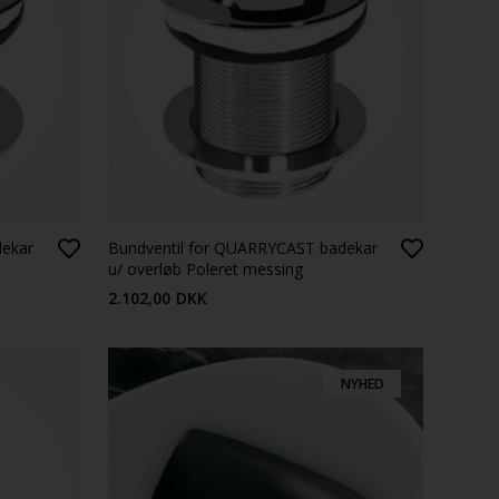
dekar
Bundventil for QUARRYCAST badekar
u/ overløb Poleret messing
2.102,00
DKK
NYHED