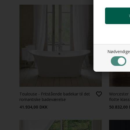
Nødvendige
Toulouse - Fritstående badekar til det
Worcester 
romantiske badeværelse
flotte klass
41.934,00
DKK
50.832,00