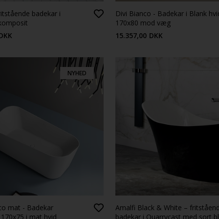
itstående badekar i
Divi Bianco - Badekar i Blank hvi
 komposit
170x80 mod væg
DKK
15.357,00
DKK
NYHED
co mat - Badekar
Amalfi Black & White – fritståen
 170x75 i mat hvid
badekar i Quarrycast med sort b