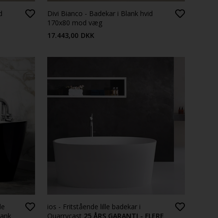
d
Divi Bianco - Badekar i Blank hvid
170x80 mod væg
17.443,00
DKK
de
ios - Fritstående lille badekar i
lank
Quarrycast
25 ÅRS GARANTI - FLERE