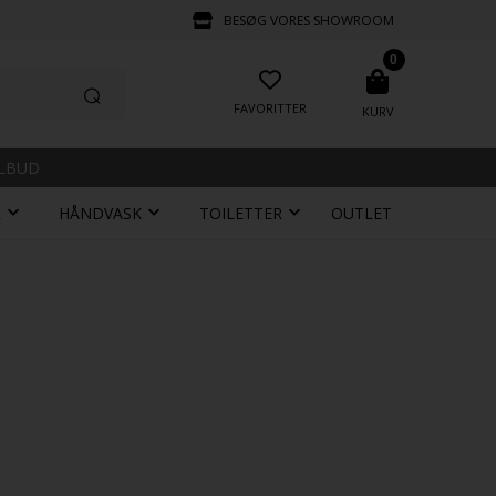
BESØG VORES SHOWROOM
0
FAVORITTER
KURV
ILBUD
R
HÅNDVASK
TOILETTER
OUTLET