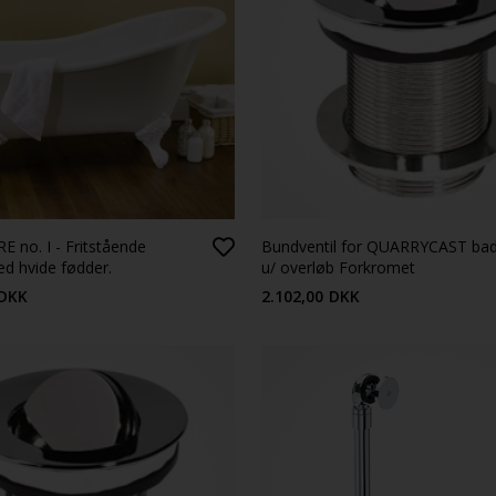
 no. I - Fritstående
Bundventil for QUARRYCAST ba
d hvide fødder.
u/ overløb Forkromet
DKK
2.102,00
DKK