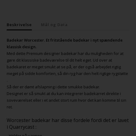
Beskrivelse
Mål og Data
Badekar Worcester. Et fritstående badekar i nyt spændende
klassisk design.
Med dette Premium designer badekar har du muligheden for at
gøre dit klassiske badeværelse til dit helt eget. Ud over at
badekaret er meget smukt at se på, er der også arbejdet rigtig
meget på sidde komforten, så din ryg har den helt rigtige rygstøtte
.
Så der er dømt afslapning i dette smukke badekar.
Designet er så smukt at du kan integrerer badekarret direkte i
soveværelset eller i et andet stort rum hvor det kan komme til sin
ret.
Worcester badekar har disse fordele fordi det er lavet
i Quarrycast :
- Holder på varmen