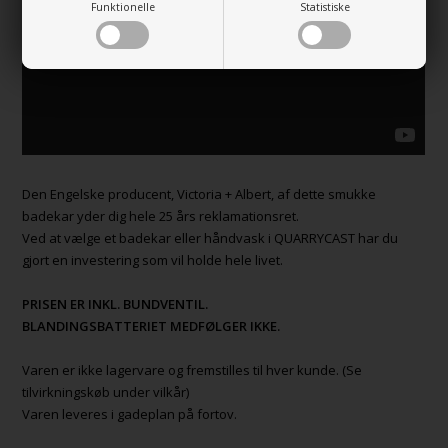
Funktionelle
Statistiske
Den Engelske producent, Victoria + Albert, af dette smukke
badekar yder dig hele 25 års reklamationsret.
Ved at vælge et badekar eller håndvask i QUARRYCAST har du
gjort en investering som vil holde hele livet.
PRISEN ER INKL. BUNDVENTIL.
BLANDINGSBATTERIET MEDFØLGER IKKE.
Varen er ikke lagervare og fremstilles til hver kunde. (Se
tilvirkningskøb under vilkår)
Varen leveres i gadeplan på fortov.