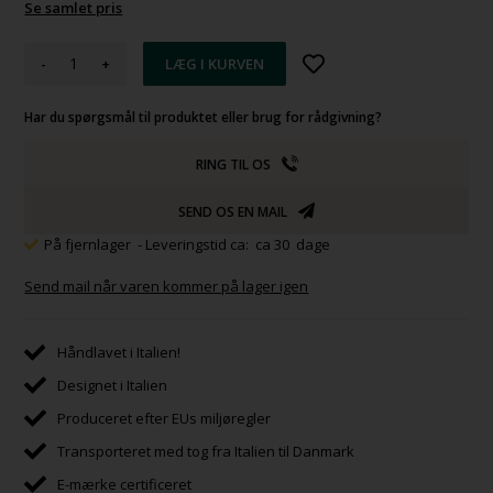
Se samlet pris
-
+
Har du spørgsmål til produktet eller brug for rådgivning?
RING TIL OS
SEND OS EN MAIL
På fjernlager
- Leveringstid ca: ca 30 dage
Send mail når varen kommer på lager igen
Håndlavet i Italien!
Designet i Italien
Produceret efter EUs miljøregler
Transporteret med tog fra Italien til Danmark
E-mærke certificeret