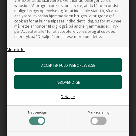
Vi ønsker, at du skal være sikker, når du besøger vores
webside. Vi bruger cookies for at sikre, at du får den bedst
Placering:
mulige brugeroplevelse og for at indsamle statistik, så vi kan
analysere, hvordan hjemmesiden bruges. Vi bruger også
Fritstående
cookies for at kunne tilpasse indholdet til dig, og for at kunne
målrette annoncer til dig, også på andre hjemmesider. Tryk
Materiale:
på "Accepter alle" for at acceptere vores brug af cookies,
eller tryk på "Detaljer" for at læse mere om dette.
Quarrycast
Mere info
QUARRYCAST er lavet af "Volcanic Limestone" (Vulkansk kalksten)
blandet med høj kvalitets harpiks. Den Vulkanske kalksten giver
badekarret den smukke naturlige blanke og hvide overflade.
For mere information om QUARRYCAST se videoen herunder.
Detaljer
Nødvendige
Markedsføring