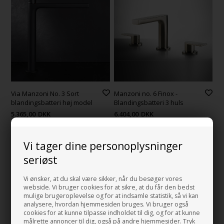
Via Manzoni No. 3 Sort
Manzoni no. 6 Finox -
blandingsbatteri høj model
Blandingsbatteri 3 huls
5.365,00
DKK
6.404,00
DKK
Vi tager dine personoplysninger
seriøst
Vi ønsker, at du skal være sikker, når du besøger vores
webside. Vi bruger cookies for at sikre, at du får den bedst
mulige brugeroplevelse og for at indsamle statistik, så vi kan
analysere, hvordan hjemmesiden bruges. Vi bruger også
cookies for at kunne tilpasse indholdet til dig, og for at kunne
målrette annoncer til dig, også på andre hjemmesider. Tryk