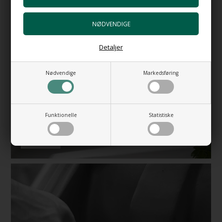
Detaljer
Nødvendige
Markedsføring
Funktionelle
Statistiske
BESØG VORES SHOWROOM
BOOK TID