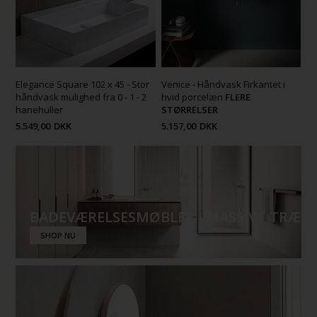
Elegance Square 102 x 45 - Stor
Venice - Håndvask Firkantet i
håndvask mulighed fra 0 - 1 - 2
hvid porcelæn
FLERE
hanehuller
STØRRELSER
5.549,00
DKK
5.157,00
DKK
BADEVÆRELSESMØBLER I MASSIVT TRÆ
SHOP NU