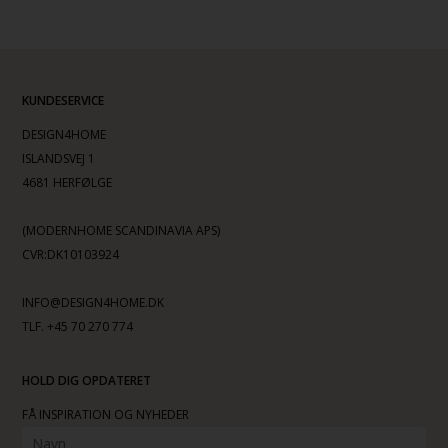
KUNDESERVICE
DESIGN4HOME
ISLANDSVEJ 1
4681 HERFØLGE
(MODERNHOME SCANDINAVIA APS)
CVR:DK10103924
INFO@DESIGN4HOME.DK
TLF. +45 70 270 774
HOLD DIG OPDATERET
FÅ INSPIRATION OG NYHEDER