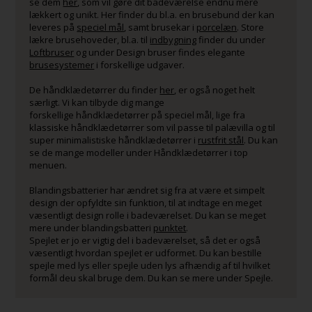
se dem
her
, som vil gøre dit badeværelse endnu mere
lækkert og unikt. Her finder du bl.a. en brusebund der kan
leveres på
speciel mål
, samt brusekar i
porcelæn
. Store
lækre brusehoveder, bl.a. til
indbygning
finder du under
Loftbruser
og under Design bruser findes elegante
brusesystemer
i forskellige udgaver.
De håndklædetørrer du finder
her
, er også noget helt
særligt. Vi kan tilbyde dig mange
forskellige håndklædetørrer på speciel mål, lige fra
klassiske håndklædetørrer som vil passe til palævilla og til
super minimalistiske håndklædetørrer i
rustfrit stål
. Du kan
se de mange modeller under Håndklædetørrer i top
menuen.
Blandingsbatterier har ændret sig fra at være et simpelt
design der opfyldte sin funktion, til at indtage en meget
væsentligt design rolle i badeværelset. Du kan se meget
mere under blandingsbatteri
punktet
.
Spejlet er jo er vigtig del i badeværelset, så det er også
væsentligt hvordan spejlet er udformet. Du kan bestille
spejle med lys eller spejle uden lys afhændig af til hvilket
formål deu skal bruge dem. Du kan se mere under Spejle.