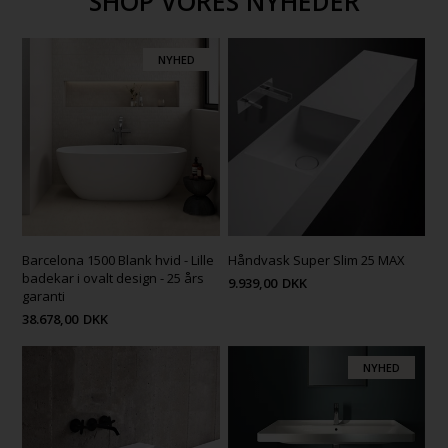
SHOP VORES NYHEDER
NYHED
Barcelona 1500 Blank hvid - Lille
Håndvask Super Slim 25 MAX
badekar i ovalt design - 25 års
9.939,00
DKK
garanti
38.678,00
DKK
NYHED