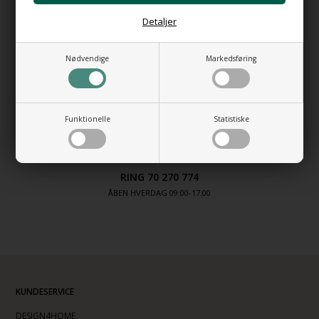
Detaljer
ETISK PRODUKTION
Nødvendige
Markedsføring
PRODUCERET EFTER EU´S MILJØREGLER
SHOWROOM I HERFØLGE
Funktionelle
Statistiske
ÅBENT EFTER AFTALE
RING 70 270 774
ÅBEN HVERDAG 09:00-17.00
KUNDESERVICE
DESIGN4HOME