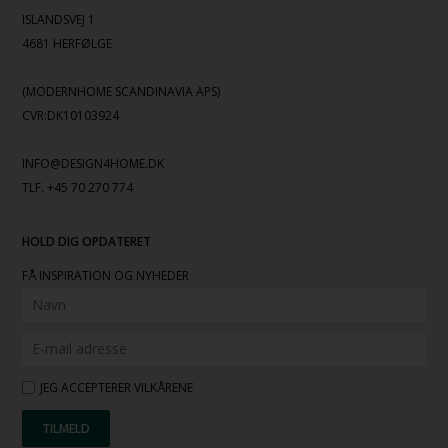
ISLANDSVEJ 1
4681 HERFØLGE
(MODERNHOME SCANDINAVIA APS)
CVR:DK10103924
INFO@DESIGN4HOME.DK
TLF. +45 70 270 774
HOLD DIG OPDATERET
FÅ INSPIRATION OG NYHEDER
JEG ACCEPTERER VILKÅRENE