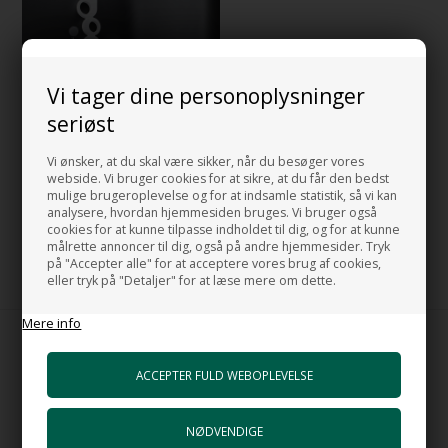
Vi tager dine personoplysninger
seriøst
Vi ønsker, at du skal være sikker, når du besøger vores
Brusesæt La Doccia
webside. Vi bruger cookies for at sikre, at du får den bedst
Designbruser
mulige brugeroplevelse og for at indsamle statistik, så vi kan
7.305,00
DKK
analysere, hvordan hjemmesiden bruges. Vi bruger også
cookies for at kunne tilpasse indholdet til dig, og for at kunne
målrette annoncer til dig, også på andre hjemmesider. Tryk
på "Accepter alle" for at acceptere vores brug af cookies,
eller tryk på "Detaljer" for at læse mere om dette.
Mere info
MADE IN ITALY
PURE DESIGN - PURE QUALITY