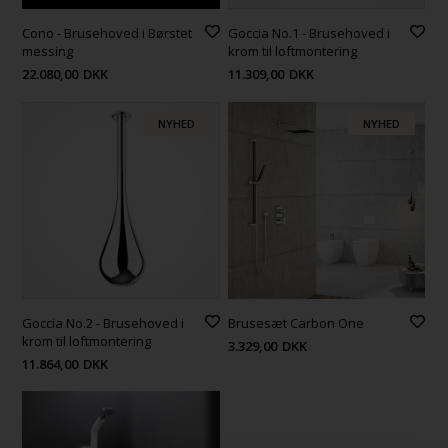
Cono - Brusehoved i Børstet
Goccia No.1 - Brusehoved i
messing
krom til loftmontering
22.080,00
DKK
11.309,00
DKK
NYHED
NYHED
Goccia No.2 - Brusehoved i
Brusesæt Carbon One
krom til loftmontering
3.329,00
DKK
11.864,00
DKK