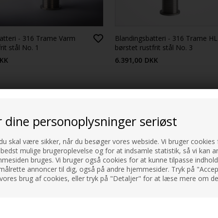
atteri - 316 Trame Varm
Blandingsbatteri - 316 Trame HL 
frit stål No. 1
børstet rustfrit stål No. 3
KK
6.391,00
DKK
r dine personoplysninger seriøst
et på ét fælles grunddesign i massivt 316L rustfrit stål. Alle serier
 du skal være sikker, når du besøger vores webside. Vi bruger cookies f
dan overfladen er bearbejdet, og hvilket udtryk armaturet tilfører rum
 bedst mulige brugeroplevelse og for at indsamle statistik, så vi kan a
esiden bruges. Vi bruger også cookies for at kunne tilpasse indholdet
med en karakteristisk tekstur inspireret af italiensk fashion og teksti
målrette annoncer til dig, også på andre hjemmesider. Tryk på "Accept
udtryk – uden at miste roen og balancen i designet.
vores brug af cookies, eller tryk på "Detaljer" for at læse mere om de
 der bruges i denne branche – som et bevidst valg både designmæssigt
ger. Det sikrer en meget lang levetid og reducerer brugen af kemika