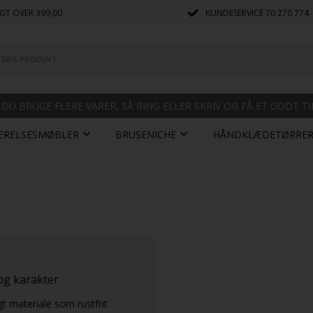
GT OVER 399,00
KUNDESERVICE
70 270 774
 DU BRUGE FLERE VARER, SÅ RING ELLER SKRIV OG FÅ ET GODT T
ÆRELSESMØBLER
BRUSENICHE
HÅNDKLÆDETØRRE
 og karakter
gt materiale som rustfrit