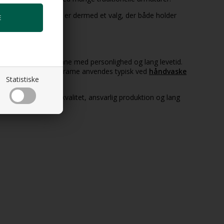
igtet forbrug. Trame er dermed et valg, der både holder
tyder det en vandhane med personlighed og lang levetid.
adeværelsets zoner. Trame anvendes typisk ved
håndvaske
Statistiske
us på arkitektonisk kvalitet, ansvarlig produktion og lang