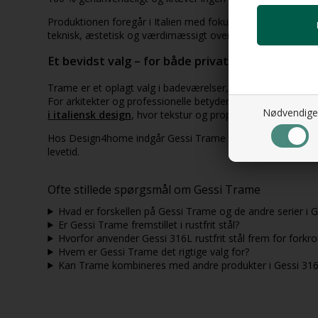
Produktionen foregår i Italien med fokus på rene og ansvar
teknisk, æstetisk og værdimæssigt over tid.
Et bevidst valg – for både private og profession
Trame er et oplagt valg i badeværelser, hvor man ønsker 
For arkitekter og professionelle betyder det et system, 
Nødvendige
i italiensk design
, hvor tekstur og proportioner spiller en 
Hos Design4home indgår Gessi Trame som en del af vore
levetid.
Ofte stillede spørgsmål om Gessi Trame
Hvad er forskellen på Gessi Trame og de andre serier i 
Er Gessi Trame fremstillet i rustfrit stål?
Hvorfor anvender Gessi 316L rustfrit stål frem for fork
Hvem er Gessi Trame det rigtige valg for?
Kan Trame kombineres med andre produkter i Gessi 316