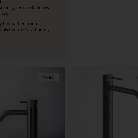
isk.
shion, giver overfladen liv
tryk.
 og holdbarhed, men
nlighed og et raffineret,
NYHED