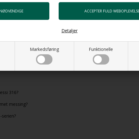
lige processer, hvor kvalitet og holdbarhed prioriteres frem for korts
elle
Detaljer
mere karakter uden at gå på kompromis med helheden. For private be
hvor armatur, materialer og udtryk kan tænkes sammen på tværs af b
Markedsføring
Funktionelle
aktiv rolle i helhedsoplevelsen.
s nøje udvalge
blandingsbatterier i italiensk design
, valgt med fok
Gessi 316?
romet messing?
-serien?