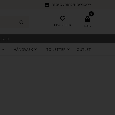
BESØG VORES SHOWROOM
0
FAVORITTER
KURV
ILBUD
R
HÅNDVASK
TOILETTER
OUTLET