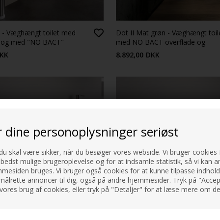
dt - Væghængt toilet med
Dot II Mat grøn - Væghængt toil
e og med "NO BACT"
med NO BACT overflade og
toiletsæde
KK
8.892,00
DKK
r dine personoplysninger seriøst
 du skal være sikker, når du besøger vores webside. Vi bruger cookies f
 bedst mulige brugeroplevelse og for at indsamle statistik, så vi kan a
esiden bruges. Vi bruger også cookies for at kunne tilpasse indholdet
målrette annoncer til dig, også på andre hjemmesider. Tryk på "Accept
vores brug af cookies, eller tryk på "Detaljer" for at læse mere om de