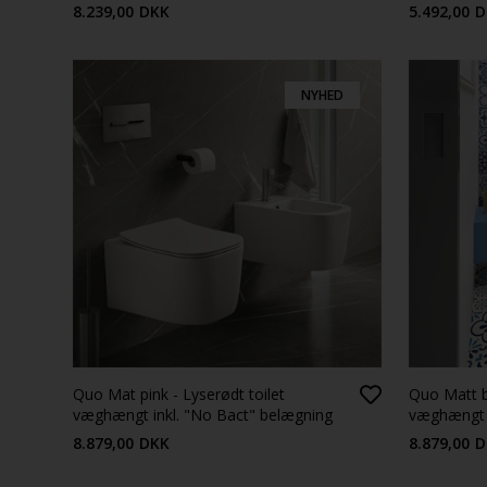
8.239,00
DKK
5.492,00
D
NYHED
Quo Mat pink - Lyserødt toilet
Quo Matt bl
væghængt inkl. "No Bact" belægning
væghængt i
8.879,00
DKK
8.879,00
D