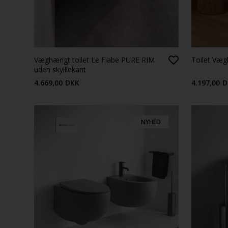
Væghængt toilet Le Fiabe PURE RIM
Toilet Væ
uden skylllekant
4.669,00
DKK
4.197,00
D
NYHED