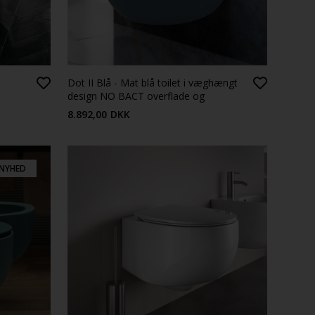
Dot II Blå - Mat blå toilet i væghængt
design NO BACT overflade og
toiletsæde
8.892,00
DKK
NYHED