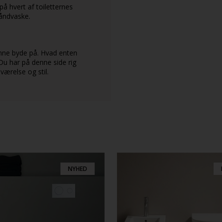
å hvert af toiletternes
håndvaske.
nne byde på. Hvad enten
. Du har på denne side rig
eværelse og stil.
NYHED