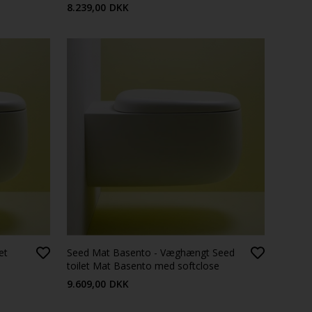
8.239,00
DKK
et
Seed Mat Basento - Væghængt Seed
toilet Mat Basento med softclose
toiletsæde
9.609,00
DKK