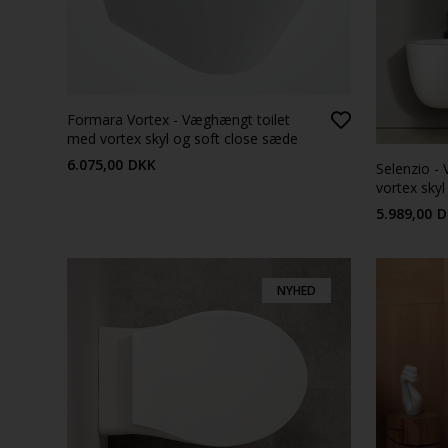
Formara Vortex - Væghængt toilet
med vortex skyl og soft close sæde
6.075,00
DKK
Selenzio -
vortex sky
5.989,00
D
NYHED