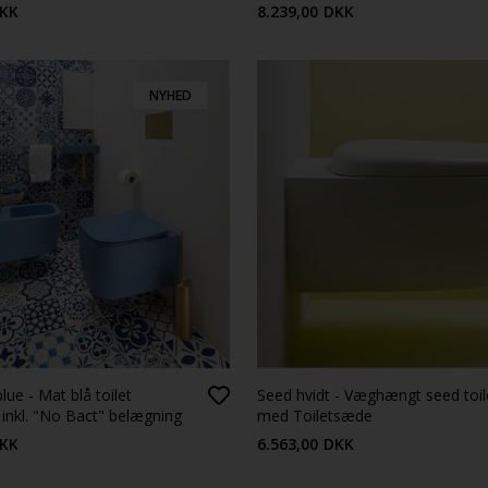
KK
8.239,00
DKK
NYHED
ue - Mat blå toilet
Seed hvidt - Væghængt seed toil
nkl. "No Bact" belægning
med Toiletsæde
KK
6.563,00
DKK