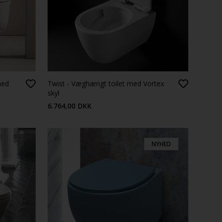
med
Twist - Væghængt toilet med Vortex
skyl
6.764,00
DKK
NYHED