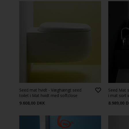
Seed mat hvidt - Væghængt seed
Seed Mat s
toilet i Mat hvidt med softclose
i mat sort 
toiletsæde
toiletsæde
9.608,00
DKK
8.989,00
D