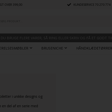
GT OVER 399,00
KUNDESERVICE
70 270 774
 DU BRUGE FLERE VARER, SÅ RING ELLER SKRIV OG FÅ ET GODT T
ÆRELSESMØBLER
BRUSENICHE
HÅNDKLÆDETØRRE
iletter i unikke designs og
m en del af en serie med