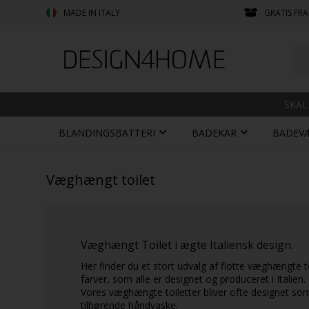
MADE IN ITALY
GRATIS FRA
SKAL
BLANDINGSBATTERI
BADEKAR
BADEV
Væghængt toilet
Væghængt Toilet i ægte Italiensk design.
Her finder du et stort udvalg af flotte væghængte to
farver, som alle er designet og produceret i Italien.
Vores væghængte toiletter bliver ofte designet so
tilhørende håndvaske.