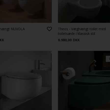
ghængt NUVOLA
Theos - Væghængt toilet med
toiletsæde i klassisk stil
KK
6.980,00
DKK