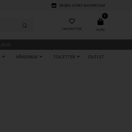
BESØG VORES SHOWROOM
0
FAVORITTER
KURV
ILBUD
R
HÅNDVASK
TOILETTER
OUTLET