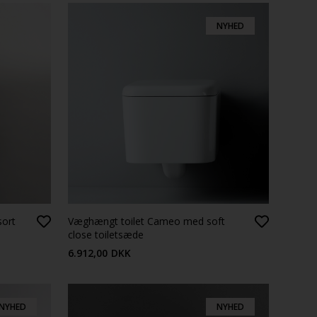
NYHED
sort
Væghængt toilet Cameo med soft
close toiletsæde
6.912,00
DKK
NYHED
NYHED