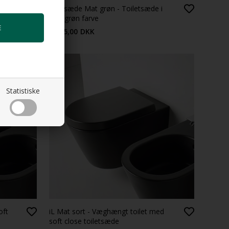
let
Dot sæde Mat grøn - Toiletsæde i
ACT"
mat grøn farve
3.325,00
DKK
Statistiske
oft
iL Mat sort - Væghængt toilet med
soft close toiletsæde