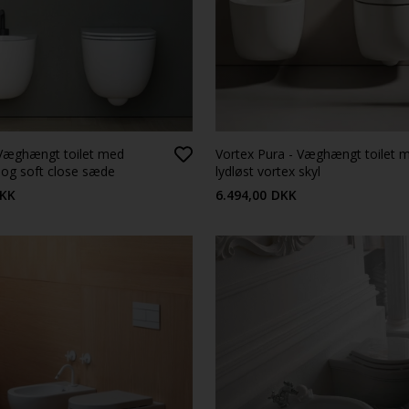
 Væghængt toilet med
Vortex Pura - Væghængt toilet 
l og soft close sæde
lydløst vortex skyl
KK
6.494,00
DKK