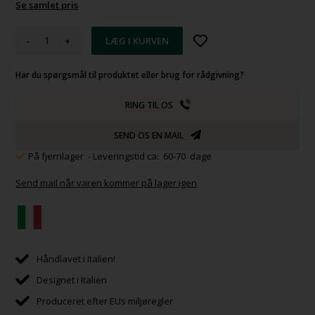
Se samlet pris
-
+
Har du spørgsmål til produktet eller brug for rådgivning?
RING TIL OS
SEND OS EN MAIL
På fjernlager
- Leveringstid ca: 60-70 dage
Send mail når varen kommer på lager igen
Håndlavet i Italien!
Designet i Italien
Produceret efter EUs miljøregler