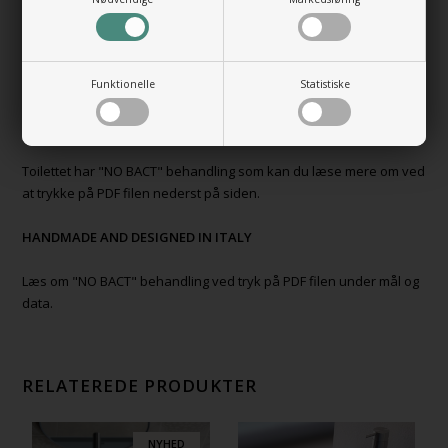
BEMÆRK:
Prisen er for et mat grøn toilet og toiletsæde med soft close og
easy remove.
Funktionelle
Statistiske
Vær også opmærksom på at der kan være en lille farveforskel på
sæde og toilet som der ses på billedet.
Toilettet har "NO BACT" behandling som kan du læse mere om ved
at trykke på PDF filen nederst på siden.
HANDMADE AND DESIGNED IN ITALY
Læs om "NO BACT" behandling ved tryk på PDF filen under mål og
data.
RELATEREDE PRODUKTER
NYHED