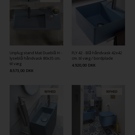
Unplug stand Mat Dueblå H -
FLY 42 - Blå håndvask 42x42
lyseblå håndvask 80x35 cm.
cm. til væg / bordplade
til væg
4.920,00
DKK
8.573,00
DKK
NYHED
NYHED