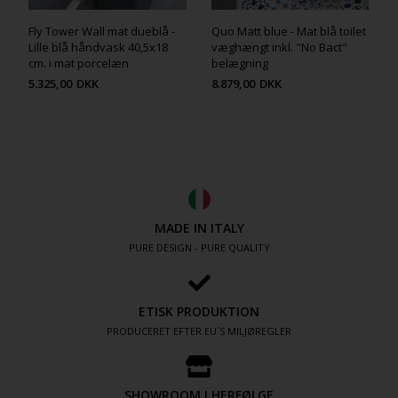
Fly Tower Wall mat dueblå -
Quo Matt blue - Mat blå toilet
Lille blå håndvask 40,5x18
væghængt inkl. "No Bact"
cm. i mat porcelæn
belægning
5.325,00
DKK
8.879,00
DKK
MADE IN ITALY
PURE DESIGN - PURE QUALITY
ETISK PRODUKTION
PRODUCERET EFTER EU´S MILJØREGLER
SHOWROOM I HERFØLGE