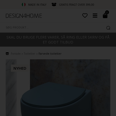
MADE IN ITALY
GRATIS FRAGT OVER 399,00
0
SKAL DU BRUGE FLERE VARER, SÅ RING ELLER SKRIV OG FÅ
ET GODT TILBUD
Forside
»
Toiletter
»
Farvede toiletter
NYHED