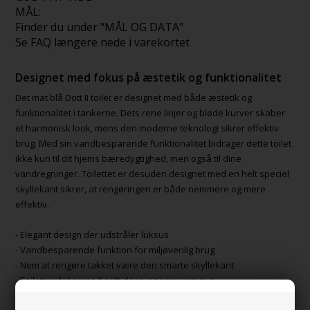
MÅL:
Finder du under "MÅL OG DATA"
Se FAQ længere nede i varekortet
Designet med fokus på æstetik og funktionalitet
Det mat blå Dott II toilet er designet med både æstetik og
funktionalitet i tankerne. Dets rene linjer og bløde kurver skaber
et harmonisk look, mens den moderne teknologi sikrer effektiv
brug. Med sin vandbesparende funktionalitet bidrager dette toilet
ikke kun til dit hjems bæredygtighed, men også til dine
vandregninger. Toilettet er desuden designet med en helt speciel
skyllekant sikrer, at rengøringen er både nemmere og mere
effektiv.
- Elegant design der udstråler luksus
- Vandbesparende funktion for miljøvenlig brug
- Nem at rengøre takket være den smarte skyllekant
- Toiletsædet er med soft close og easy remove
Easy remove vil sige at beslagene er lavet på en måde så du