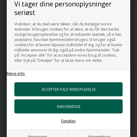
hurtigt og nemt kan tage sædet af når du skal rengøre toilettet.
Vi tager dine personoplysninger
seriøst
FAQ
Her finder du svar på de mest almindelige spørgsmål og
Vi ønsker, at du skal være sikker, når du besøger vores
indvendinger vedrørende vores produkter.
webside. Vi bruger cookies for at sikre, at du får den bedst
mulige brugeroplevelse og for at indsamle statistik, så vi kan
Hvordan rengøres et blå toilet bedst?
analysere, hvordan hjemmesiden bruges. Vi bruger også
cookies for at kunne tilpasse indholdet til dig, og for at kunne
målrette annoncer til dig, også på andre hjemmesider. Tryk
For den bedste rengøring anbefales det at bruge milde
på "Accepter alle" for at acceptere vores brug af cookies,
rengøringsmidler, du kan læse mere omkring vores anbefalinger
eller tryk på "Detaljer" for at læse mere om dette.
af rengøring af sanitet i vores
rengøringsguide.
Mere info
Den specielt designede skyllekant på vores toiletter sikrer
desuden, at rengøringen er både nemmere og mere effektiv.
Kan toilettet bestilles i andre farver, og hvilke farver
er tilgængelige?
Toilettet fås også i: hvid, blank sort, mat sort, mat hvid, mørk brun,
Detaljer
mat grå, lys grå, mat beige, lys brun, terracotta, silk mat lyserød
(rosa), himmelblå og pastel blå.
Nødvendige
Markedsføring