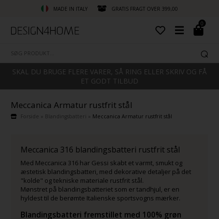
MADE IN ITALY
GRATIS FRAGT OVER 399,00
0
SKAL DU BRUGE FLERE VARER, SÅ RING ELLER SKRIV OG FÅ
ET GODT TILBUD
Meccanica Armatur rustfrit stål
Forside
»
Blandingsbatteri
»
Meccanica Armatur rustfrit stål
Meccanica 316 blandingsbatteri rustfrit stål
Med Meccanica 316 har Gessi skabt et varmt, smukt og
æstetisk blandingsbatteri, med dekorative detaljer på det
"kolde" og tekniske materiale rustfrit stål.
Mønstret på blandingsbatteriet som er tandhjul, er en
hyldest til de berømte Italienske sportsvogns mærker.
Blandingsbatteri fremstillet med 100% grøn