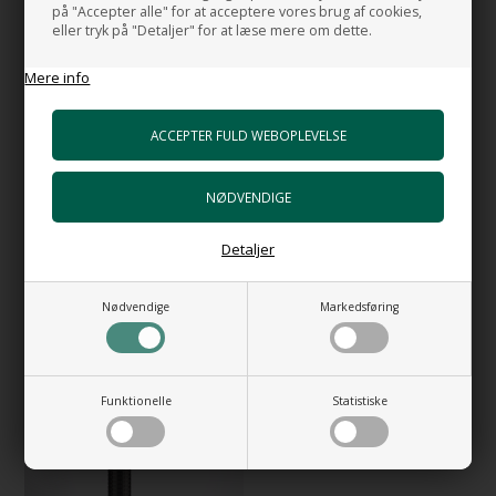
på "Accepter alle" for at acceptere vores brug af cookies,
eller tryk på "Detaljer" for at læse mere om dette.
NYHED
NYHED
Mere info
Detaljer
316 HL Meccanica No. 3 -
316 HL Meccanica Copper -
Blandingsbatteri i Warm Steel i
Blandingsbatteri i børstet rustfrit
børstet rustfrit stål
stål No. 3
Nødvendige
Markedsføring
9.084,00
DKK
9.084,00
DKK
NYHED
Funktionelle
Statistiske