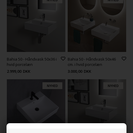
Bahia 50 - Håndvask 50x36 i
Bahia 50 - Håndvask 50x46
hvid porcelæn
cm. i hvid porcelæn
2.999,00
DKK
3.000,00
DKK
NYHED
NYHED