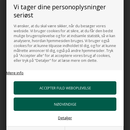
Vi tager dine personoplysninger
Bahia 50 - Mat hvid
Bahia 50MH - Håndvask
seriøst
håndvask 50x46 cm. i porcelæn
50x36 cm. i mat hvid porcelæn
5.360,00
DKK
5.209,00
DKK
Vi ønsker, at du skal være sikker, når du besøger vores
webside. Vi bruger cookies for at sikre, at du får den bedst
mulige brugeroplevelse og for at indsamle statistik, så vi kan
NYHED
NYHED
analysere, hvordan hjemmesiden bruges. Vi bruger også
cookies for at kunne tilpasse indholdet til dig, og for at kunne
målrette annoncer til dig, også på andre hjemmesider. Tryk
på "Accepter alle" for at acceptere vores brug af cookies,
eller tryk på "Detaljer" for at læse mere om dette.
Mere info
Bahia 60H - Håndvask 60x46
Bahia 60H - Smal håndvask
cm. i hvid porcelæn
60x36 cm. i hvid porcelæn
3.972,00
DKK
3.950,00
DKK
Detaljer
NYHED
NYHED