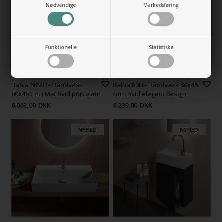
Nødvendige
Markedsføring
Funktionelle
Statistiske
Bahia 60MH - Håndvask
Bahia 80H - Håndvask 80x46
60x46 cm. i Mat hvid porcelæn
cm. i hvid elegant design
6.063,00
DKK
6.239,00
DKK
NYHED
NYHED