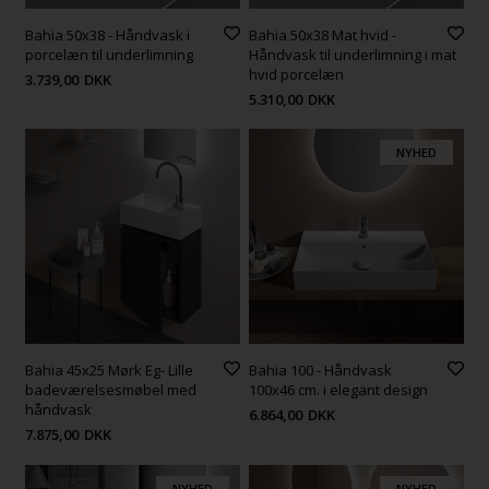
Bahia 50x38 - Håndvask i
Bahia 50x38 Mat hvid -
porcelæn til underlimning
Håndvask til underlimning i mat
hvid porcelæn
3.739,00
DKK
5.310,00
DKK
NYHED
Bahia 45x25 Mørk Eg- Lille
Bahia 100 - Håndvask
badeværelsesmøbel med
100x46 cm. i elegant design
håndvask
6.864,00
DKK
7.875,00
DKK
NYHED
NYHED