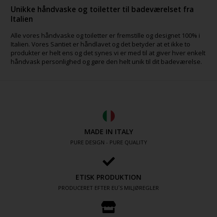
Unikke håndvaske og toiletter til badeværelset fra
Italien
Alle vores håndvaske og toiletter er fremstille og designet 100% i
Italien. Vores Santiet er håndlavet og det betyder at et ikke to
produkter er helt ens og det synes vi er med til at giver hver enkelt
håndvask personlighed og gøre den helt unik til dit badeværelse.
MADE IN ITALY
PURE DESIGN - PURE QUALITY
ETISK PRODUKTION
PRODUCERET EFTER EU´S MILJØREGLER