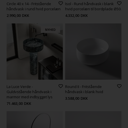
Circle 40 x 14 - Fritstående
Isol - Rund håndvask i blank
håndvask i rund hvid porcelæn
hvid porcelæn til bordplade Ø50.
2.990,00
DKK
4.332,00
DKK
NYHED
La Luce Verde -
Round II - Fritstående
Guldvstående håndvask i
håndvask i blank hvid
marmor med indbygget lys
3.588,00
DKK
71.463,00
DKK