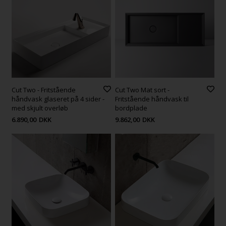
Cut Two - Fritstående
Cut Two Mat sort -
håndvask glaseret på 4 sider -
Fritstående håndvask til
med skjult overløb
bordplade
6.890,00
DKK
9.862,00
DKK