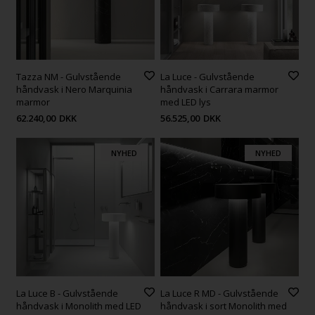
Tazza NM - Gulvstående
La Luce - Gulvstående
håndvask i Nero Marquinia
håndvask i Carrara marmor
marmor
med LED lys
62.240,00
DKK
56.525,00
DKK
NYHED
NYHED
La Luce B - Gulvstående
La Luce R MD - Gulvstående
håndvask i Monolith med LED
håndvask i sort Monolith med