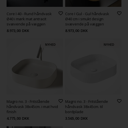
Core I 40 - Rund håndvask
Core I Gul - Gul håndvask
Ø40 i mørk mat antracit
Ø40 cm i smukt design
svævende på væggen
svævende på væggen
8.973,00
DKK
8.973,00
DKK
NYHED
NYHED
Magro no. 3 - Fritstående
Magro no. 3 - Fritstående
håndvask 38x45cm. i mat hvid
håndvask 38x45cm. til
finish
bordplade
4.775,00
DKK
3.565,00
DKK