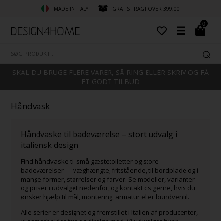
MADE IN ITALY
GRATIS FRAGT OVER 399,00
0
SKAL DU BRUGE FLERE VARER, SÅ RING ELLER SKRIV OG FÅ
ET GODT TILBUD
Håndvask
Håndvaske til badeværelse – stort udvalg i
italiensk design
Find håndvaske til små gæstetoiletter og store
badeværelser — væghængte, fritstående, til bordplade og i
mange former, størrelser og farver. Se modeller, varianter
og priser i udvalget nedenfor, og kontakt os gerne, hvis du
ønsker hjælp til mål, montering, armatur eller bundventil.
Alle serier er designet og fremstillet i Italien af producenter,