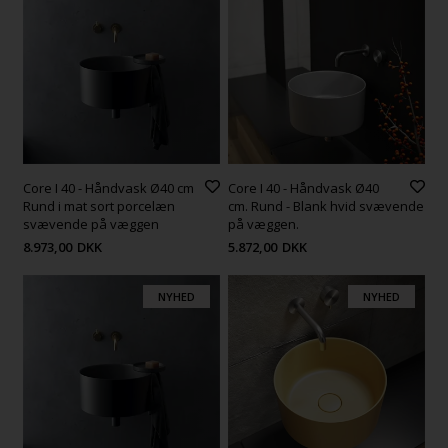
Core I 40 - Håndvask Ø40 cm
Core I 40 - Håndvask Ø40
Rund i mat sort porcelæn
cm. Rund - Blank hvid svævende
svævende på væggen
på væggen.
8.973,00
DKK
5.872,00
DKK
NYHED
NYHED