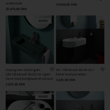
underskab
19.594,00
DKK
25.670,00
DKK
NYHED
Unplug mini Stand grøn -
Art - Håndvask 65x40 cm. i
Lille håndvask 45x25 cm i grøn
blank hvid porcelæn
farve med bordplade til venstre
3.625,00
DKK
3.875,00
DKK
NYHED