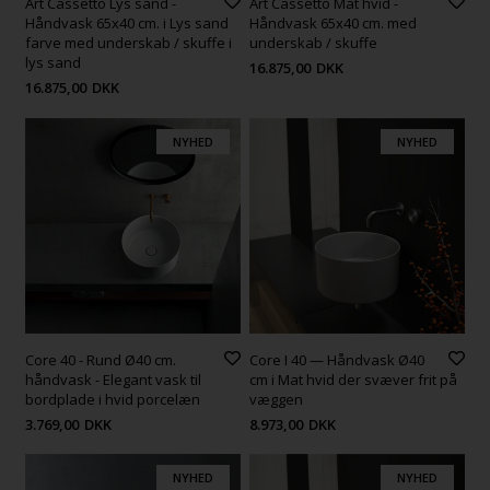
Art Cassetto Lys sand -
Art Cassetto Mat hvid -
Håndvask 65x40 cm. i Lys sand
Håndvask 65x40 cm. med
farve med underskab / skuffe i
underskab / skuffe
lys sand
16.875,00
DKK
16.875,00
DKK
NYHED
NYHED
Core 40 - Rund Ø40 cm.
Core I 40 — Håndvask Ø40
håndvask - Elegant vask til
cm i Mat hvid der svæver frit på
bordplade i hvid porcelæn
væggen
3.769,00
DKK
8.973,00
DKK
NYHED
NYHED