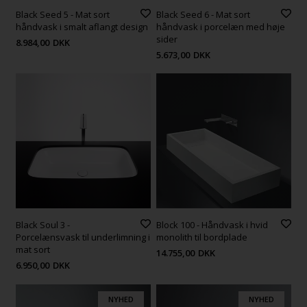
Black Seed 5 - Mat sort
Black Seed 6 - Mat sort
håndvask i smalt aflangt design
håndvask i porcelæn med høje
sider
8.984,00
DKK
5.673,00
DKK
Black Soul 3 -
Block 100 - Håndvask i hvid
Porcelænsvask til underlimning i
monolith til bordplade
mat sort
14.755,00
DKK
6.950,00
DKK
NYHED
NYHED