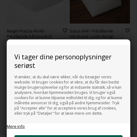
Magro Piazza 45x45 -
Sacco Ø40 - Fritstående
Fritstående håndvask til
håndvask i unikt design
bordplade i blank hvid porcelæn
3.769,00
DKK
3.736,00
DKK
Vi tager dine personoplysninger
seriøst
NYHED
Vi ønsker, at du skal være sikker, når du besøger vores
webside. Vi bruger cookies for at sikre, at du får den bedst
mulige brugeroplevelse og for at indsamle statistik, så vi kan
analysere, hvordan hjemmesiden bruges. Vi bruger også
cookies for at kunne tilpasse indholdet til dig, og for at kunne
målrette annoncer til dig, også på andre hjemmesider. Tryk
på "Accepter alle" for at acceptere vores brug af cookies,
eller tryk på "Detaljer" for at læse mere om dette.
Semi 55 - Håndvask 55x28,5
Unplug Mørkebrun -
Mere info
til bordplade i blank hvid
Mørkebrun håndvask 35 x 65 /
porcelæn
85
FLERE STØRRELSER