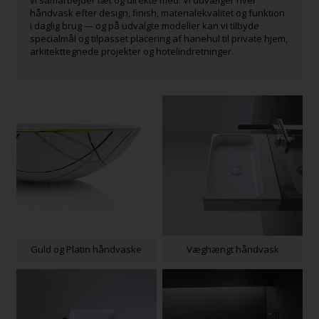
vi samarbejder tæt og direkte med. Vi udvælger hver
håndvask efter design, finish, materialekvalitet og funktion
i daglig brug — og på udvalgte modeller kan vi tilbyde
specialmål og tilpasset placering af hanehul til private hjem,
arkitekttegnede projekter og hotelindretninger.
Guld og Platin håndvaske
Væghængt håndvask