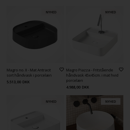
NYHED
NYHED
Magro no. II - Mat Antracit
Magro Piazza - Fritstående
sort håndvask i porcelæn
håndvask 45x45cm. i mat hvid
porcelæn
5.513,00
DKK
4.988,00
DKK
NYHED
NYHED