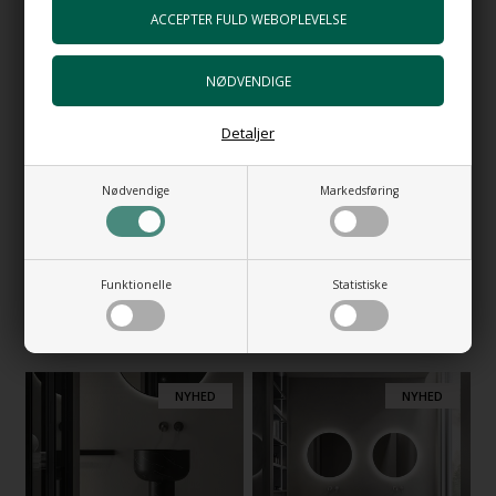
3.844,00
DKK
6.449,00
DKK
NYHED
Detaljer
Nødvendige
Markedsføring
Funktionelle
Statistiske
Vess Lyserød - Mat lyserød
Tazza BC - Gulvstående
håndvask 52 x 40cm.
håndvask i Carrara marmor
6.592,00
DKK
58.529,00
DKK
NYHED
NYHED