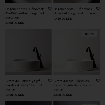
Elegance soft 1 - Håndvask
Elegance Soft 2 - Håndvask
45x40 til nedfældning i hvid
til nedfældning i hvid porcelæn
porcelæn
4.469,00
DKK
3.950,00
DKK
NYHED
Girare 40 - Farvet Lys grå
Girare 40 Hvid - Håndvask
håndvask Ø40 x 14 i rundt
på bordplade Ø40 x 14 i rundt
design
design
4.990,00
DKK
3.840,00
DKK