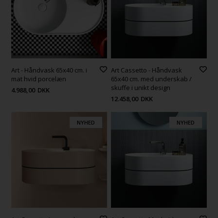
Art - Håndvask 65x40 cm. i
Art Cassetto - Håndvask
mat hvid porcelæn
65x40 cm. med underskab /
skuffe i unikt design
4.988,00
DKK
12.458,00
DKK
NYHED
NYHED