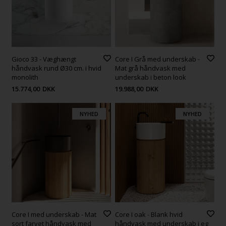
Gioco 33 - Væghængt
Core I Grå med underskab -
håndvask rund Ø30 cm. i hvid
Mat grå håndvask med
monolith
underskab i beton look
15.774,00
DKK
19.988,00
DKK
NYHED
NYHED
Core I med underskab - Mat
Core I oak - Blank hvid
sort farvet håndvask med
håndvask med underskab i eg