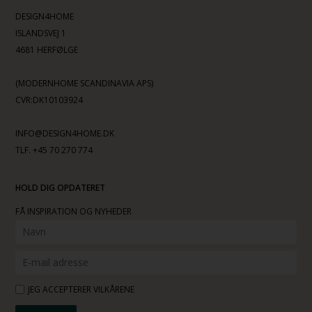
DESIGN4HOME
ISLANDSVEJ 1
4681 HERFØLGE
(MODERNHOME SCANDINAVIA APS)
CVR:DK10103924
INFO@DESIGN4HOME.DK
TLF. +45 70 270 774
HOLD DIG OPDATERET
FÅ INSPIRATION OG NYHEDER
JEG ACCEPTERER VILKÅRENE