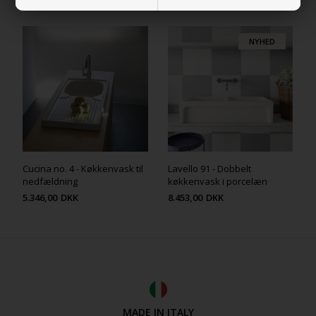
RELATEREDE PRODUKTER
NYHED
Cucina no. 4 - Køkkenvask til
Lavello 91 - Dobbelt
nedfældning
køkkenvask i porcelæn
5.346,00
DKK
8.453,00
DKK
MADE IN ITALY