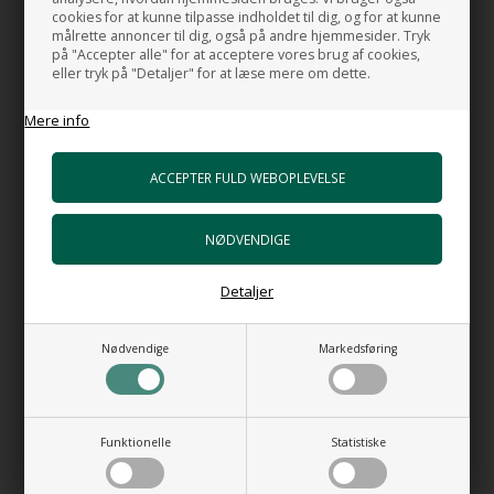
Dybde indv.:
23 cm.
cookies for at kunne tilpasse indholdet til dig, og for at kunne
målrette annoncer til dig, også på andre hjemmesider. Tryk
Afløb:
Ø: 9 cm.
på "Accepter alle" for at acceptere vores brug af cookies,
Vask indv.:
40x70 cm.
eller tryk på "Detaljer" for at læse mere om dette.
Dybde under kant:
24 cm.
Udskæringsmål:
73,5x43,5 cm.
Mere info
Materiale:
Fireclay Massiv
Vægt:
28,5 kg
Placering:
På eller under bordplade
Farve:
Blank hvid
Detaljer
Bundventil i rustfrit stål er med i prisen.
Nødvendige
Markedsføring
Vasken er uden overløb
MADE IN ITALY
Funktionelle
Statistiske