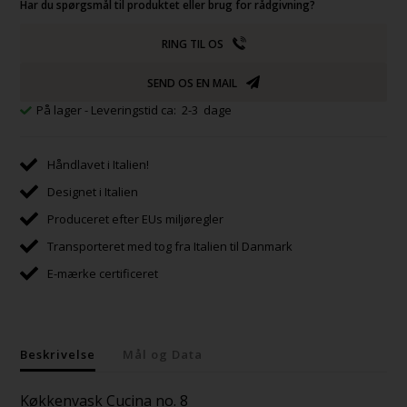
Har du spørgsmål til produktet eller brug for rådgivning?
RING TIL OS
SEND OS EN MAIL
På lager
- Leveringstid ca: 2-3 dage
Håndlavet i Italien!
Designet i Italien
Produceret efter EUs miljøregler
Transporteret med tog fra Italien til Danmark
E-mærke certificeret
Beskrivelse
Mål og Data
Køkkenvask Cucina no. 8