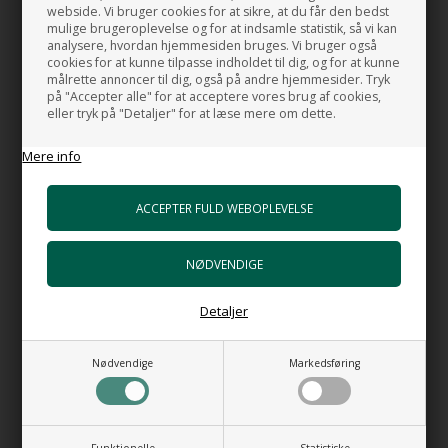
GODT AT VIDE:
webside. Vi bruger cookies for at sikre, at du får den bedst
mulige brugeroplevelse og for at indsamle statistik, så vi kan
analysere, hvordan hjemmesiden bruges. Vi bruger også
Mål:
cookies for at kunne tilpasse indholdet til dig, og for at kunne
Diameter: 40 cm
målrette annoncer til dig, også på andre hjemmesider. Tryk
Højde: 12,5 cm.
på "Accepter alle" for at acceptere vores brug af cookies,
eller tryk på "Detaljer" for at læse mere om dette.
Farve:
Mere info
Drejet Rustfrit stål
Materiale:
Rustfrit stål
Placering:
På bordplade
Detaljer
Håndvasken fås også i:
Kobber
Nødvendige
Markedsføring
Black Steel
Warm Steel
MADE IN ITALY by Gessi