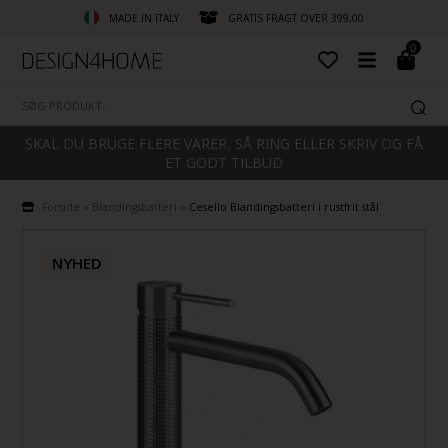
MADE IN ITALY
GRATIS FRAGT OVER 399,00
0
SKAL DU BRUGE FLERE VARER, SÅ RING ELLER SKRIV OG FÅ
ET GODT TILBUD
Forside
»
Blandingsbatteri
»
Cesello Blandingsbatteri i rustfrit stål
NYHED