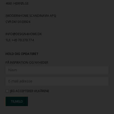
4681 HERFØLGE
(MODERNHOME SCANDINAVIA APS)
CVR:DK10103924
INFO@DESIGN4HOME.DK
TLF. +45 70 270 774
HOLD DIG OPDATERET
FÅ INSPIRATION OG NYHEDER
JEG ACCEPTERER VILKÅRENE