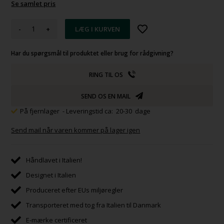
Se samlet pris
-
+
Har du spørgsmål til produktet eller brug for rådgivning?
RING TIL OS
SEND OS EN MAIL
På fjernlager
- Leveringstid ca: 20-30 dage
Send mail når varen kommer på lager igen
Håndlavet i Italien!
Designet i Italien
Produceret efter EUs miljøregler
Transporteret med tog fra Italien til Danmark
E-mærke certificeret