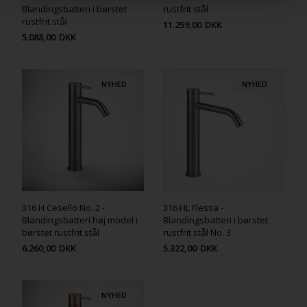
Blandingsbatteri i børstet
rustfrit stål
rustfrit stål
11.259,00
DKK
5.088,00
DKK
NYHED
NYHED
316 H Cesello No. 2 -
316 HL Flessa -
Blandingsbatteri høj model i
Blandingsbatteri i børstet
børstet rustfrit stål
rustfrit stål No. 3
6.260,00
DKK
5.322,00
DKK
NYHED