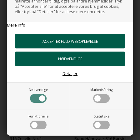
målrette annoncer til dig, også på andre hjemmesider. Tryk
Stål kvalitet:
på "Accepter alle" for at acceptere vores brug af cookies,
EN 1.4401, 316 /1.4404, 316L
eller tryk på "Detaljer" for at læse mere om dette.
MADE IN ITALY by GESSI
Mere info
Teknisk tegning
RELATEREDE PRODUKTER
Detaljer
NYHED
Nødvendige
Markedsføring
Funktionelle
Statistiske
316 Cesello No. 1 -
Rund Håndvask 316 Børstet