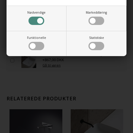
Nødvendige
Markedsføring
HUSK OGSÅ DISSE
Bundventil Push i forkromet messing
+489,00 DKK
Funktionelle
Statistiske
Gå til varen
Bundventil Free Flow AZ i hvid porcelæn
+867,00 DKK
Gå til varen
RELATEREDE PRODUKTER