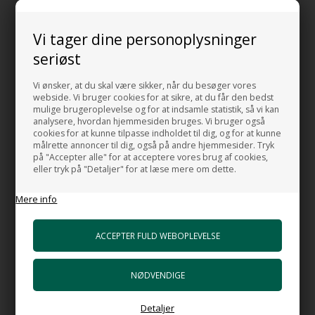
Nedsænknings håndvasken Cameo fås i 2 forskellige størrelser.
Vi tager dine personoplysninger
GODT AT VIDE:
seriøst
Mål:
Vi ønsker, at du skal være sikker, når du besøger vores
Bredde: 75 cm
webside. Vi bruger cookies for at sikre, at du får den bedst
mulige brugeroplevelse og for at indsamle statistik, så vi kan
Dybde: 38 cm
analysere, hvordan hjemmesiden bruges. Vi bruger også
Højde: 4 cm.
cookies for at kunne tilpasse indholdet til dig, og for at kunne
målrette annoncer til dig, også på andre hjemmesider. Tryk
på "Accepter alle" for at acceptere vores brug af cookies,
Materiale:
eller tryk på "Detaljer" for at læse mere om dette.
Porcelæn
Mere info
Farve:
Hvid
Bemærk:
Du har valgt håndvasken uden hanehul.
Prisen er inkl. bundventil i porcelæn som ses på billedet.
Detaljer
MADE IN ITALY