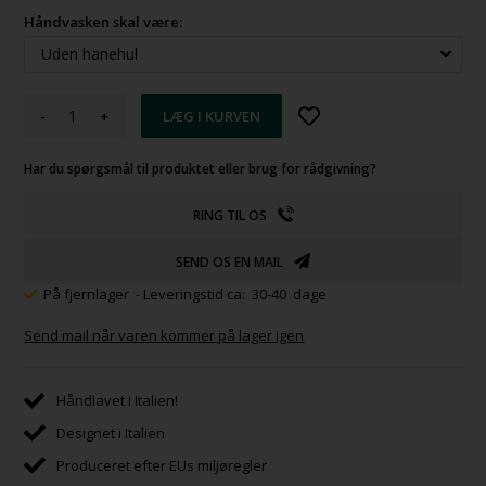
Håndvasken skal være:
-
+
Har du spørgsmål til produktet eller brug for rådgivning?
RING TIL OS
SEND OS EN MAIL
På fjernlager
- Leveringstid ca: 30-40 dage
Send mail når varen kommer på lager igen
Håndlavet i Italien!
Designet i Italien
Produceret efter EUs miljøregler