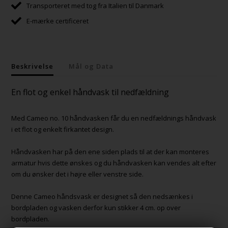
Transporteret med tog fra Italien til Danmark
E-mærke certificeret
Beskrivelse
Mål og Data
En flot og enkel håndvask til nedfældning
Med Cameo no. 10 håndvasken får du en nedfældnings håndvask
i et flot og enkelt firkantet design.
Håndvasken har på den ene siden plads til at der kan monteres
armatur hvis dette ønskes og du håndvasken kan vendes alt efter
om du ønsker det i højre eller venstre side.
Denne Cameo håndsvask er designet så den nedsænkes i
bordpladen og vasken derfor kun stikker 4 cm. op over
bordpladen.