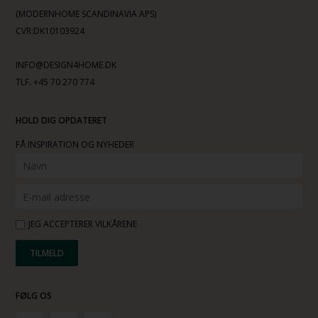
(MODERNHOME SCANDINAVIA APS)
CVR:DK10103924
INFO@DESIGN4HOME.DK
TLF. +45 70 270 774
HOLD DIG OPDATERET
FÅ INSPIRATION OG NYHEDER
JEG ACCEPTERER VILKÅRENE
FØLG OS