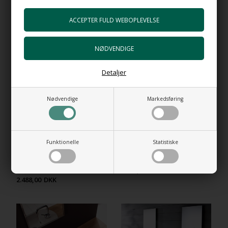
RELATEREDE PRODUKTER
Detaljer
Nødvendige
Markedsføring
Funktionelle
Statistiske
Oval fritstående håndvask i
Zefino 70 - Oval håndvask
porcelæn - Ovale Due
4.324,00
DKK
2.488,00
DKK