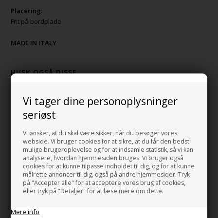
Placering:
Frit på bordplade
MADE IN ITALY
HUSK OGSÅ DISSE
Bundventil Push i forkromet messing
Vi tager dine personoplysninger
+489,00 DKK
seriøst
Gå til varen
Vi ønsker, at du skal være sikker, når du besøger vores
Bundventil Free Flow i forkromet messing
webside. Vi bruger cookies for at sikre, at du får den bedst
Top 63 mm
mulige brugeroplevelse og for at indsamle statistik, så vi kan
+399,00 DKK
analysere, hvordan hjemmesiden bruges. Vi bruger også
Gå til varen
cookies for at kunne tilpasse indholdet til dig, og for at kunne
målrette annoncer til dig, også på andre hjemmesider. Tryk
HI-TECH 5 Vandlås luksus udgave
på "Accepter alle" for at acceptere vores brug af cookies,
+898,00 DKK
eller tryk på "Detaljer" for at læse mere om dette.
Gå til varen
Mere info