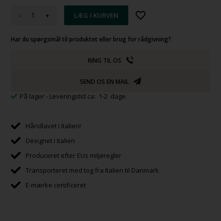
-
+
Har du spørgsmål til produktet eller brug for rådgivning?
RING TIL OS
SEND OS EN MAIL
På lager
- Leveringstid ca: 1-2 dage
Håndlavet i Italien!
Designet i Italien
Produceret efter EUs miljøregler
Transporteret med tog fra Italien til Danmark
E-mærke certificeret