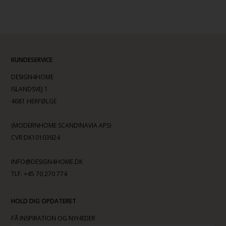
KUNDESERVICE
DESIGN4HOME
ISLANDSVEJ 1
4681 HERFØLGE
(MODERNHOME SCANDINAVIA APS)
CVR:DK10103924
INFO@DESIGN4HOME.DK
TLF. +45 70 270 774
HOLD DIG OPDATERET
FÅ INSPIRATION OG NYHEDER