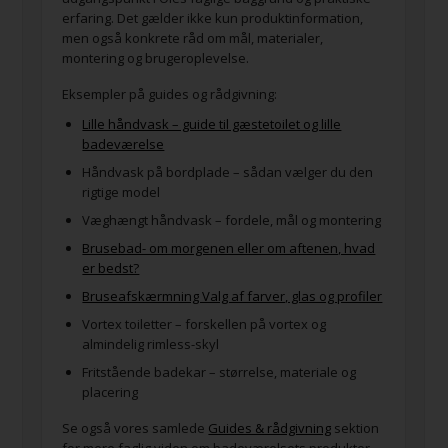
erfaring. Det gælder ikke kun produktinformation,
men også konkrete råd om mål, materialer,
montering og brugeroplevelse.
Eksempler på guides og rådgivning:
Lille håndvask – guide til gæstetoilet og lille
badeværelse
Håndvask på bordplade – sådan vælger du den
rigtige model
Væghængt håndvask – fordele, mål og montering
Brusebad- om morgenen eller om aftenen, hvad
er bedst?
Bruseafskærmning Valg af farver, glas og profiler
Vortex toiletter – forskellen på vortex og
almindelig rimless-skyl
Fritstående badekar – størrelse, materiale og
placering
Se også vores samlede
Guides & rådgivning
sektion