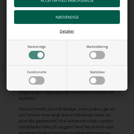
reservedele og teknisk support over tid
Det er ikke nok, at et produkt ser eksklusivt ud. Det skal
også fungere, holde og give mening i det rum, det skal
Detaljer
bruges i.
Nødvendige
Markedsføring
Rådgivning baseret på erfaring
Funktionelle
Statistiske
Når Ole Andersen rådgiver om valg af håndvask,
armatur, toilet, bruseniche eller badekar, tager
rådgivningen udgangspunkt i kundens konkrete rum
og behov.
Det kan handle om små detaljer, som i praksis gør en
stor forskel. Hvor langt skal en håndvask stikke ud
på et lille gæstetoilet? Skal armaturet sidde i vasken,
i bordpladen eller på væggen? Hvor høj skal en vask
monteres? Hvilken type bruseafskærmning passer