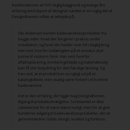
Kombinationen af VVS-faglig baggrund og mange års
erfaring med import af designer sanitet er en vigtig del af
Design4homes måde at arbejde på.
Ole Andersen kender badeværelsesprodukter fra
begge sider: hvad der fungerer i praksis under
installation, og hvad der holder over tid i daglig brug.
Han ved, hvorfor tudlængden på et armatur skal
passe til vaskens form. Han ved, hvorfor
afløbsplacering, monteringshøjde og materialevalg
kan få stor betydning for den færdige løsning. Og
han ved, at et produkt kan se rigtigt ud på et
katalogbillede, men stadig være forkert i et konkret
badeværelse.
Det er den erfaring, der ligger bag Design4homes
tilgang til produktudvælgelse. Sortimentet er ikke
sammensat for at være størst muligt, men for at give
kunderne adgang til badeværelsesprodukter, der er
gennemtænkte i både design, kvalitet og funktion.