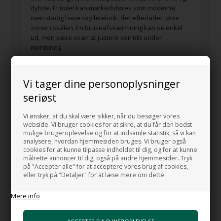
dybde. Et toilet kan markedsføres som moderne,
men stadig have skylleteknik, der efterlader tørre
zoner i skålen. En bruseafskærmning kan se enkel
ud, men være svær at justere korrekt under
montering.
Vi tager dine personoplysninger
Det er den type detaljer, Ole Andersen lægger vægt
seriøst
på, når produkter udvælges til Design4home.
Produkterne vurderes blandt andet ud fra:
Vi ønsker, at du skal være sikker, når du besøger vores
webside. Vi bruger cookies for at sikre, at du får den bedst
om materialet egner sig til daglig brug
mulige brugeroplevelse og for at indsamle statistik, så vi kan
om proportionerne fungerer i rigtige
analysere, hvordan hjemmesiden bruges. Vi bruger også
cookies for at kunne tilpasse indholdet til dig, og for at kunne
badeværelser
målrette annoncer til dig, også på andre hjemmesider. Tryk
om produktet er gennemtænkt teknisk
på "Accepter alle" for at acceptere vores brug af cookies,
eller tryk på "Detaljer" for at læse mere om dette.
om overfladen holder sig pæn over tid
om montering og vedligeholdelse giver mening
Mere info
om designet har en ægte idé bag sig
om producenten kan levere stabil kvalitet,