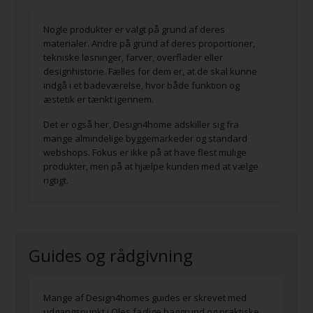
Nogle produkter er valgt på grund af deres
materialer. Andre på grund af deres proportioner,
tekniske løsninger, farver, overflader eller
designhistorie. Fælles for dem er, at de skal kunne
indgå i et badeværelse, hvor både funktion og
æstetik er tænkt igennem.
Det er også her, Design4home adskiller sig fra
mange almindelige byggemarkeder og standard
webshops. Fokus er ikke på at have flest mulige
produkter, men på at hjælpe kunden med at vælge
rigtigt.
Guides og rådgivning
Mange af Design4homes guides er skrevet med
udgangspunkt i Oles faglige baggrund og praktiske