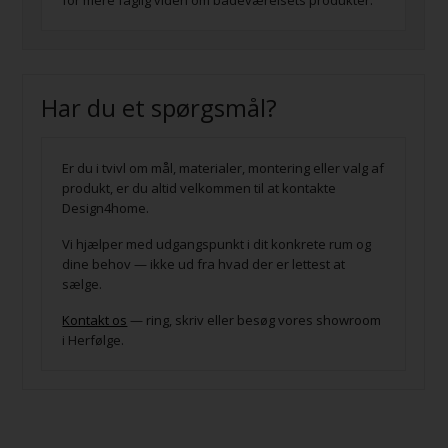
for mere faglig viden om badeværelsets produkter.
Har du et spørgsmål?
Er du i tvivl om mål, materialer, montering eller valg af
produkt, er du altid velkommen til at kontakte
Design4home.
Vi hjælper med udgangspunkt i dit konkrete rum og
dine behov — ikke ud fra hvad der er lettest at
sælge.
Kontakt os
— ring, skriv eller besøg vores showroom
i Herfølge.