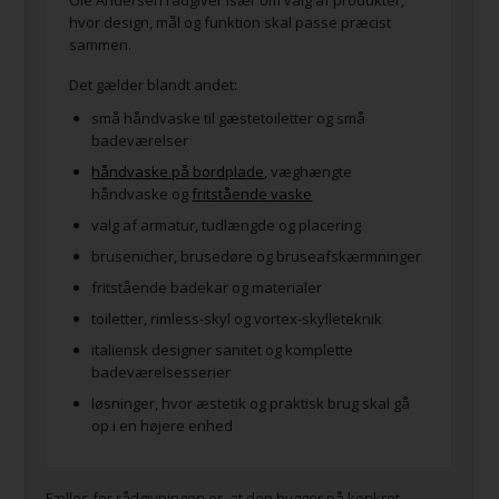
Ole Andersen rådgiver især om valg af produkter,
hvor design, mål og funktion skal passe præcist
sammen.
Det gælder blandt andet:
små håndvaske til gæstetoiletter og små
badeværelser
håndvaske på bordplade
, væghængte
håndvaske og
fritstående vaske
valg af armatur, tudlængde og placering
brusenicher, brusedøre og bruseafskærmninger
fritstående badekar og materialer
toiletter, rimless-skyl og vortex-skylleteknik
italiensk designer sanitet og komplette
badeværelsesserier
løsninger, hvor æstetik og praktisk brug skal gå
op i en højere enhed
Fælles for rådgivningen er, at den bygger på konkret