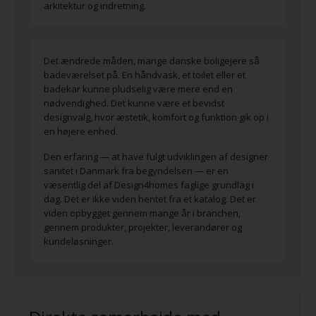
arkitektur og indretning.
Det ændrede måden, mange danske boligejere så
badeværelset på. En håndvask, et toilet eller et
badekar kunne pludselig være mere end en
nødvendighed. Det kunne være et bevidst
designvalg, hvor æstetik, komfort og funktion gik op i
en højere enhed.
Den erfaring — at have fulgt udviklingen af designer
sanitet i Danmark fra begyndelsen — er en
væsentlig del af Design4homes faglige grundlag i
dag. Det er ikke viden hentet fra et katalog. Det er
viden opbygget gennem mange år i branchen,
gennem produkter, projekter, leverandører og
kundeløsninger.