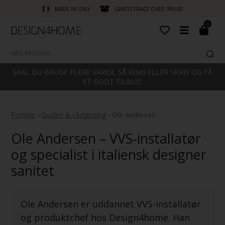
MADE IN ITALY
GRATIS FRAGT OVER 399,00
0
SKAL DU BRUGE FLERE VARER, SÅ RING ELLER SKRIV OG FÅ
ET GODT TILBUD
Forside
›
Guides & rådgivning
› Ole Andersen
Ole Andersen – VVS-installatør
og specialist i italiensk designer
sanitet
Ole Andersen er uddannet VVS-installatør
og produktchef hos Design4home. Han