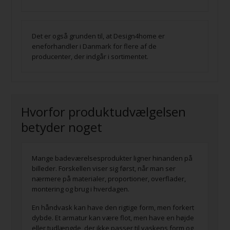
Det er også grunden til, at Design4home er
eneforhandler i Danmark for flere af de
producenter, der indgår i sortimentet.
Hvorfor produktudvælgelsen
betyder noget
Mange badeværelsesprodukter ligner hinanden på
billeder. Forskellen viser sig først, når man ser
nærmere på materialer, proportioner, overflader,
montering og brug i hverdagen.
En håndvask kan have den rigtige form, men forkert
dybde. Et armatur kan være flot, men have en højde
eller tudlængde, der ikke passer til vaskens form og