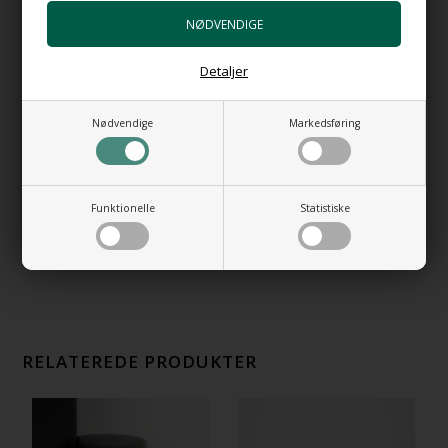
Blandingsbatteri for bordplade- Goccia no
6
+7.584,00 DKK
Detaljer
Gå til varen
Bundventil Push i forkromet messing
Nødvendige
Markedsføring
+489,00 DKK
Gå til varen
Bundventil Free Flow i forkromet messing
Funktionelle
Statistiske
Top 63 mm
+399,00 DKK
Gå til varen
RELATEREDE PRODUKTER