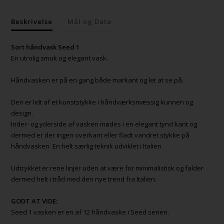
Beskrivelse
Mål og Data
Sort håndvask Seed 1
En utrolig smuk og elegant vask.
Håndvasken er på en gang både markant og let at se på.
Den er lidt af et kunststykke i håndværksmæssig kunnen og
design.
Inder- og yderside af vasken mødes i en elegant tynd kant og
dermed er der ingen overkant eller fladt vandret stykke på
håndvasken. En helt særlig teknik udviklet i Italien
Udtrykket er rene linjer uden at være for minimalistisk og falder
dermed helt i tråd med den nye trend fra Italien.
GODT AT VIDE:
Seed 1 vasken er en af 12 håndvaske i Seed serien.