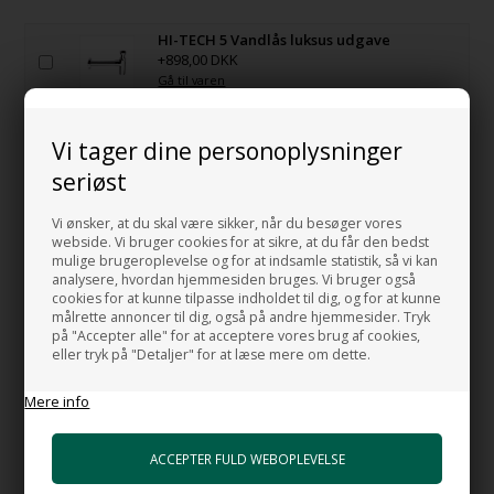
HI-TECH 5 Vandlås luksus udgave
+898,00 DKK
Gå til varen
Bundventil free flow VA i sort Porcelæn
Vi tager dine personoplysninger
+863,00 DKK
Gå til varen
seriøst
Bundventil Push VA i sort porcelæn
Vi ønsker, at du skal være sikker, når du besøger vores
+1.038,00 DKK
webside. Vi bruger cookies for at sikre, at du får den bedst
mulige brugeroplevelse og for at indsamle statistik, så vi kan
Gå til varen
analysere, hvordan hjemmesiden bruges. Vi bruger også
cookies for at kunne tilpasse indholdet til dig, og for at kunne
Håndvaskarmatur - iSpa no 3
målrette annoncer til dig, også på andre hjemmesider. Tryk
+5.833,00 DKK
på "Accepter alle" for at acceptere vores brug af cookies,
Gå til varen
eller tryk på "Detaljer" for at læse mere om dette.
Mere info
HI-TECH 5 Mat sort Vandlås i luksus
udgave
+1.598,00 DKK
Gå til varen