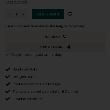
Se samlet pris
-
+
Har du spørgsmål til produktet eller brug for rådgivning?
RING TIL OS
SEND OS EN MAIL
På lager
- Leveringstid ca: 1-2 dage
Håndlavet i Italien!
Designet i Italien
Produceret efter EUs miljøregler
Transporteret med tog fra Italien til Danmark
E-mærke certificeret