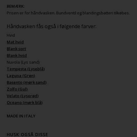
BEMÆRK:
Prisen er for håndvasken. Bundventil og blandingsbatteri tilkøbes.
Håndvasken fås også i følgende farver:
Hvid
Mat hvid
Blank sort
Blank hvid
Nuvola (Lys sand)
Tempesta (Lyseblå)
Laguna (Grøn)
Basento (mørk sand)
Zolfo (Gul)
Velato (Lyserød)
Oceano (mørk blå)
MADE IN ITALY
HUSK OGSÅ DISSE