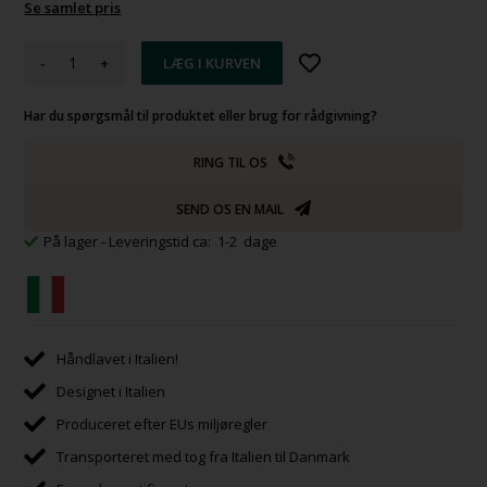
Se samlet pris
-
+
Har du spørgsmål til produktet eller brug for rådgivning?
RING TIL OS
SEND OS EN MAIL
På lager
- Leveringstid ca: 1-2 dage
Håndlavet i Italien!
Designet i Italien
Produceret efter EUs miljøregler
Transporteret med tog fra Italien til Danmark