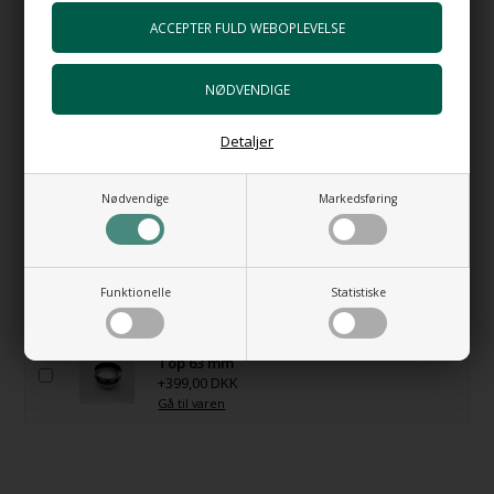
Gå til varen
HI-TECH 5 Mat sort Vandlås i luksus
udgave
+1.598,00 DKK
Gå til varen
Detaljer
HI-TECH 5 Vandlås luksus udgave
+898,00 DKK
Nødvendige
Markedsføring
Gå til varen
Håndvaskarmatur - iSpa no 3
+5.833,00 DKK
Funktionelle
Statistiske
Gå til varen
Bundventil Free Flow i forkromet messing
Top 63 mm
+399,00 DKK
Gå til varen