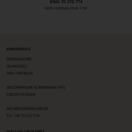
RING 70 270 774
ÅBEN HVERDAG 09:00-17.00
KUNDESERVICE
DESIGN4HOME
ISLANDSVEJ 1
4681 HERFØLGE
(MODERNHOME SCANDINAVIA APS)
CVR:DK10103924
INFO@DESIGN4HOME.DK
TLF. +45 70 270 774
HOLD DIG OPDATERET