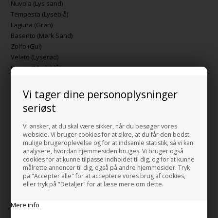
Nuvola (Lys sand)
Tempesta (Lyseblå)
Laguna (Grøn)
Basento (Mørk Sand)
Zolfo (Gul)
Velato (Lyserød)
Ocean (Mørk blå)
MADE IN ITALY
Vi tager dine personoplysninger
seriøst
Her kan du se alle vores
sorte håndvaske.
Vi ønsker, at du skal være sikker, når du besøger vores
webside. Vi bruger cookies for at sikre, at du får den bedst
HUSK OGSÅ DISSE
mulige brugeroplevelse og for at indsamle statistik, så vi kan
analysere, hvordan hjemmesiden bruges. Vi bruger også
cookies for at kunne tilpasse indholdet til dig, og for at kunne
Bundventil free flow VA i sort Porcelæn
målrette annoncer til dig, også på andre hjemmesider. Tryk
+863,00 DKK
på "Accepter alle" for at acceptere vores brug af cookies,
Gå til varen
eller tryk på "Detaljer" for at læse mere om dette.
Bundventil Push VA i sort porcelæn
Mere info
+1.038,00 DKK