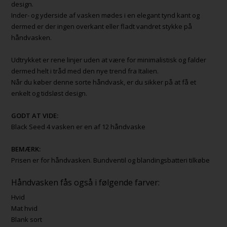
design.
Inder- og yderside af vasken mødes i en elegant tynd kant og
dermed er der ingen overkant eller fladt vandret stykke på
håndvasken.
Udtrykket er rene linjer uden at være for minimalistisk og falder
dermed helt i tråd med den nye trend fra Italien.
Når du køber denne sorte håndvask, er du sikker på at få et
enkelt og tidsløst design.
GODT AT VIDE:
Black Seed 4 vasken er en af 12 håndvaske
BEMÆRK:
Prisen er for håndvasken. Bundventil og blandingsbatteri tilkøbe
Håndvasken fås også i følgende farver:
Hvid
Mat hvid
Blank sort