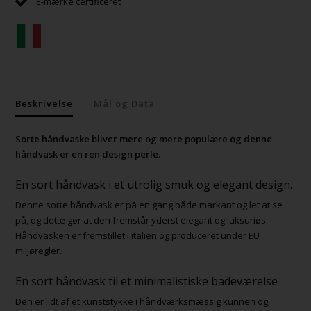
E-mærke certificeret
Beskrivelse
Mål og Data
Sorte håndvaske bliver mere og mere populære og denne
håndvask er en ren design perle.
En sort håndvask i et utrolig smuk og elegant design.
Denne sorte håndvask er på en gang både markant og let at se
på, og dette gør at den fremstår yderst elegant og luksuriøs.
Håndvasken er fremstillet i italien og produceret under EU
miljøregler.
En sort håndvask til et minimalistiske badeværelse
Den er lidt af et kunststykke i håndværksmæssig kunnen og