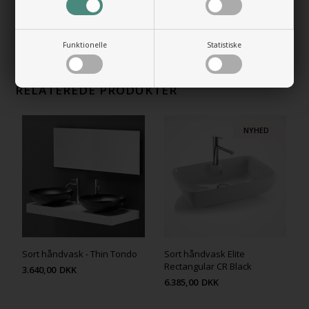
+850,00 DKK
Gå til varen
Funktionelle
Statistiske
RELATEREDE PRODUKTER
NYHED
Sort håndvask - Thin Tondo
Sort håndvask Elite
Rectangular CR Black
3.640,00
DKK
6.385,00
DKK