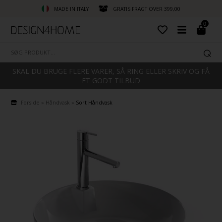
MADE IN ITALY
GRATIS FRAGT OVER 399,00
0
SKAL DU BRUGE FLERE VARER, SÅ RING ELLER SKRIV OG FÅ
ET GODT TILBUD
Forside
»
Håndvask
»
Sort Håndvask