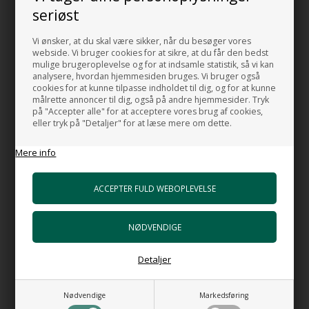
seriøst
SORT PORCELÆN.
Vi ønsker, at du skal være sikker, når du besøger vores
MADE IN ITALY
webside. Vi bruger cookies for at sikre, at du får den bedst
mulige brugeroplevelse og for at indsamle statistik, så vi kan
analysere, hvordan hjemmesiden bruges. Vi bruger også
HUSK OGSÅ DISSE
cookies for at kunne tilpasse indholdet til dig, og for at kunne
målrette annoncer til dig, også på andre hjemmesider. Tryk
på "Accepter alle" for at acceptere vores brug af cookies,
HI-TECH 5 Vandlås luksus udgave
eller tryk på "Detaljer" for at læse mere om dette.
+898,00 DKK
Gå til varen
Mere info
Bundventil Free Flow i forkromet messing
Top 63 mm
+399,00 DKK
Gå til varen
Bundventil Push i forkromet messing
+489,00 DKK
Detaljer
Gå til varen
Nødvendige
Markedsføring
Bundventil Free Flow AT i Sort porcelæn