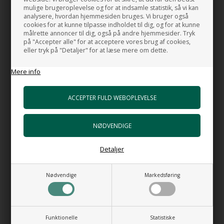
mulige brugeroplevelse og for at indsamle statistik, så vi kan
Blandingsbatteri for bordplade- Goccia no
analysere, hvordan hjemmesiden bruges. Vi bruger også
6
cookies for at kunne tilpasse indholdet til dig, og for at kunne
+7.584,00 DKK
målrette annoncer til dig, også på andre hjemmesider. Tryk
Gå til varen
på "Accepter alle" for at acceptere vores brug af cookies,
eller tryk på "Detaljer" for at læse mere om dette.
Mere info
RELATEREDE PRODUKTER
NYHED
Detaljer
Nødvendige
Markedsføring
Selenzio - Væghængt toilet
Seed 5 Velato - Lyserød
Funktionelle
Statistiske
med vortex skyl og soft close
håndvask til bordplade