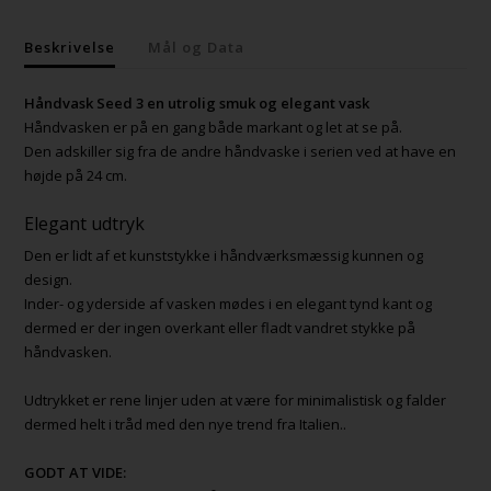
Beskrivelse
Mål og Data
Håndvask Seed 3 en utrolig smuk og elegant vask
Håndvasken er på en gang både markant og let at se på.
Den adskiller sig fra de andre håndvaske i serien ved at have en
højde på 24 cm.
Elegant udtryk
Den er lidt af et kunststykke i håndværksmæssig kunnen og
design.
Inder- og yderside af vasken mødes i en elegant tynd kant og
dermed er der ingen overkant eller fladt vandret stykke på
håndvasken.
Udtrykket er rene linjer uden at være for minimalistisk og falder
dermed helt i tråd med den nye trend fra Italien..
GODT AT VIDE: