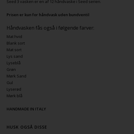
Seed 3 vasken er en af 12 håndvaske i Seed serien.
Prisen er kun for håndvask uden bundventil
Håndvasken fås også i følgende farver:
Mat hvid
Blank sort
Mat sort
Lys sand
Lyseblå
Grøn
Mørk Sand
Gul
Lyserød
Mørk blå
HANDMADE IN ITALY
HUSK OGSÅ DISSE