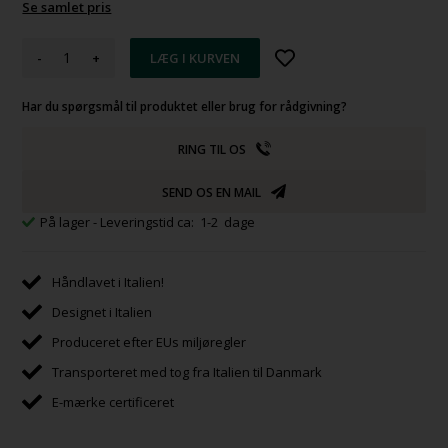
Se samlet pris
-
+
Har du spørgsmål til produktet eller brug for rådgivning?
RING TIL OS
SEND OS EN MAIL
På lager
- Leveringstid ca: 1-2 dage
Håndlavet i Italien!
Designet i Italien
Produceret efter EUs miljøregler
Transporteret med tog fra Italien til Danmark
E-mærke certificeret