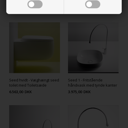
sæde
8.984,00
DKK
5.989,00
DKK
Seed hvidt - Væghængt seed
Seed 1 - Fritstående
toilet med Toiletsæde
håndvask med tynde kanter
6.563,00
DKK
3.975,00
DKK