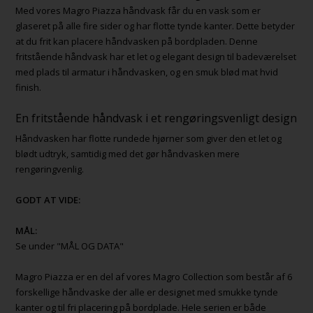
Med vores Magro Piazza håndvask får du en vask som er
glaseret på alle fire sider og har flotte tynde kanter. Dette betyder
at du frit kan placere håndvasken på bordpladen. Denne
fritstående håndvask har et let og elegant design til badeværelset
med plads til armatur i håndvasken, og en smuk blød mat hvid
finish.
En fritstående håndvask i et rengøringsvenligt design
Håndvasken har flotte rundede hjørner som giver den et let og
blødt udtryk, samtidig med det gør håndvasken mere
rengøringvenlig.
GODT AT VIDE:
MÅL:
Se under "MÅL OG DATA"
Magro Piazza er en del af vores Magro Collection som består af 6
forskellige håndvaske der alle er designet med smukke tynde
kanter og til fri placering på bordplade. Hele serien er både