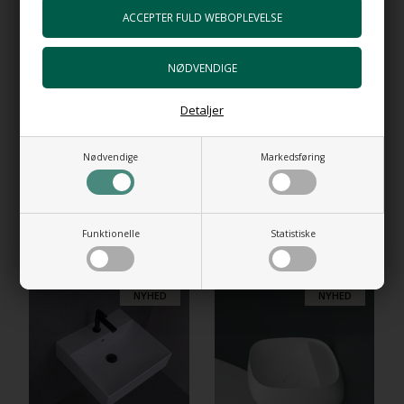
Bundventil Push i forkromet messing
+489,00 DKK
Gå til varen
Detaljer
HI-TECH 5 Vandlås luksus udgave
+898,00 DKK
Gå til varen
Nødvendige
Markedsføring
Funktionelle
Statistiske
RELATEREDE PRODUKTER
NYHED
NYHED