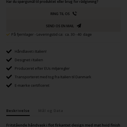
Har du spørgsmål til produktet eller brug for rådgivning?
RING TIL OS
SEND OS EN MAIL
På fjernlager
- Leveringstid ca: ca. 30 - 40 dage
Håndlavet i Italien!
Designet i Italien
Produceret efter EUs miljøregler
Transporteret med tog fra Italien til Danmark
E-mærke certificeret
Beskrivelse
Mål og Data
Fritstående håndvask i flot firkantet design med mat hvid finish