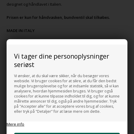
designet og håndlavet i Italien.
Prisen er kun for håndvasken, bundventil skal tilkøbes.
MADE IN ITALY
HUSK OGSÅ DISSE
Vi tager dine personoplysninger
Bundventil Push GA i Mat hvid porcelæn
seriøst
+938,00 DKK
Gå til varen
Vi ønsker, at du skal være sikker, når du besøger vores
webside. Vi bruger cookies for at sikre, at du får den bedst
mulige brugeroplevelse og for at indsamle statistik, så vi kan
Bundventil free flow GA i mat hvid
analysere, hvordan hjemmesiden bruges. Vi bruger også
porcelæn
cookies for at kunne tilpasse indholdet til dig, og for at kunne
+875,00 DKK
målrette annoncer til dig, også på andre hjemmesider. Tryk
Gå til varen
på "Accepter alle" for at acceptere vores brug af cookies,
eller tryk på "Detaljer" for at læse mere om dette.
Bundventil Free Flow i forkromet messing
Top 63 mm
Mere info
+399,00 DKK
Gå til varen