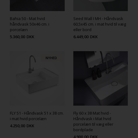
Bahia 50 - Mat hvid
Seed Wall I MH - Håndvask
håndvask 50x46 cm. i
60,5x45 cm. i mat hvid til væg
porcelæn
eller bord
5.360,00
DKK
6.449,00
DKK
NYHED
FLY 51 - Håndvask 51 x 38 cm.
Fly 60 x 38 Mat hvid -
i mat hvid porcelæn
Håndvask i Mat hvid
porcelæn til væg eller
4.250,00
DKK
bordplade
4.900,00
DKK