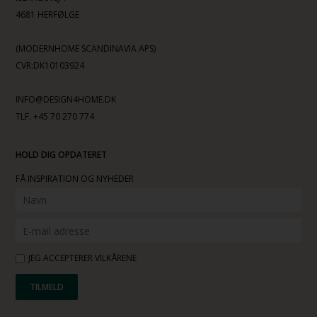
4681 HERFØLGE
(MODERNHOME SCANDINAVIA APS)
CVR:DK10103924
INFO@DESIGN4HOME.DK
TLF. +45 70 270 774
HOLD DIG OPDATERET
FÅ INSPIRATION OG NYHEDER
JEG ACCEPTERER VILKÅRENE