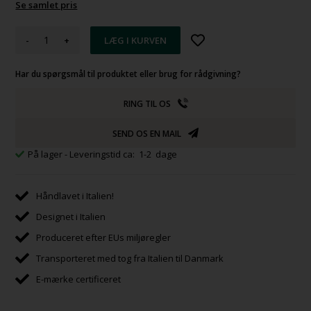
Se samlet pris
-
+
Har du spørgsmål til produktet eller brug for rådgivning?
RING TIL OS
SEND OS EN MAIL
På lager
- Leveringstid ca: 1-2 dage
Håndlavet i Italien!
Designet i Italien
Produceret efter EUs miljøregler
Transporteret med tog fra Italien til Danmark
E-mærke certificeret