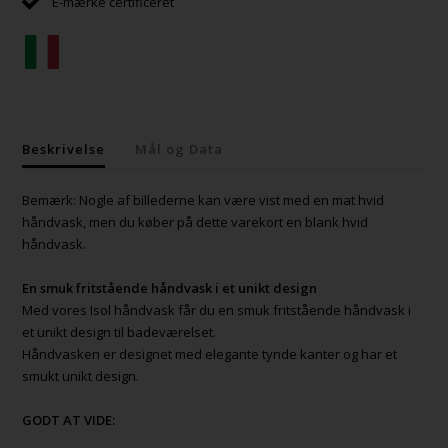
E-mærke certificeret
Beskrivelse
Mål og Data
Bemærk: Nogle af billederne kan være vist med en mat hvid
håndvask, men du køber på dette varekort en blank hvid
håndvask.
En smuk fritstående håndvask i et unikt design
Med vores Isol håndvask får du en smuk fritstående håndvask i
et unikt design til badeværelset.
Håndvasken er designet med elegante tynde kanter og har et
smukt unikt design.
GODT AT VIDE: