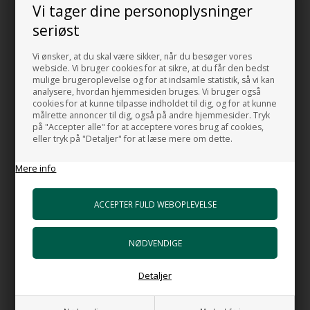
Vi tager dine personoplysninger
HUSK OGSÅ DISSE
seriøst
Bundventil free flow VA i hvid Porcelæn
Vi ønsker, at du skal være sikker, når du besøger vores
+713,00 DKK
webside. Vi bruger cookies for at sikre, at du får den bedst
Gå til varen
mulige brugeroplevelse og for at indsamle statistik, så vi kan
analysere, hvordan hjemmesiden bruges. Vi bruger også
cookies for at kunne tilpasse indholdet til dig, og for at kunne
Bundventil push VA i hvid Porcelæn
målrette annoncer til dig, også på andre hjemmesider. Tryk
+838,00 DKK
på "Accepter alle" for at acceptere vores brug af cookies,
Gå til varen
eller tryk på "Detaljer" for at læse mere om dette.
Bundventil Free Flow i forkromet messing
Mere info
Top 63 mm
+399,00 DKK
Gå til varen
HI-TECH 5 Vandlås luksus udgave
+898,00 DKK
Gå til varen
Detaljer
HI-TECH 5 Mat sort Vandlås i luksus
udgave