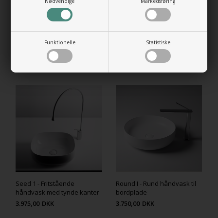
Nødvendige
Markedsføring
+1.598,00 DKK
Gå til varen
Funktionelle
Statistiske
RELATEREDE PRODUKTER
Seed 1 - Fritstående
Round I - Rund håndvask til
håndvask med tynde kanter
bordplade
3.975,00
DKK
3.750,00
DKK