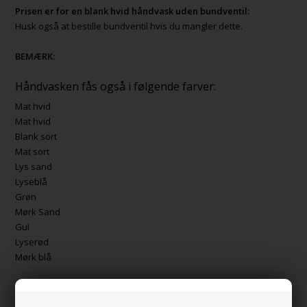
Prisen er for en blank hvid håndvask uden bundventil:
Husk også at bestille bundventil hvis du mangler dette.
BEMÆRK:
Håndvasken fås også i følgende farver:
Mat hvid
Mat hvid
Blank sort
Mat sort
Lys sand
Lyseblå
Grøn
Mørk Sand
Gul
Lyserød
Mørk blå
MADE IN ITALY