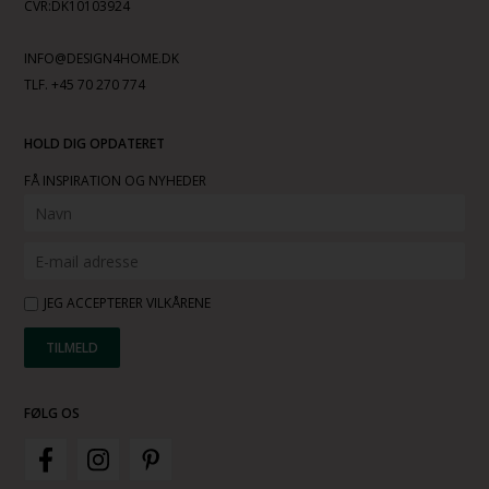
CVR:DK10103924
INFO@DESIGN4HOME.DK
TLF. +45 70 270 774
HOLD DIG OPDATERET
FÅ INSPIRATION OG NYHEDER
JEG ACCEPTERER VILKÅRENE
FØLG OS