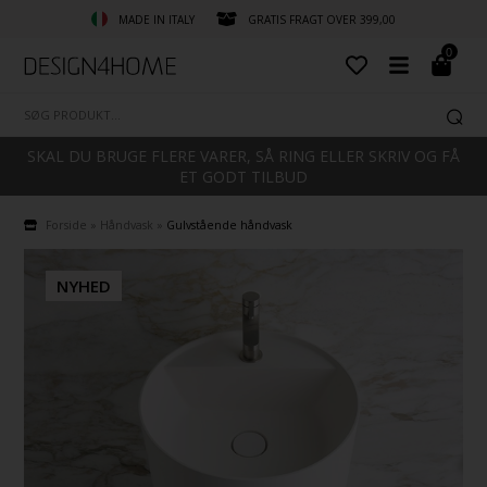
MADE IN ITALY
GRATIS FRAGT OVER 399,00
0
SKAL DU BRUGE FLERE VARER, SÅ RING ELLER SKRIV OG FÅ
ET GODT TILBUD
Forside
»
Håndvask
»
Gulvstående håndvask
NYHED