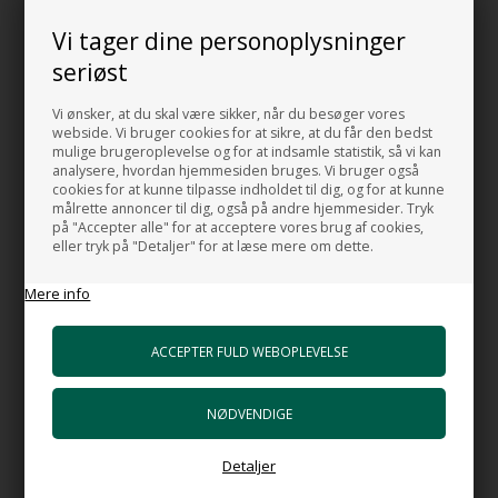
Farve:
Hvid silke mat
Vi tager dine personoplysninger
seriøst
Placering:
Fri placering på gulv
Vi ønsker, at du skal være sikker, når du besøger vores
webside. Vi bruger cookies for at sikre, at du får den bedst
Bemærk:
Husk at vælge om du ønsker håndvasken med afløb ført
mulige brugeroplevelse og for at indsamle statistik, så vi kan
analysere, hvordan hjemmesiden bruges. Vi bruger også
til gulvet eller væggen.
cookies for at kunne tilpasse indholdet til dig, og for at kunne
Al fremstilling forgår i Italien under efterlevelse af alle EU's miljø-
målrette annoncer til dig, også på andre hjemmesider. Tryk
og sundhedsregler.
på "Accepter alle" for at acceptere vores brug af cookies,
eller tryk på "Detaljer" for at læse mere om dette.
Design:
Mere info
Alessandro Casalini
MADE IN ITALY
Reparation af Monolith brodplade
Skulle uheldet være ude og du har fået en ridse eller et par
skrammer på din Monolith bordplade eller håndvask, så frygt ikke.
Detaljer
Alt du skal gøre er at bestille et reparations kit.