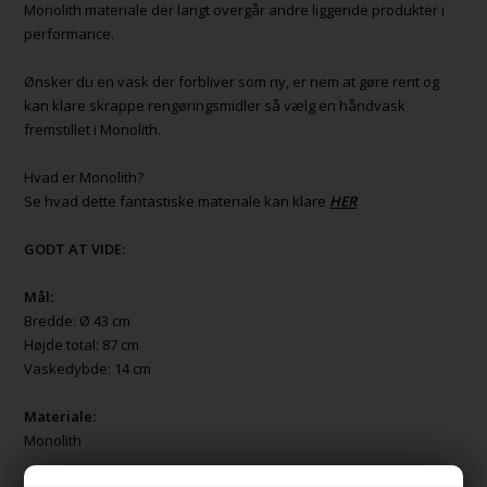
Monolith materiale der langt overgår andre liggende produkter i
performance.
Ønsker du en vask der forbliver som ny, er nem at gøre rent og
kan klare skrappe rengøringsmidler så vælg en håndvask
fremstillet i Monolith.
Hvad er Monolith?
Se hvad dette fantastiske materiale kan klare
HER
GODT AT VIDE:
Mål:
Bredde: Ø 43 cm
Højde total: 87 cm
Vaskedybde: 14 cm
Materiale:
Monolith