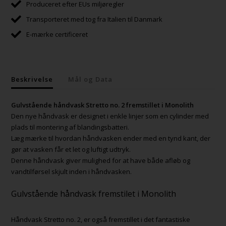
Produceret efter EUs miljøregler
Transporteret med tog fra Italien til Danmark
E-mærke certificeret
Beskrivelse
Mål og Data
Gulvstående håndvask Stretto no. 2 fremstillet i Monolith
Den nye håndvask er designet i enkle linjer som en cylinder med
plads til montering af blandingsbatteri.
Læg mærke til hvordan håndvasken ender med en tynd kant, der
gør at vasken får et let og luftigt udtryk.
Denne håndvask giver mulighed for at have både afløb og
vandtilførsel skjult inden i håndvasken.
Gulvstående håndvask fremstilet i Monolith
Håndvask Stretto no. 2, er også fremstillet i det fantastiske