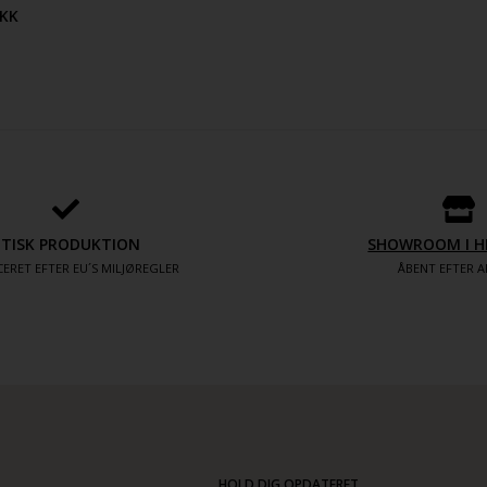
KK
ETISK PRODUKTION
SHOWROOM I H
ERET EFTER EU´S MILJØREGLER
ÅBENT EFTER A
HOLD DIG OPDATERET