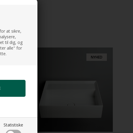
or at sikre,
nalysere,
 til dig, og
er alle" for
tte.
NYHED
NYHED
Statistiske