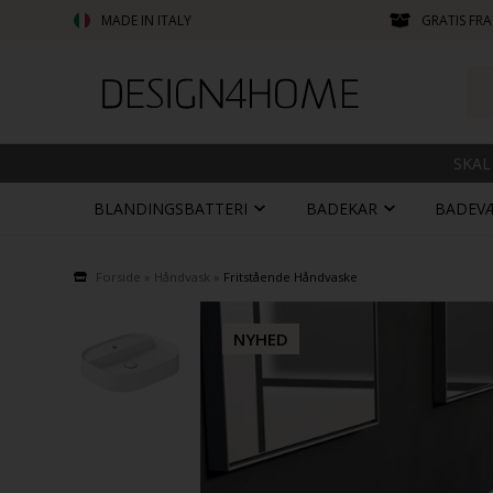
MADE IN ITALY
GRATIS FRA
SKAL
BLANDINGSBATTERI
BADEKAR
BADEV
Forside
»
Håndvask
»
Fritstående Håndvaske
NYHED