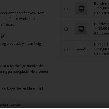
Bundvent
+399,00
 leder efter en håndvask som
Gå til vare
yk med flotte tynde kanter.
Bundvent
l armatur.
+489,00
Gå til vare
ign
 og blødt udtryk, samtidig
HI-TECH 
+898,00
Gå til vare
r af 6 forskellige håndvaske
cering på bordplade. Hele serien
n du køber her er blank hvid
kal tilkøbes