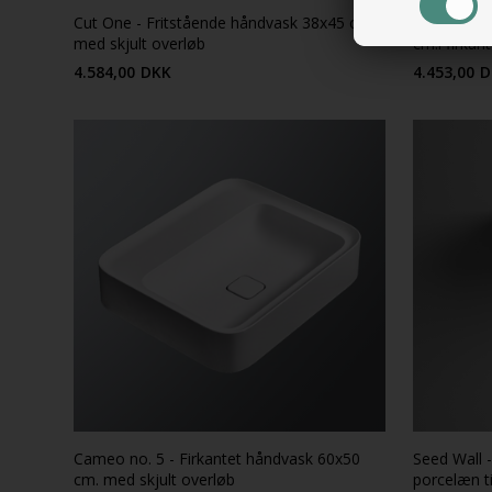
Cut One - Fritstående håndvask 38x45 cm.
Cameo no. 
med skjult overløb
cm.i firkan
4.584,00
DKK
4.453,00
D
Cameo no. 5 - Firkantet håndvask 60x50
Seed Wall 
cm. med skjult overløb
porcelæn ti