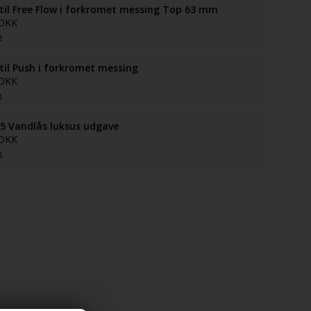
il Free Flow i forkromet messing Top 63 mm
 DKK
n
il Push i forkromet messing
 DKK
n
5 Vandlås luksus udgave
 DKK
n