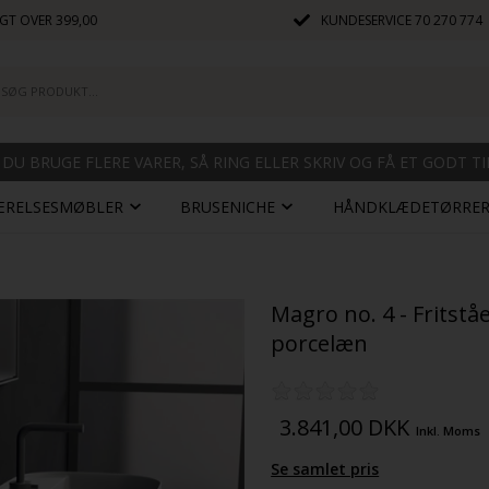
GT OVER 399,00
KUNDESERVICE
70 270 774
 DU BRUGE FLERE VARER, SÅ RING ELLER SKRIV OG FÅ ET GODT T
ÆRELSESMØBLER
BRUSENICHE
HÅNDKLÆDETØRRE
Magro no. 4 - Fritst
porcelæn
3.841,00
DKK
Inkl. Moms
Se samlet pris