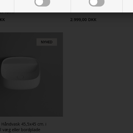
2 - Fritstående håndvask 40x50
Bahia 50 - Håndvask 50x36 i hvi
tet form
KK
2.999,00
DKK
NYHED
- Håndvask 45,5x45 cm. i
l væg eller bordplade