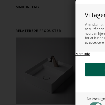
MADE IN ITALY
Vi tage
Vi ønsker, at
at du får den
RELATEREDE PRODUKTER
hvordan hjemm
for at kunne 
at acceptere 
Mere info
Nødvendige