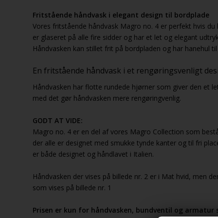
Fritstående håndvask i elegant design til bordplade
Vores fritstående håndvask Magro no. 4 er perfekt hvis du
er glaseret på alle fire sidder og har et let og elegant udtr
Håndvasken kan stillet frit på bordpladen og har hanehul ti
En fritstående håndvask i et rengøringsvenligt des
Håndvasken har flotte rundede hjørner som giver den et let
med det gør håndvasken mere rengøringvenlig.
GODT AT VIDE:
Magro no. 4 er en del af vores Magro Collection som bestå
der alle er designet med smukke tynde kanter og til fri pla
er både designet og håndlavet i Italien.
Håndvasken der vises på billede nr. 2 er i Mat hvid, men de
som vises på billede nr. 1
Prisen er kun for håndvasken, bundventil og armatur s