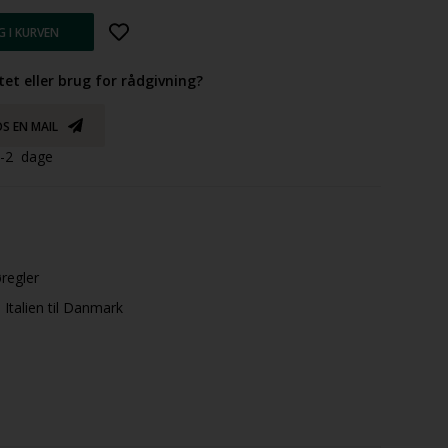
tet eller brug for rådgivning?
S EN MAIL
 1-2 dage
øregler
Italien til Danmark