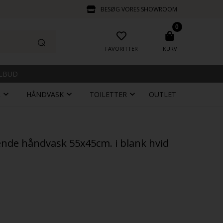
BESØG VORES SHOWROOM
0
FAVORITTER
KURV
ILBUD
R
HÅNDVASK
TOILETTER
OUTLET
ående håndvask 55x45cm. i blank hvid