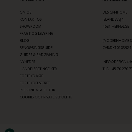
OM OS
DESIGN4HOME
KONTAKT OS
ISLANDSVEJ 1
SHOWROOM
4681 HERFØLGE
FRAGT OG LEVERING
BLOG
(MODERNHOME SC
RENGØRINGSGUIDE
CVR:DK10103924
GUIDES & RÅDGIVNING
NYHEDER
INFO@DESIGN4H
HANDELSBETINGELSER
TLF. +45 70 270 7
FORTRYD KØB
FORTRYDELSESRET
PERSONDATAPOLITIK
COOKIE- OG PRIVATLIVSPOLITIK