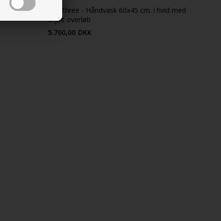
d porcelæn
Cut Three - Håndvask 60x45 cm. i hvid med
skjult overløb
5.760,00
DKK