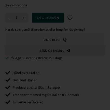
Se samlet pris
-
+
Har du spørgsmål til produktet eller brug for rådgivning?
RING TIL OS
SEND OS EN MAIL
På lager
- Leveringstid ca: 2-3 dage
Håndlavet i Italien!
Designet i Italien
Produceret efter EUs miljøregler
Transporteret med tog fra Italien til Danmark
E-mærke certificeret