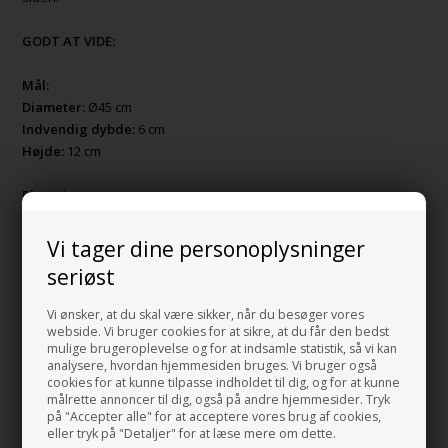
GODT AT VIDE:
Mål:
Diameter:
Ø45 cm
Indvendig dybde:
6 cm
Højde:
12 cm
Placering:
På bordplade
Vi tager dine personoplysninger
Materiale:
seriøst
Porcelæn
Vi ønsker, at du skal være sikker, når du besøger vores
Farve:
webside. Vi bruger cookies for at sikre, at du får den bedst
mulige brugeroplevelse og for at indsamle statistik, så vi kan
Hvid
analysere, hvordan hjemmesiden bruges. Vi bruger også
cookies for at kunne tilpasse indholdet til dig, og for at kunne
MADE IN ITALY
målrette annoncer til dig, også på andre hjemmesider. Tryk
Produceret efter EUs miljøregler.
på "Accepter alle" for at acceptere vores brug af cookies,
eller tryk på "Detaljer" for at læse mere om dette.