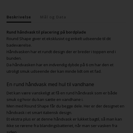
Beskrivelse
Mål og Data
Rund håndvask til placering på bordplade
Round Shape giver et eksklusivt og enkelt udseende til dit
badeværelse.
Håndvasken har et rundt design der er breder i toppen end i
bunden.
Da håndvasken har en indvendig dybde på 6 cm har den et
utroligt smuk udseende der kan minde lidt om et fad.
En rund håndvask med hul til vandhane
Det kan være vanskeligt at få en rund håndvask som er både
smuk og hvor du kan sætte en vandhane i.
Men med Round Shape får du begge dele. Her er der designet en
håndvask i et smart italiensk design.
Et ekstra plus er at denne håndvask er lukket bagtil, så man kan
ikke se rørene fra blandingsbatteriet, når man ser vasken fra
siden.