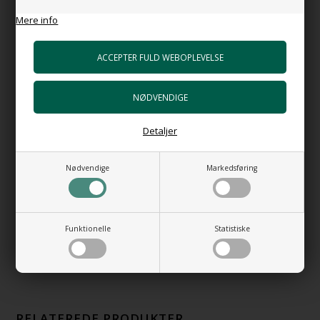
Teknisk tegning:
Mere info
HUSK OGSÅ DISSE
Bundventil Push i forkromet messing
+489,00 DKK
Gå til varen
Detaljer
Bundventil Free Flow i forkromet messing
Top 63 mm
+399,00 DKK
Nødvendige
Markedsføring
Gå til varen
Bundventil Push SC i hvid porcelæn
+782,00 DKK
Funktionelle
Statistiske
Gå til varen
RELATEREDE PRODUKTER