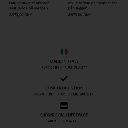
Ø40 i mørk mat antracit
cm i Mat hvid der svæver frit
svævende på væggen
på væggen
8.973,00
DKK
8.973,00
DKK
MADE IN ITALY
PURE DESIGN - PURE QUALITY
ETISK PRODUKTION
PRODUCERET EFTER EU´S MILJØREGLER
SHOWROOM I HERFØLGE
ÅBENT EFTER AFTALE