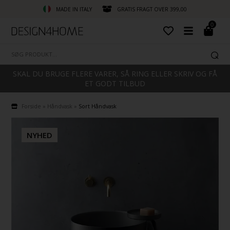
MADE IN ITALY
GRATIS FRAGT OVER 399,00
0
SKAL DU BRUGE FLERE VARER, SÅ RING ELLER SKRIV OG FÅ
ET GODT TILBUD
Forside
»
Håndvask
»
Sort Håndvask
NYHED