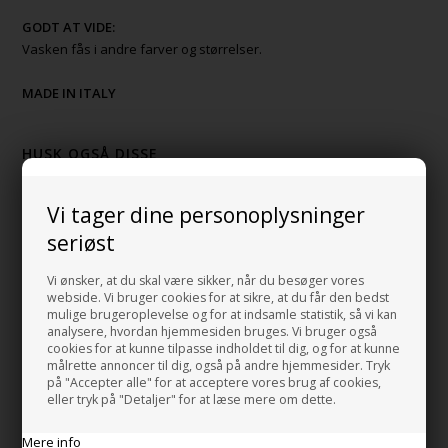
GODT AT VIDE:
Vasken fås i andre farver og størrelser.
MADE IN ITALY
HUSK OGSÅ DISSE
Mat Sort Bundventil Push
Vi tager dine personoplysninger
+725,00 DKK
Gå til varen
seriøst
Mat Sort - Bundventil Håndvask All Open
Vi ønsker, at du skal være sikker, når du besøger vores
webside. Vi bruger cookies for at sikre, at du får den bedst
+582,00 DKK
mulige brugeroplevelse og for at indsamle statistik, så vi kan
Gå til varen
analysere, hvordan hjemmesiden bruges. Vi bruger også
cookies for at kunne tilpasse indholdet til dig, og for at kunne
HI-TECH 5 Mat sort Vandlås i luksus
målrette annoncer til dig, også på andre hjemmesider. Tryk
udgave
på "Accepter alle" for at acceptere vores brug af cookies,
+1.598,00 DKK
eller tryk på "Detaljer" for at læse mere om dette.
Gå til varen
Mere info