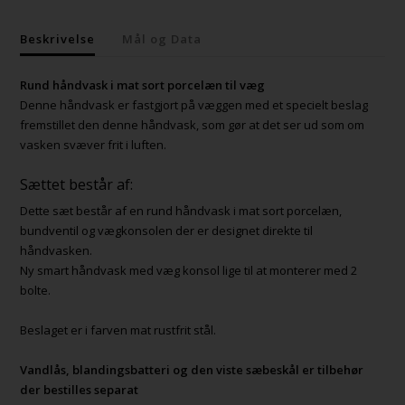
Beskrivelse
Mål og Data
Rund håndvask i mat sort porcelæn til væg
Denne håndvask er fastgjort på væggen med et specielt beslag
fremstillet den denne håndvask, som gør at det ser ud som om
vasken svæver frit i luften.
Sættet består af:
Dette sæt består af en rund håndvask i mat sort porcelæn,
bundventil og vægkonsolen der er designet direkte til
håndvasken.
Ny smart håndvask med væg konsol lige til at monterer med 2
bolte.
Beslaget er i farven mat rustfrit stål.
Vandlås, blandingsbatteri og den viste sæbeskål er tilbehør
der bestilles separat