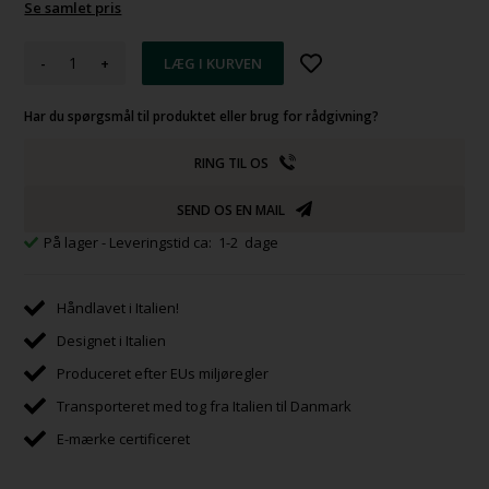
Se samlet pris
-
+
Har du spørgsmål til produktet eller brug for rådgivning?
RING TIL OS
SEND OS EN MAIL
På lager
- Leveringstid ca: 1-2 dage
Håndlavet i Italien!
Designet i Italien
Produceret efter EUs miljøregler
Transporteret med tog fra Italien til Danmark
E-mærke certificeret