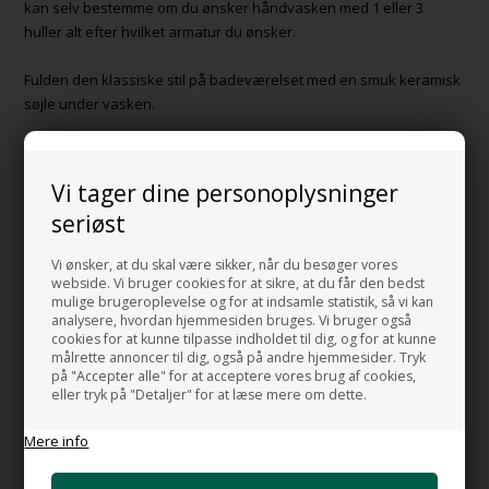
kan selv bestemme om du ønsker håndvasken med 1 eller 3
huller alt efter hvilket armatur du ønsker.
Fulden den klassiske stil på badeværelset med en smuk keramisk
søjle under vasken.
Denne håndvask på søjle er fremstillet og designet 100% i Italien.
Vi tager dine personoplysninger
GODT AT VIDE:
seriøst
Håndvasken fås i to forskellige mål.
Vi ønsker, at du skal være sikker, når du besøger vores
BEMÆRK:
Husk at vælge hvilken størrelse du ønsker vasken i
webside. Vi bruger cookies for at sikre, at du får den bedst
samt om håndvasken skal være med eller uden søjle.
mulige brugeroplevelse og for at indsamle statistik, så vi kan
analysere, hvordan hjemmesiden bruges. Vi bruger også
cookies for at kunne tilpasse indholdet til dig, og for at kunne
HANDMADE IN ITALY
målrette annoncer til dig, også på andre hjemmesider. Tryk
på "Accepter alle" for at acceptere vores brug af cookies,
eller tryk på "Detaljer" for at læse mere om dette.
HUSK OGSÅ DISSE
Mere info
Monteringsbolte til håndvask
+86,00 DKK