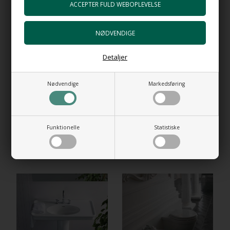
Gå til varen
Bundventil Free Flow i forkromet messing
Top 63 mm
+399,00 DKK
Gå til varen
Detaljer
Bundventil Push i forkromet messing
Nødvendige
Markedsføring
+489,00 DKK
Gå til varen
Funktionelle
Statistiske
RELATEREDE PRODUKTER