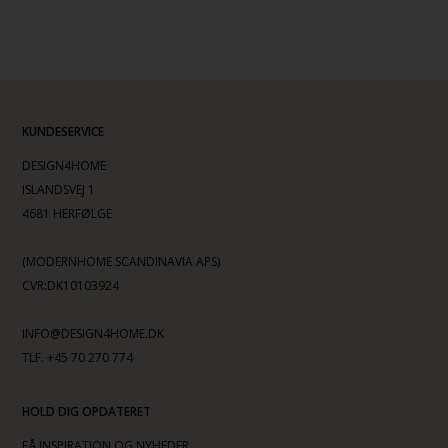
KUNDESERVICE
DESIGN4HOME
ISLANDSVEJ 1
4681 HERFØLGE
(MODERNHOME SCANDINAVIA APS)
CVR:DK10103924
INFO@DESIGN4HOME.DK
TLF. +45 70 270 774
HOLD DIG OPDATERET
FÅ INSPIRATION OG NYHEDER