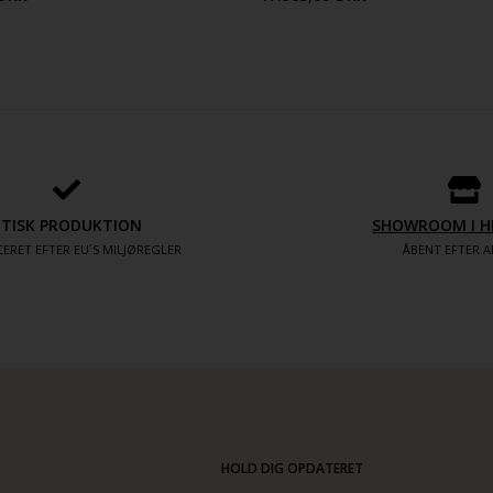
ETISK PRODUKTION
SHOWROOM I H
ERET EFTER EU´S MILJØREGLER
ÅBENT EFTER A
HOLD DIG OPDATERET