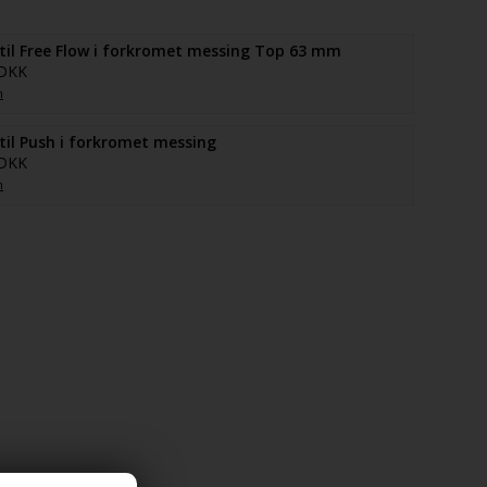
il Free Flow i forkromet messing Top 63 mm
 DKK
n
il Push i forkromet messing
 DKK
n