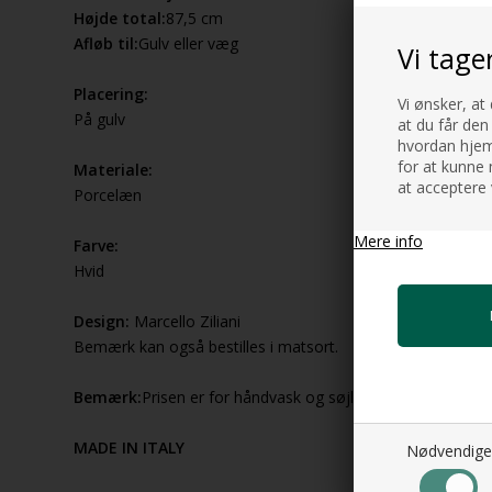
Højde total:
87,5 cm
Afløb til:
Gulv eller væg
Vi tage
Placering:
Vi ønsker, at
På gulv
at du får den
hvordan hjemm
for at kunne 
Materiale:
at acceptere 
Porcelæn
Mere info
Farve:
Hvid
Design:
Marcello Ziliani
Bemærk kan også bestilles i matsort.
Bemærk:
Prisen er for håndvask og søjle.
MADE IN ITALY
Nødvendige