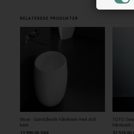
RELATEREDE PRODUKTER
Moai - Gulvstående håndvask med strå
TOTO Swaro
kant
håndvask i
13.990,00
DKK
32.574,00