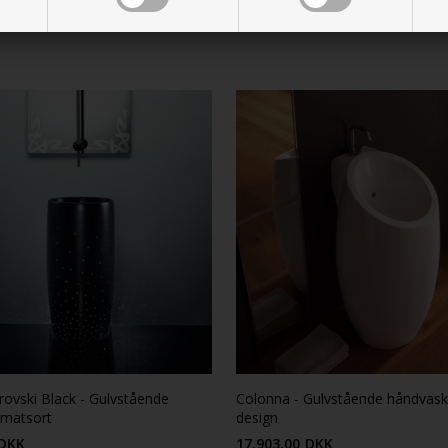
vski Black - Gulvstående
Colonna - Gulvstående håndvask 
 matsort
design
DKK
17.903,00
DKK