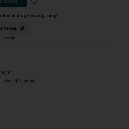
tet eller brug for rådgivning?
S EN MAIL
 1-2 dage
øregler
Italien til Danmark