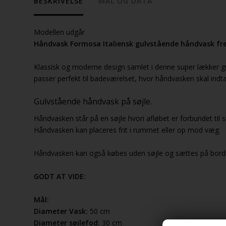
BESKRIVELSE
MÅL OG DATA
Modellen udgår
Håndvask Formosa Italiensk gulvstående håndvask frem
Klassisk og moderne design samlet i denne super lækker g
passer perfekt til badeværelset, hvor håndvasken skal indta
Gulvstående håndvask på søjle.
Håndvasken står på en søjle hvori afløbet er forbundet til st
Håndvasken kan placeres frit i rummet eller op mod væg.
Håndvasken kan også købes uden søjle og sættes på bord
GODT AT VIDE:
Mål:
Diameter Vask:
50 cm
Diameter søjlefod:
30 cm