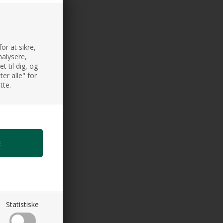
or at sikre,
nalysere,
 til dig, og
er alle" for
tte.
Statistiske