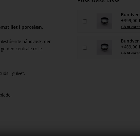
HUSK OGSÅ DISSE
Bundvent
+399,00
stillet i porcelæn.
Gå til vare
Bundvent
ulvstående håndvask, der
+489,00
ge den centrale rolle.
Gå til vare
uds i gulvet.
plade.