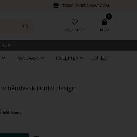
BESØG VORES SHOWROOM
0
FAVORITTER
KURV
ILBUD
R
HÅNDVASK
TOILETTER
OUTLET
e håndvask i unikt design
K
Inkl. Moms