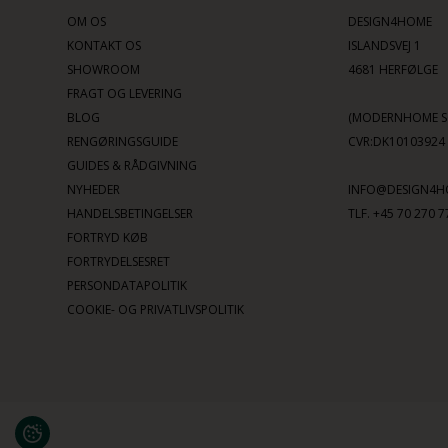
OM OS
DESIGN4HOME
KONTAKT OS
ISLANDSVEJ 1
SHOWROOM
4681 HERFØLGE
FRAGT OG LEVERING
BLOG
(MODERNHOME SC
RENGØRINGSGUIDE
CVR:DK10103924
GUIDES & RÅDGIVNING
NYHEDER
INFO@DESIGN4H
HANDELSBETINGELSER
TLF. +45 70 270 7
FORTRYD KØB
FORTRYDELSESRET
PERSONDATAPOLITIK
COOKIE- OG PRIVATLIVSPOLITIK