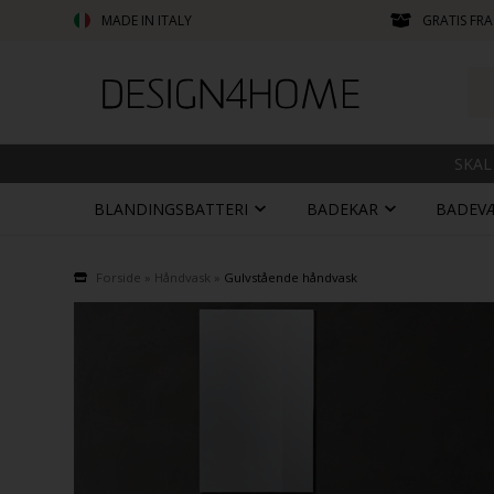
MADE IN ITALY
GRATIS FRA
SKAL
BLANDINGSBATTERI
BADEKAR
BADEV
Forside
»
Håndvask
»
Gulvstående håndvask