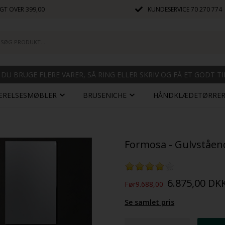
GT OVER 399,00
KUNDESERVICE
70 270 774
 DU BRUGE FLERE VARER, SÅ RING ELLER SKRIV OG FÅ ET GODT T
ÆRELSESMØBLER
BRUSENICHE
HÅNDKLÆDETØRRE
Formosa - Gulvståend
6.875,00
DK
Før9.688,00
Se samlet pris