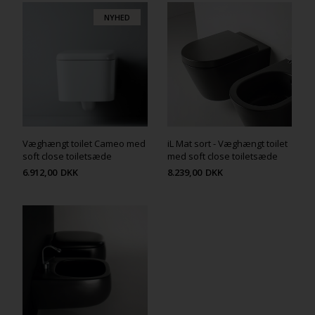
NYHED
Væghængt toilet Cameo med
iL Mat sort - Væghængt toilet
soft close toiletsæde
med soft close toiletsæde
6.912,00
DKK
8.239,00
DKK