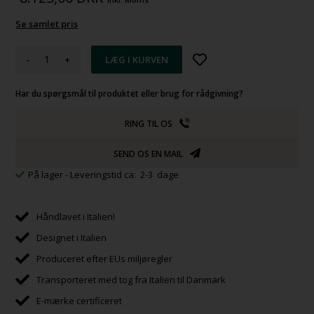
Se samlet pris
-
+
Har du spørgsmål til produktet eller brug for rådgivning?
RING TIL OS
SEND OS EN MAIL
På lager
- Leveringstid ca: 2-3 dage
Håndlavet i Italien!
Designet i Italien
Produceret efter EUs miljøregler
Transporteret med tog fra Italien til Danmark
E-mærke certificeret