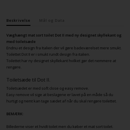
Beskrivelse
Mål og Data
Væghængt mat sort toilet Dot II med ny designet skyllekant og
med toiletsæde
Endnu et design fra Italien der vil gøre badeværelset mere smukt.
Toilettet Dot II er i smukt rundt design fra italien.
Toilettet har ny designet skyllekant hvilket gør det nemmere at
rengøre.
Toiletsæde til Dot II.
Toiletsædet er med soft close og easy remove.
Easy remove vil sige at beslagene er lavet på en måde så du
hurtigt og nemt kan tage sædet af når du skal rengøre toilettet.
BEMÆRK:
Billederne viser et hvidt toilet men du køber et mat sort toilet.