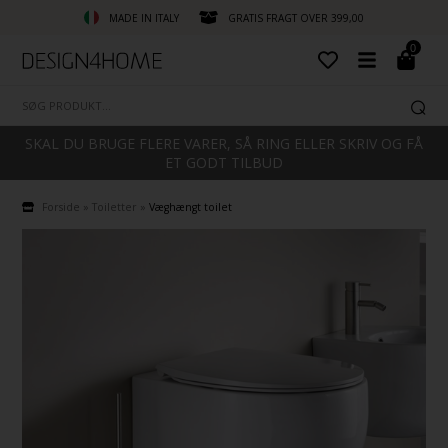
MADE IN ITALY
GRATIS FRAGT OVER 399,00
0
SKAL DU BRUGE FLERE VARER, SÅ RING ELLER SKRIV OG FÅ
ET GODT TILBUD
Forside
»
Toiletter
»
Væghængt toilet