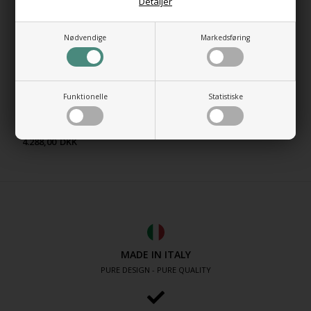
Detaljer
Nødvendige
Markedsføring
Funktionelle
Statistiske
Ball on the Wall Håndvask til
væg
4.288,00
DKK
MADE IN ITALY
PURE DESIGN - PURE QUALITY