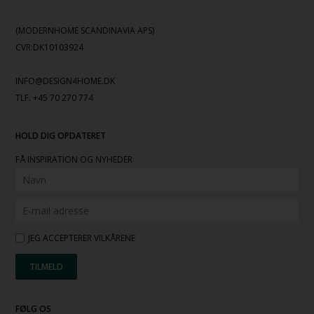
(MODERNHOME SCANDINAVIA APS)
CVR:DK10103924
INFO@DESIGN4HOME.DK
TLF. +45 70 270 774
HOLD DIG OPDATERET
FÅ INSPIRATION OG NYHEDER
JEG ACCEPTERER VILKÅRENE
FØLG OS