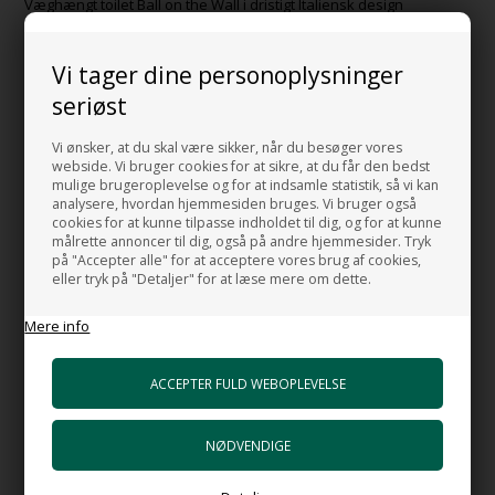
Væghængt toilet Ball on the Wall i dristigt Italiensk design
Ny smukt designet hængetoilet til dem der tør at skabe deres helt
Vi tager dine personoplysninger
egen stil på badeværelset.
seriøst
Mål:
Vi ønsker, at du skal være sikker, når du besøger vores
Bredde: 44 cm.
webside. Vi bruger cookies for at sikre, at du får den bedst
Dybde: 50 cm.
mulige brugeroplevelse og for at indsamle statistik, så vi kan
Højde: 37 cm.
analysere, hvordan hjemmesiden bruges. Vi bruger også
cookies for at kunne tilpasse indholdet til dig, og for at kunne
målrette annoncer til dig, også på andre hjemmesider. Tryk
Prisen er uden toiletsæde. Bestilles separat.
på "Accepter alle" for at acceptere vores brug af cookies,
eller tryk på "Detaljer" for at læse mere om dette.
Design: M Braconi
MADE IN ITALY
Mere info
RELATEREDE PRODUKTER