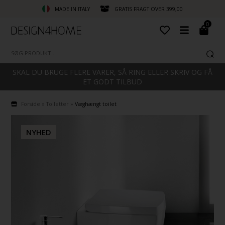
MADE IN ITALY
GRATIS FRAGT OVER 399,00
0
SKAL DU BRUGE FLERE VARER, SÅ RING ELLER SKRIV OG FÅ
ET GODT TILBUD
Forside
»
Toiletter
»
Væghængt toilet
NYHED