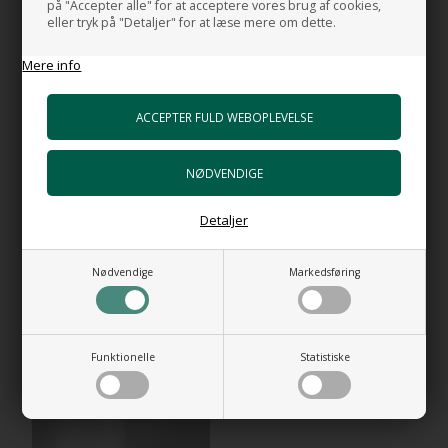
på "Accepter alle" for at acceptere vores brug af cookies,
eller tryk på "Detaljer" for at læse mere om dette.
HUSK OGSÅ DISSE
Mere info
Toiletsæde til Square toilet uden Soft
Close
+1.903,00 DKK
Gå til varen
Toiletsæde til Square toilet med Soft
Close
Detaljer
+2.375,00 DKK
Gå til varen
Nødvendige
Markedsføring
Funktionelle
Statistiske
RELATEREDE PRODUKTER