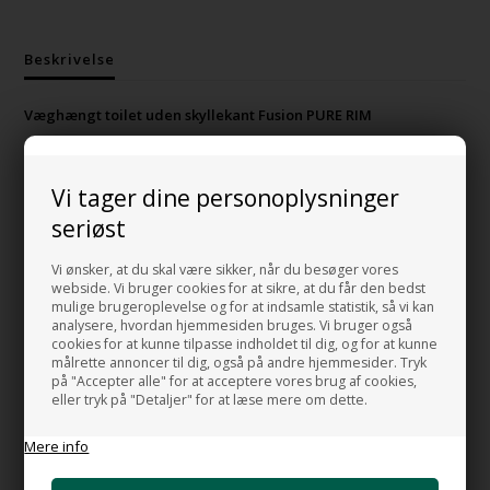
Beskrivelse
Væghængt toilet uden skyllekant Fusion PURE RIM
Nyt smukt designet toilet fra Italien i rene linier til montering på
væg.
Vi tager dine personoplysninger
Dette toilet er UDEN skyllekant og dermed ekstra nemt at holde
seriøst
rent.
Vi ønsker, at du skal være sikker, når du besøger vores
Mål:
webside. Vi bruger cookies for at sikre, at du får den bedst
Bredde: 35,5 cm.
mulige brugeroplevelse og for at indsamle statistik, så vi kan
analysere, hvordan hjemmesiden bruges. Vi bruger også
Dybde: 54 cm.
cookies for at kunne tilpasse indholdet til dig, og for at kunne
Centerafstand bolte: 18 cm.
målrette annoncer til dig, også på andre hjemmesider. Tryk
på "Accepter alle" for at acceptere vores brug af cookies,
eller tryk på "Detaljer" for at læse mere om dette.
Prisen er inkl. soft close toiletsæde med quick release beslag
Mere info
MADE IN ITALY