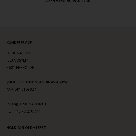
ÅBEN HVERDAG 09:00-17.00
KUNDESERVICE
DESIGN4HOME
ISLANDSVEJ 1
4681 HERFØLGE
(MODERNHOME SCANDINAVIA APS)
CVR:DK10103924
INFO@DESIGN4HOME.DK
TLF. +45 70 270 774
HOLD DIG OPDATERET