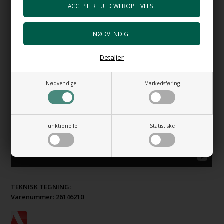
Herunder en lille video der viser hvordan PURE RIM fungerer.
Detaljer
Nødvendige
Markedsføring
Funktionelle
Statistiske
TEKNISK TEGNING:
Varenummer:
26146210