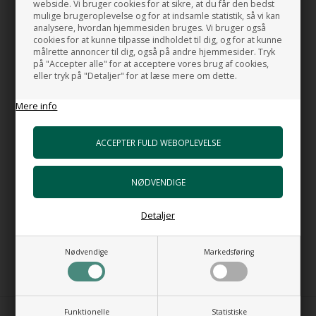
webside. Vi bruger cookies for at sikre, at du får den bedst
mulige brugeroplevelse og for at indsamle statistik, så vi kan
analysere, hvordan hjemmesiden bruges. Vi bruger også
Beskrivelse
Mål og Data
cookies for at kunne tilpasse indholdet til dig, og for at kunne
målrette annoncer til dig, også på andre hjemmesider. Tryk
på "Accepter alle" for at acceptere vores brug af cookies,
Toiletsæde til Clas+ toiletter
eller tryk på "Detaljer" for at læse mere om dette.
Dette sæde er MED soft close
Mere info
længde: 45,5 cm
Farve: Hvid Blank
Design: Angeletti Ruzza
Detaljer
MADE IN ITALY
Nødvendige
Markedsføring
DENNE PRIS ER KUN FOR TOILETSÆDET.
Funktionelle
Statistiske