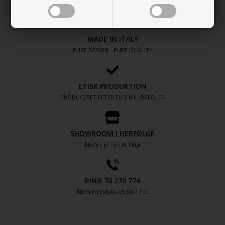
MADE IN ITALY
PURE DESIGN - PURE QUALITY
ETISK PRODUKTION
PRODUCERET EFTER EU´S MILJØREGLER
SHOWROOM I HERFØLGE
ÅBENT EFTER AFTALE
RING 70 270 774
ÅBEN HVERDAG 09:00-17.00