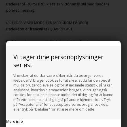
Badekar SHROPSHIRE i klassisk Victoriansk stil med fødder i
poleret messing.
(BILLEDER VISER MODELLEN MED KROM FØDDER)
Badekaret er fremstillet i QUARRYCAST.
Badekarret leveres med Afløb/overløb i poleret messing og er
indeholdt i prisen.
Badekarret fås også med fødder i hvid eller krom.
Vi tager dine personoplysninger
seriøst
Mål:
Bredde: 75 cm.
Vi ønsker, at du skal være sikker, når du besøger vores
Længde: 153,7 cm.
webside. Vi bruger cookies for at sikre, at du får den bedst
Højde: 78/50 cm.
mulige brugeroplevelse og for at indsamle statistik, så vi kan
analysere, hvordan hjemmesiden bruges. Vi bruger også
Fødder: Poleret messing
cookies for at kunne tilpasse indholdet til dig, og for at kunne
målrette annoncer til dig, også på andre hjemmesider. Tryk
QUARRYCAST er et composite materiale bestående af mineralske
på "Accepter alle" for at acceptere vores brug af cookies,
eller tryk på "Detaljer" for at læse mere om dette.
krystaler, som naturligt har en blank og hvid overflade.
QUARRYCAST er et usædvanligt stærkt materiale så derfor yder
Mere info
Victoria & Albert 25 års reklamationsret.