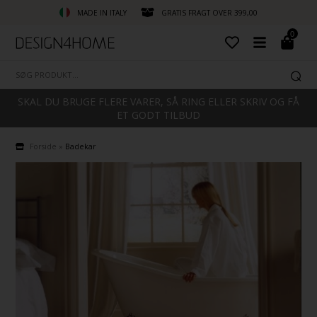
MADE IN ITALY
GRATIS FRAGT OVER 399,00
0
SKAL DU BRUGE FLERE VARER, SÅ RING ELLER SKRIV OG FÅ
ET GODT TILBUD
Forside
»
Badekar