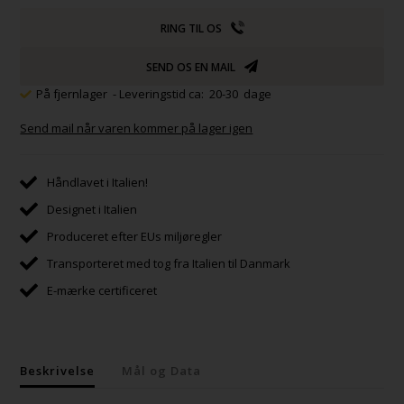
RING TIL OS
SEND OS EN MAIL
På fjernlager
- Leveringstid ca: 20-30 dage
Send mail når varen kommer på lager igen
Håndlavet i Italien!
Designet i Italien
Produceret efter EUs miljøregler
Transporteret med tog fra Italien til Danmark
E-mærke certificeret
Beskrivelse
Mål og Data