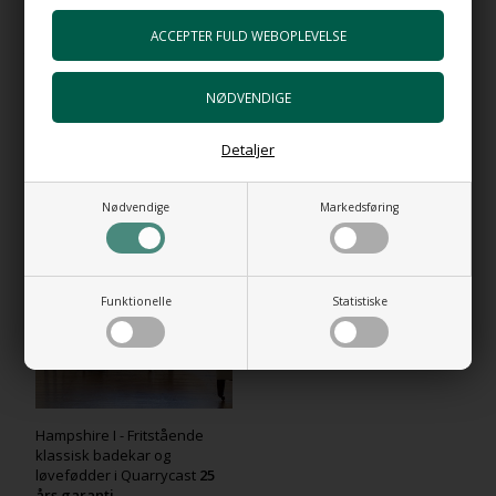
Varen er ikke lagervare og fremstilles til hver kunde. (Se
tilvirkningskøb under vilkår)
Varen leveres i gadeplan på fortov.
Detaljer
RELATEREDE PRODUKTER
Nødvendige
Markedsføring
Funktionelle
Statistiske
Hampshire I - Fritstående
klassisk badekar og
løvefødder i Quarrycast
25
års garanti