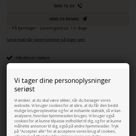
RING TIL OS
SEND OS EN MAIL
På fjernlager
- Leveringstid ca: 1-2 dage
Send mail når varen kommer på lager igen
Håndlavet i Italien!
Designet i Italien
Produceret efter EUs miljøregler
Vi tager dine personoplysninger
Transporteret med tog fra Italien til Danmark
seriøst
E-mærke certificeret
Vi ønsker, at du skal være sikker, når du besøger vores
webside. Vi bruger cookies for at sikre, at du får den bedst
mulige brugeroplevelse og for at indsamle statistik, så vi kan
analysere, hvordan hjemmesiden bruges. Vi bruger også
cookies for at kunne tilpasse indholdet til dig, og for at kunne
Beskrivelse
Mål og Data
målrette annoncer til dig, også på andre hjemmesider. Tryk
på "Accepter alle" for at acceptere vores brug af cookies,