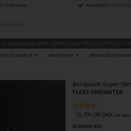
GT OVER 399,00
KUNDESERVICE
70 270 774
 DU BRUGE FLERE VARER, SÅ RING ELLER SKRIV OG FÅ ET GODT T
ÆRELSESMØBLER
BRUSENICHE
HÅNDKLÆDETØRRE
Bordplade Super Sli
FLERE VARIANTER
10.791,00
DKK
Inkl. Mom
Se samlet pris