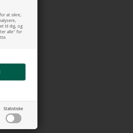
or at sikre,
nalysere,
 til dig, og
er alle" for
tte.
Statistiske