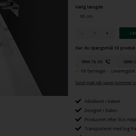
Vælg længde
-
+
Har du spørgsmål til produk
RING TIL OS
SEND O
På fjernlager
- Leveringsti
Send mail når varen kommer på
Håndlavet i Italien!
Designet i Italien
Produceret efter EUs milj
Transporteret med tog fra 