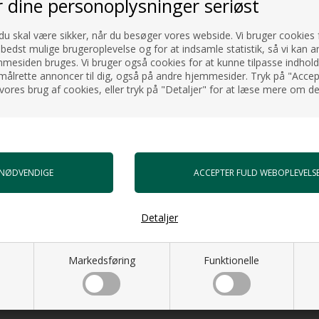
r dine personoplysninger seriøst
 du skal være sikker, når du besøger vores webside. Vi bruger cookies f
e skjult så de ikke ses når
 bedst mulige brugeroplevelse og for at indsamle statistik, så vi kan a
esiden bruges. Vi bruger også cookies for at kunne tilpasse indholdet
målrette annoncer til dig, også på andre hjemmesider. Tryk på "Accept
vores brug af cookies, eller tryk på "Detaljer" for at læse mere om de
(Se tilvirkningskøb under
's miljø- og sundhedsregler.
Detaljer
Markedsføring
Funktionelle
ar skrammer på din Monolith