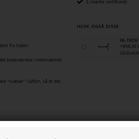
E-mærke certificeret
HUSK OGSÅ DISSE
HI-TECH 
et fra Italien.
+898,00
Gå til vare
le badeværelse i minimalistisk
e "svæver" i luften, så er det