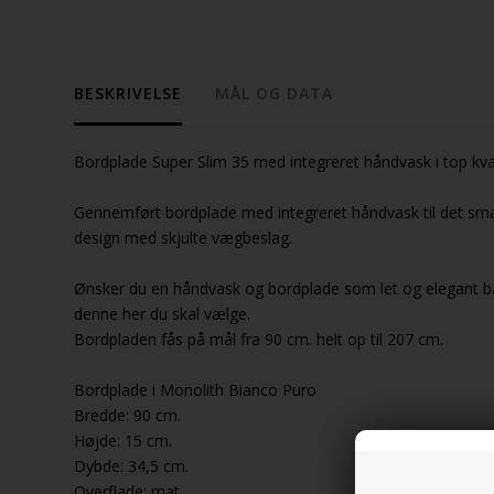
BESKRIVELSE
MÅL OG DATA
Bordplade Super Slim 35 med integreret håndvask i top kvalit
Gennemført bordplade med integreret håndvask til det smal
design med skjulte vægbeslag.
Ønsker du en håndvask og bordplade som let og elegant bar
denne her du skal vælge.
Bordpladen fås på mål fra 90 cm. helt op til 207 cm.
Bordplade i Monolith Bianco Puro
Bredde: 90 cm.
Højde: 15 cm.
Dybde: 34,5 cm.
Overflade: mat