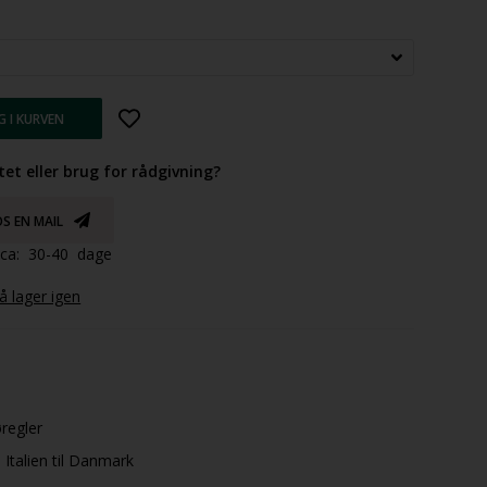
tet eller brug for rådgivning?
S EN MAIL
d ca: 30-40 dage
 lager igen
øregler
Italien til Danmark