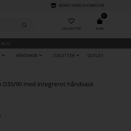
BESØG VORES SHOWROOM
0
FAVORITTER
KURV
ILBUD
R
HÅNDVASK
TOILETTER
OUTLET
m D35/90 med integreret håndvask
s