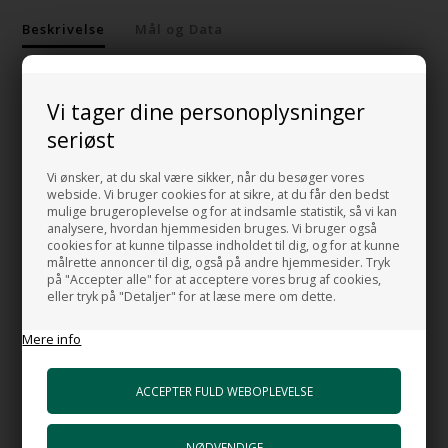
Beskrivelse
Mål og Data
Brusearm Quadro 110 i forkromet messing
Vi tager dine personoplysninger
Det er mange små ting der fører til er elegant badeværelse.
seriøst
Der er mange brusearme at vælge imellem på nettet ingen tvivl om
Vi ønsker, at du skal være sikker, når du besøger vores
det.
webside. Vi bruger cookies for at sikre, at du får den bedst
Brusearm Quadro 110
mulige brugeroplevelse og for at indsamle statistik, så vi kan
analysere, hvordan hjemmesiden bruges. Vi bruger også
er udført i forkromet messing i en solid kvalitet, for at
cookies for at kunne tilpasse indholdet til dig, og for at kunne
målrette annoncer til dig, også på andre hjemmesider. Tryk
imødekomme behovet for en brusearm der passer til det
på "Accepter alle" for at acceptere vores brug af cookies,
minimalistiske badeværelse.
eller tryk på "Detaljer" for at læse mere om dette.
Med Quadro 110 får du en brusearm i minimalistisk i firkantet
Mere info
design.
Brusearm Quadro 110 passer særdeles godt sammen med et
brusehoved i firkantet design.