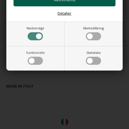
GODT AT VIDE:
Detaljer
Mål:
Nødvendige
Markedsføring
Bredde:
2,2x2,2 cm
Længde:
10 cm
Udløb:
1/2"
Tilslutning:
1/2"
Funktionelle
Statistiske
Roset:
6x6 cm.
Placering:
Loftmontering
Materiale:
Forkromet messing.
MADE IN ITALY