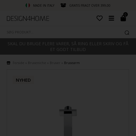
MADE IN ITALY
GRATIS FRAGT OVER 399,00
0
SKAL DU BRUGE FLERE VARER, SÅ RING ELLER SKRIV OG FÅ
ET GODT TILBUD
Forside
»
Bruseniche
»
Bruser
»
Brusearm
NYHED