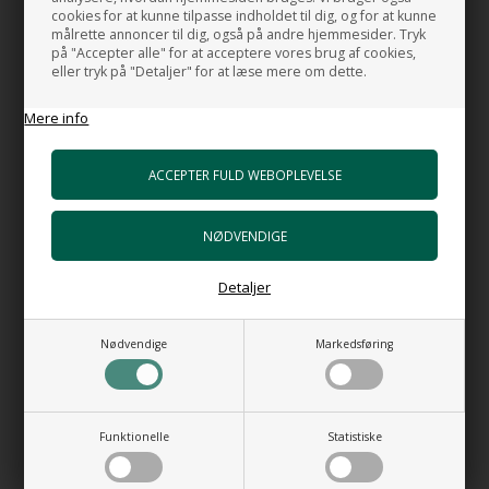
cookies for at kunne tilpasse indholdet til dig, og for at kunne
lettere løber af glasset og derned ikke efterlader kalkpletter.
målrette annoncer til dig, også på andre hjemmesider. Tryk
Det gør rengøringen til en leg.
på "Accepter alle" for at acceptere vores brug af cookies,
eller tryk på "Detaljer" for at læse mere om dette.
Den flotte Alu. ramme kan justeres totalt op tll 2 cm. for skæve
vægge.
Mere info
GODT AT VIDE:
Mål:
Længde:
97-99 cm.
Dør bredde:
67-69 cm.
Dør hængsel til:
Højre
Detaljer
Højde er 207 cm.
Nødvendige
Markedsføring
Placering:
I hjørne
Materiale:
Glas:
8 mm. sikkerhedsglas
Funktionelle
Statistiske
Farve:
Mørk grå