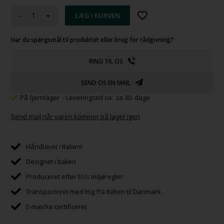
-
+
Har du spørgsmål til produktet eller brug for rådgivning?
RING TIL OS
SEND OS EN MAIL
På fjernlager
- Leveringstid ca: ca 30 dage
Send mail når varen kommer på lager igen
Håndlavet i Italien!
Designet i Italien
Produceret efter EUs miljøregler
Transporteret med tog fra Italien til Danmark
E-mærke certificeret