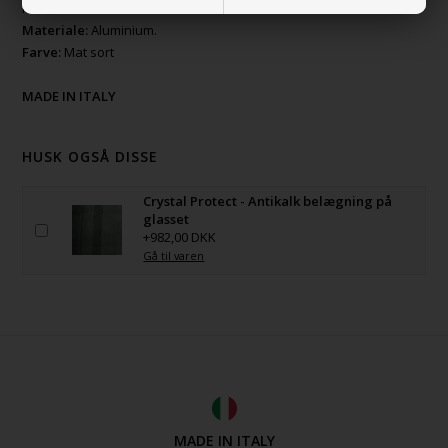
Ramme:
Materiale:
Aluminium.
Farve:
Mat sort
MADE IN ITALY
HUSK OGSÅ DISSE
Crystal Protect - Antikalk belægning på
glasset
+982,00 DKK
Gå til varen
MADE IN ITALY