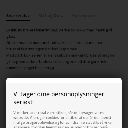
Beskrivelse
Mål og Data
Referencer
Eksklusiv bruseafskærmning Dark Box 97x67 med mørk grå
glas.
Ønsker man et markant badeværelse, er det blandt andet
bruseafskærmningen der kan leges med.
Med Dark box serien er der skabt en markant bruseløsning der
gør sig bemærket i badeværelset og er med til at gøre hele
rummet til noget helt særligt.
De buede glasvægge gør denne bruseafskærmning til noget helt
særligt.
Vi tager dine personoplysninger
Dark Box 97x67 Minimalistisk brusevæg i et smart
seriøst
Italiensk design
Vi ønsker, at du skal være sikker, når du besøger vores
webside. Vi bruger cookies for at sikre, at du får den bedst
mulige brugeroplevelse og for at indsamle statistik, så vi kan
Man kan tilkøbe Crystal Protect belægning på glasset, så vandet
analysere, hvordan hjemmesiden bruges. Vi bruger også