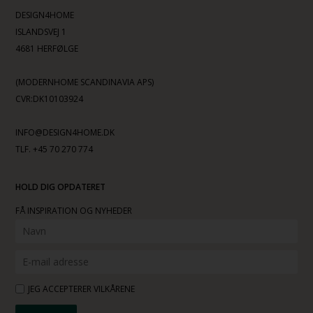
DESIGN4HOME
ISLANDSVEJ 1
4681 HERFØLGE
(MODERNHOME SCANDINAVIA APS)
CVR:DK10103924
INFO@DESIGN4HOME.DK
TLF. +45 70 270 774
HOLD DIG OPDATERET
FÅ INSPIRATION OG NYHEDER
JEG ACCEPTERER VILKÅRENE