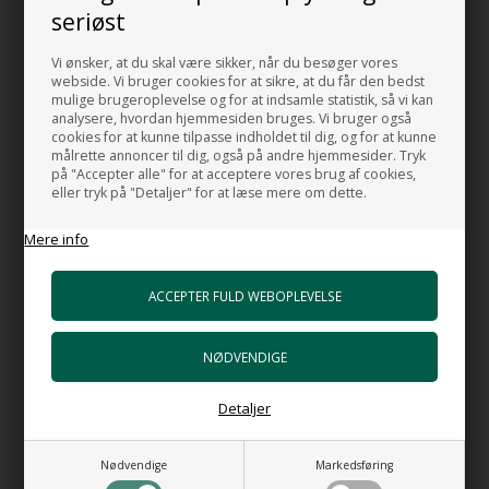
at gøre rent netop fordi der ikke er nogen steder der kan samle
seriøst
sig kalk og snavs.
Denne brusebund vil gøre dit nye badeværelse til noget ganske
Vi ønsker, at du skal være sikker, når du besøger vores
webside. Vi bruger cookies for at sikre, at du får den bedst
særligt.
mulige brugeroplevelse og for at indsamle statistik, så vi kan
analysere, hvordan hjemmesiden bruges. Vi bruger også
Mål:
cookies for at kunne tilpasse indholdet til dig, og for at kunne
målrette annoncer til dig, også på andre hjemmesider. Tryk
på "Accepter alle" for at acceptere vores brug af cookies,
Længde: 80 cm.
eller tryk på "Detaljer" for at læse mere om dette.
Bredde: 80 cm.
Total Højde: 5,5 cm.
Mere info
Farve: Hvid.
Materiale: Porcelæn
MADE IN ITALY
Detaljer
RELATEREDE PRODUKTER
Nødvendige
Markedsføring
NYHED