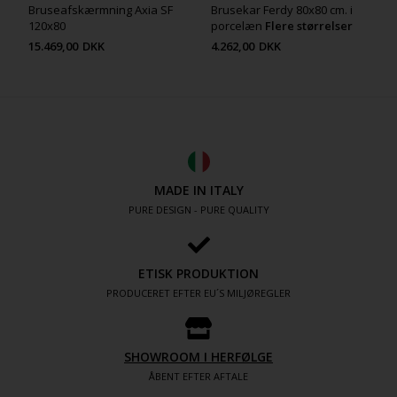
Bruseafskærmning Axia SF
Brusekar Ferdy 80x80 cm. i
120x80
porcelæn
Flere størrelser
15.469,00
DKK
4.262,00
DKK
MADE IN ITALY
PURE DESIGN - PURE QUALITY
ETISK PRODUKTION
PRODUCERET EFTER EU´S MILJØREGLER
SHOWROOM I HERFØLGE
ÅBENT EFTER AFTALE