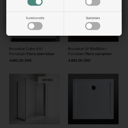
Funktionelle
Statistiske
Brusekar Cube 4.0 i
Brusekar LIF 80x80cm i
Porcelæn
Flere størrelser
Porcelæn
flere varianter
4.663,00
DKK
4.884,00
DKK
NYHED