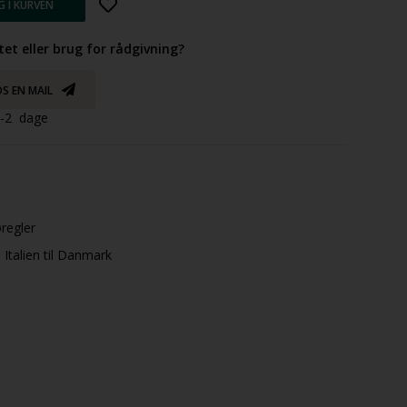
tet eller brug for rådgivning?
S EN MAIL
 1-2 dage
øregler
Italien til Danmark