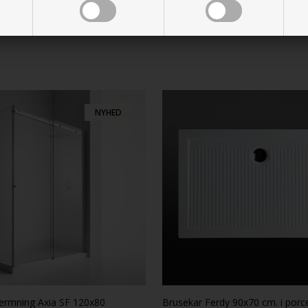
NYHED
ærmning Axia SF 120x80
Brusekar Ferdy 90x70 cm. i por