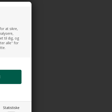
or at sikre,
nalysere,
 til dig, og
er alle" for
tte.
Statistiske