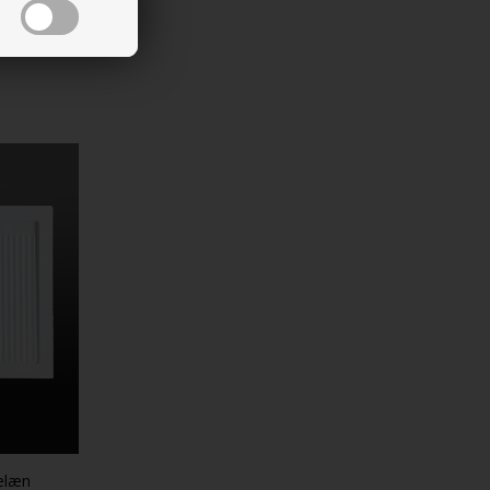
celæn