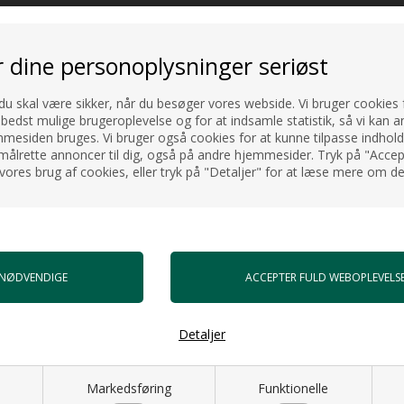
r dine personoplysninger seriøst
 du skal være sikker, når du besøger vores webside. Vi bruger cookies f
 bedst mulige brugeroplevelse og for at indsamle statistik, så vi kan a
esiden bruges. Vi bruger også cookies for at kunne tilpasse indholdet
målrette annoncer til dig, også på andre hjemmesider. Tryk på "Accept
vores brug af cookies, eller tryk på "Detaljer" for at læse mere om de
å billedet støder op mod
Det kan være et rundt eller
Detaljer
l ikke tilkøbe andre ting for
Markedsføring
Funktionelle