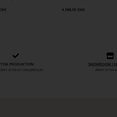
DKK
4.388,00
DKK
ETISK PRODUKTION
SHOWROOM I H
ERET EFTER EU´S MILJØREGLER
ÅBENT EFTER A