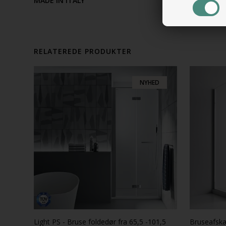
MADE IN ITALY
RELATEREDE PRODUKTER
NYHED
Light PS - Bruse foldedør fra 65,5 -101,5
Bruseafsk