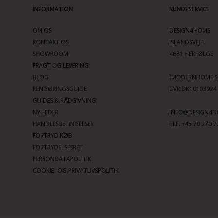
INFORMATION
KUNDESERVICE
OM OS
DESIGN4HOME
KONTAKT OS
ISLANDSVEJ 1
SHOWROOM
4681 HERFØLGE
FRAGT OG LEVERING
BLOG
(MODERNHOME SC
RENGØRINGSGUIDE
CVR:DK10103924
GUIDES & RÅDGIVNING
NYHEDER
INFO@DESIGN4H
HANDELSBETINGELSER
TLF. +45 70 270 7
FORTRYD KØB
FORTRYDELSESRET
PERSONDATAPOLITIK
COOKIE- OG PRIVATLIVSPOLITIK