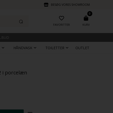
BESØG VORES SHOWROOM
0
FAVORITTER
KURV
ILBUD
R
HÅNDVASK
TOILETTER
OUTLET
 i porcelæn