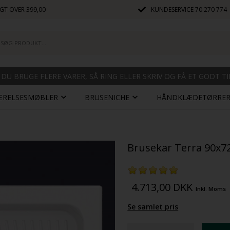
GT OVER 399,00
KUNDESERVICE
70 270 774
 DU BRUGE FLERE VARER, SÅ RING ELLER SKRIV OG FÅ ET GODT T
ÆRELSESMØBLER
BRUSENICHE
HÅNDKLÆDETØRRE
Brusekar Terra 90x72
4.713,00
DKK
Inkl. Moms
Se samlet pris