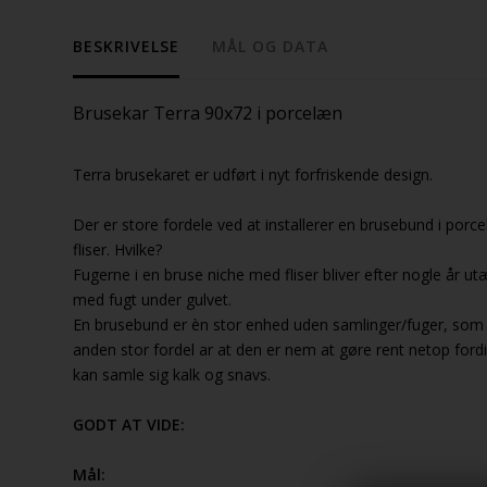
BESKRIVELSE
MÅL OG DATA
Brusekar Terra 90x72 i porcelæn
Terra brusekaret er udført i nyt forfriskende design.
Der er store fordele ved at installerer en brusebund i porcel
fliser. Hvilke?
Fugerne i en bruse niche med fliser bliver efter nogle år u
med fugt under gulvet.
En brusebund er èn stor enhed uden samlinger/fuger, som
anden stor fordel ar at den er nem at gøre rent netop fordi
kan samle sig kalk og snavs.
GODT AT VIDE:
Mål: