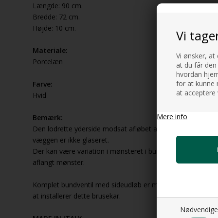
Længde: 90 cm.
Bredde: 72 cm.
Højde: 10 cm.
Vi tage
Materiale:
Vi ønsker, at
Porcelæn
at du får den
hvordan hjemm
for at kunne 
Farve:
at acceptere 
Hvid
Mere info
Bemærk:
Den lodrette yderside modsat afløbet altså den side der p
væggen er ikke glaseret.
Der kan være variation i mønsteret i bunden af brusekaret 
aflangt mønster.
Komplet bundventil med sideudløb er med i prisen. Så du ska
at installerer dette brusekar.
Nødvendige