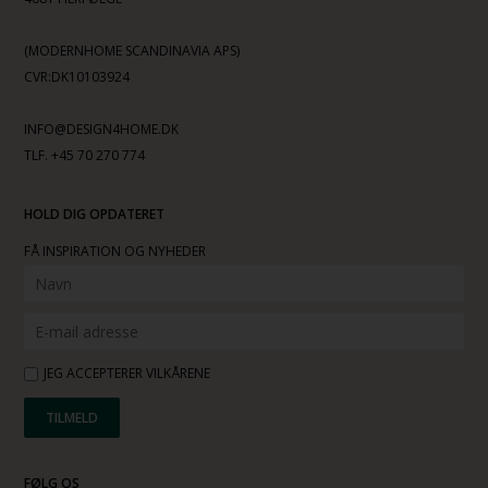
(MODERNHOME SCANDINAVIA APS)
CVR:DK10103924
INFO@DESIGN4HOME.DK
TLF. +45 70 270 774
HOLD DIG OPDATERET
FÅ INSPIRATION OG NYHEDER
JEG ACCEPTERER VILKÅRENE
FØLG OS