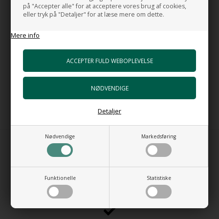
på "Accepter alle" for at acceptere vores brug af cookies,
en bundventil i SøGrøn farve.
eller tryk på "Detaljer" for at læse mere om dette.
Bundventil med porcelæns top med Free flow funktion til
håndvask.
Mere info
Freeflow bundventil lukker ikke helt, så vandet vil stadig løbe ud i
afløbet i håndvasken.
Dette er ideelt hvis der ikke er overløb i håndvasken og du ikke
har afløb i gulvet.
HANDMADE IN ITALY
Detaljer
Nødvendige
Markedsføring
Funktionelle
Statistiske
MADE IN ITALY
PURE DESIGN - PURE QUALITY