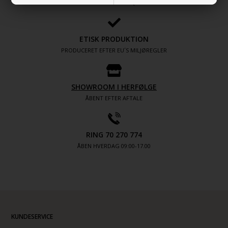
PURE DESIGN - PURE QUALITY
ETISK PRODUKTION
PRODUCERET EFTER EU´S MILJØREGLER
SHOWROOM I HERFØLGE
ÅBENT EFTER AFTALE
RING 70 270 774
ÅBEN HVERDAG 09:00-17.00
KUNDESERVICE