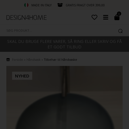
MADE IN ITALY
GRATIS FRAGT OVER 399,00
0
SKAL DU BRUGE FLERE VARER, SÅ RING ELLER SKRIV OG FÅ
ET GODT TILBUD
Forside
»
Håndvask
»
Tilbehør til håndvaske
NYHED