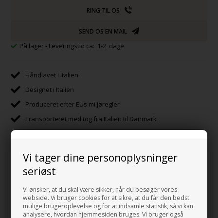
RING TIL OS
SEND OS EN MAIL
På lager
- Leveringstid ca: 1-2 dage
Håndlavet i Italien!
Designet i Italien
Produceret efter EUs miljøregler
Transporteret med tog fra Italien til Danmark
E-mærke certificeret
Vi tager dine personoplysninger
seriøst
Beskrivelse
Mål og Data
Vi ønsker, at du skal være sikker, når du besøger vores
webside. Vi bruger cookies for at sikre, at du får den bedst
Bundventil med lyseblå porcelæns top med Free flow funktion til
mulige brugeroplevelse og for at indsamle statistik, så vi kan
håndvask.
analysere, hvordan hjemmesiden bruges. Vi bruger også