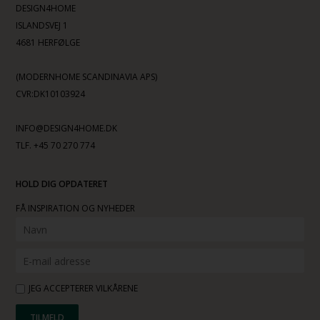
DESIGN4HOME
ISLANDSVEJ 1
4681 HERFØLGE
(MODERNHOME SCANDINAVIA APS)
CVR:DK10103924
INFO@DESIGN4HOME.DK
TLF. +45 70 270 774
HOLD DIG OPDATERET
FÅ INSPIRATION OG NYHEDER
JEG ACCEPTERER VILKÅRENE