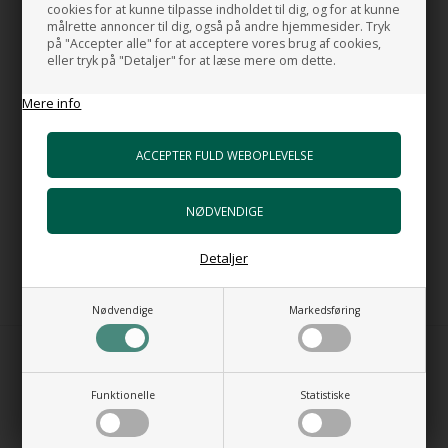
cookies for at kunne tilpasse indholdet til dig, og for at kunne
målrette annoncer til dig, også på andre hjemmesider. Tryk
Freeflow bundventil lukker ikke helt, så vandet vil stadig løbe ud i
på "Accepter alle" for at acceptere vores brug af cookies,
afløbet i håndvasken.
eller tryk på "Detaljer" for at læse mere om dette.
Dette er ideelt hvis der ikke er overløb i håndvasken og du ikke
har afløb i gulvet.
Mere info
Hvis du ønsker at lukke helt, så vandet bliver i håndvasken skal
du købe en: Bundventil Push på vare nr. 56224415
Prisen er kun for bundventilen i porcelæn. Håndvasken er ikke
med i prisen.
Detaljer
Handmade in Italy
Nødvendige
Markedsføring
Funktionelle
Statistiske
MADE IN ITALY