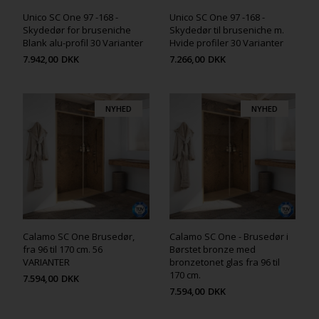
Unico SC One 97 -168 -
Unico SC One 97 -168 -
Skydedør for bruseniche
Skydedør til bruseniche m.
Blank alu-profil 30 Varianter
Hvide profiler 30 Varianter
7.942,00
DKK
7.266,00
DKK
NYHED
NYHED
Calamo SC One Brusedør,
Calamo SC One - Brusedør i
fra 96 til 170 cm. 56
Børstet bronze med
VARIANTER
bronzetonet glas fra 96 til
170 cm.
7.594,00
DKK
7.594,00
DKK