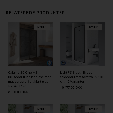
RELATEREDE PRODUKTER
NYHED
NYHED
Calamo SC One MS -
Light PS Black - Bruse
Brusedør til bruseniche med
foldedør i matsort fra 65-101
mat sort profiler, klart glas
cm. - 9 Varianter
fra 96 til 170 cm.
10.477,00
DKK
8.560,00
DKK
NYHED
NYHED