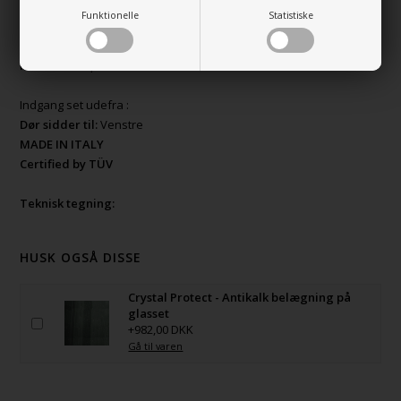
Ramme:
Funktionelle
Statistiske
Materiale:
Ramme:
Aluminium.
Farve:
Blank poleret.
Indgang set udefra :
Dør sidder til:
Venstre
MADE IN ITALY
Certified by TÜV
Teknisk tegning:
HUSK OGSÅ DISSE
Crystal Protect - Antikalk belægning på
glasset
+982,00 DKK
Gå til varen