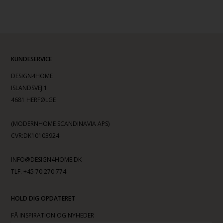
KUNDESERVICE
DESIGN4HOME
ISLANDSVEJ 1
4681 HERFØLGE
(MODERNHOME SCANDINAVIA APS)
CVR:DK10103924
INFO@DESIGN4HOME.DK
TLF. +45 70 270 774
HOLD DIG OPDATERET
FÅ INSPIRATION OG NYHEDER