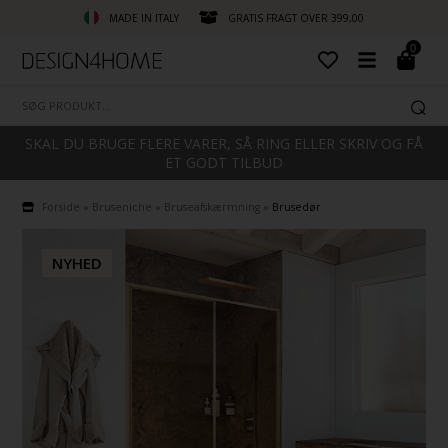
MADE IN ITALY
GRATIS FRAGT OVER 399,00
0
SKAL DU BRUGE FLERE VARER, SÅ RING ELLER SKRIV OG FÅ
ET GODT TILBUD
Forside
»
Bruseniche
»
Bruseafskærmning
»
Brusedør
NYHED