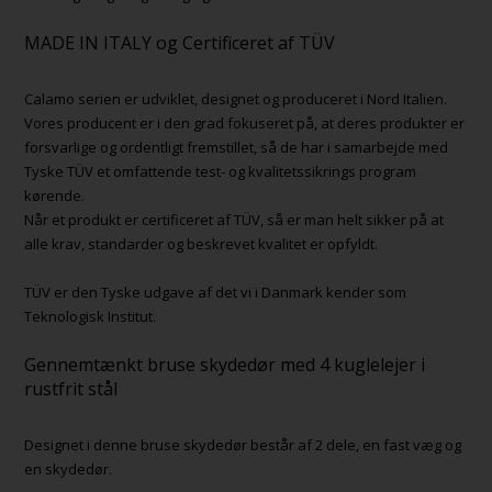
MADE IN ITALY og Certificeret af TÜV
Calamo serien er udviklet, designet og produceret i Nord Italien.
Vores producent er i den grad fokuseret på, at deres produkter er
forsvarlige og ordentligt fremstillet, så de har i samarbejde med
Tyske TÜV et omfattende test- og kvalitetssikrings program
kørende.
Når et produkt er certificeret af TÜV, så er man helt sikker på at
alle krav, standarder og beskrevet kvalitet er opfyldt.
TÜV er den Tyske udgave af det vi i Danmark kender som
Teknologisk Institut.
Gennemtænkt bruse skydedør med 4 kuglelejer i
rustfrit stål
Designet i denne bruse skydedør består af 2 dele, en fast væg og
en skydedør.