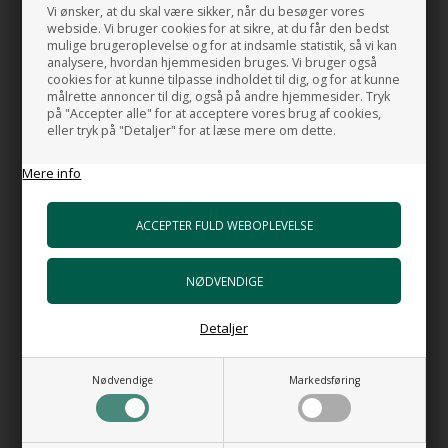
Vi ønsker, at du skal være sikker, når du besøger vores
webside. Vi bruger cookies for at sikre, at du får den bedst
Der er mange varianter i denne udgave af denne smukke
mulige brugeroplevelse og for at indsamle statistik, så vi kan
bruseniche dør,.
analysere, hvordan hjemmesiden bruges. Vi bruger også
cookies for at kunne tilpasse indholdet til dig, og for at kunne
Man vælger ved bestilling om indgangsåbningen skal være til
målrette annoncer til dig, også på andre hjemmesider. Tryk
højre eller venstre, set udefra.
på "Accepter alle" for at acceptere vores brug af cookies,
eller tryk på "Detaljer" for at læse mere om dette.
Viste billeder viser brusedøren i børstet messing og
bronzefarvet glas, den du bestiller er med mat sorte profiler
Mere info
Mål:
bredde spænder mellem :
97-169 cm.
Indgangs åbning fra:
39,5-59,5 cm.
Højde:
200 cm.
Placering:
Mellem 2 vægge
Detaljer
Materiale:
Nødvendige
Markedsføring
Glas:
6 mm. sikkerhedsglas
Farve:
Klart.