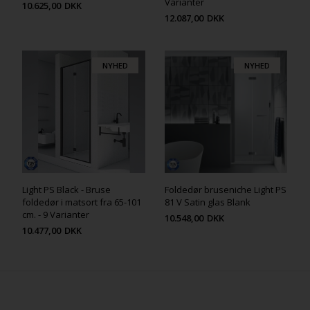
Varianter
10.625,00
DKK
12.087,00
DKK
NYHED
NYHED
Light PS Black - Bruse
Foldedør bruseniche Light PS
foldedør i matsort fra 65-101
81 V Satin glas Blank
cm. - 9 Varianter
10.548,00
DKK
10.477,00
DKK