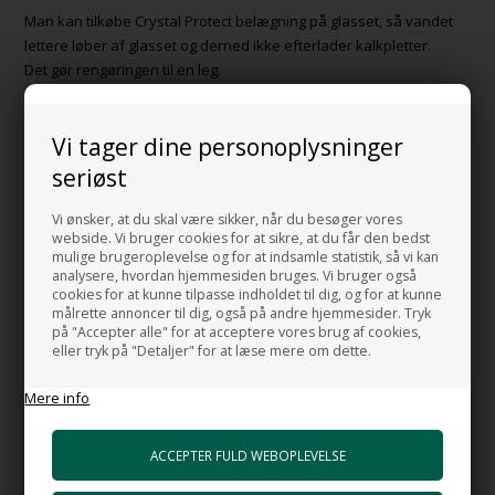
Man kan tilkøbe Crystal Protect belægning på glasset, så vandet
lettere løber af glasset og derned ikke efterlader kalkpletter.
Det gør rengøringen til en leg.
For at gøre rengøringen så let som muligt er døren udstyret med et
klik beslag i bunden, så selve skydedøren kan vippes ud
Vi tager dine personoplysninger
forneden, når der skal gøres rent mellem de to glas.
seriøst
GODT AT VIDE OM SERIEN:
Vi ønsker, at du skal være sikker, når du besøger vores
webside. Vi bruger cookies for at sikre, at du får den bedst
Prisen er for komplet bruse skydedør med ramme i aluminium og
mulige brugeroplevelse og for at indsamle statistik, så vi kan
med 6 mm. sikkerhedsglas
analysere, hvordan hjemmesiden bruges. Vi bruger også
cookies for at kunne tilpasse indholdet til dig, og for at kunne
Den flotte Alu. ramme kan justeres totalt op tll 2 cm. for skæve
målrette annoncer til dig, også på andre hjemmesider. Tryk
på "Accepter alle" for at acceptere vores brug af cookies,
vægge.
eller tryk på "Detaljer" for at læse mere om dette.
Der er mange varianter i denne udgave af denne smukke
Mere info
bruseniche dør,.
Man vælger ved bestilling om indgangsåbningen skal være til
højre eller venstre, set udefra.