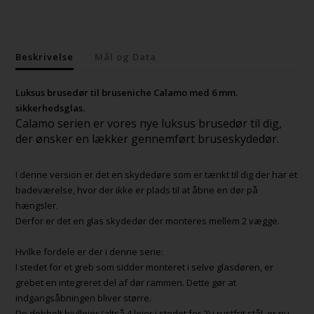
Beskrivelse
Mål og Data
Luksus brusedør til bruseniche Calamo med 6 mm.
sikkerhedsglas.
Calamo serien er vores nye luksus brusedør til dig,
der ønsker en lækker gennemført bruseskydedør.
I denne version er det en skydedøre som er tænkt til dig der har et
badeværelse, hvor der ikke er plads til at åbne en dør på
hængsler.
Derfor er det en glas skydedør der monteres mellem 2 vægge.
Hvilke fordele er der i denne serie:
I stedet for et greb som sidder monteret i selve glasdøren, er
grebet en integreret del af dør rammen. Dette gør at
indgangsåbningen bliver større.
De dobbelt hjullejer (altså 4 lejer i stedet for 2) i rustfrit stål, er nu