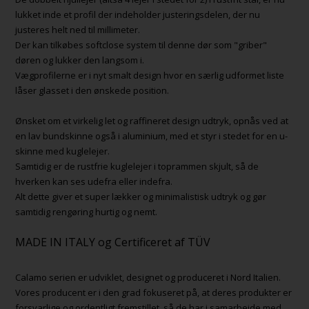
lukket inde et profil der indeholder justeringsdelen, der nu
justeres helt ned til millimeter.
Der kan tilkøbes softclose system til denne dør som "griber"
døren og lukker den langsom i.
Vægprofilerne er i nyt smalt design hvor en særlig udformet liste
låser glasset i den ønskede position.
Ønsket om et virkelig let og raffineret design udtryk, opnås ved at
en lav bundskinne også i aluminium, med et styr i stedet for en u-
skinne med kuglelejer.
Samtidig er de rustfrie kuglelejer i toprammen skjult, så de
hverken kan ses udefra eller indefra.
Alt dette giver et super lækker og minimalistisk udtryk og gør
samtidig rengøring hurtig og nemt.
MADE IN ITALY og Certificeret af TÜV
Calamo serien er udviklet, designet og produceret i Nord Italien.
Vores producent er i den grad fokuseret på, at deres produkter er
forsvarlige og ordentligt fremstillet, så de har i samarbejde med