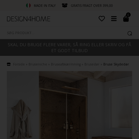
MADE IN ITALY
GRATIS FRAGT OVER 399,00
0
SKAL DU BRUGE FLERE VARER, SÅ RING ELLER SKRIV OG FÅ
ET GODT TILBUD
Forside
»
Bruseniche
»
Bruseafskærmning
»
Brusedør
»
Bruse Skydedør