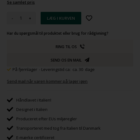
Se samlet pris
-
+
Har du spørgsmål til produktet eller brug for rådgivning?
RING TIL OS
SEND OS EN MAIL
På fjernlager
- Leveringstid ca: ca. 30 dage
Send mail når varen kommer på lager igen
Håndlavet i Italien!
Designet i Italien
Produceret efter EUs miljøregler
Transporteret med tog fra Italien til Danmark
E-mærke certificeret