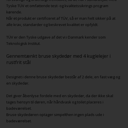
Tyske TÜV et omfattende test- og kvalitetssikrings program
kørende.
Når et produkt er certificeret af TÜV, så er man helt sikker på at
alle krav, standarder og beskrevet kvalitet er opfyldt.
TÜV er den Tyske udgave af det vi i Danmark kender som
Teknologisk Institut.
Gennemtænkt bruse skydedør med 4 kuglelejer i
rustfrit stål
Designet i denne bruse skydedør består af 2 dele, en fast væg og
en skydedør.
Det giver åbenlyse fordele med en skydedør, da der ikke skal
tages hensyn til døren, når håndvask og toilet placeres i
badeværelset.
Bruse skydedøren optager simpelthen ingen plads ude i
badeværelset.