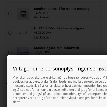
Bundventil Push i forkromet messing
+489,00 DKK
Gå til varen
HI-TECH 5 Vandlås luksus udgave
+898,00 DKK
Gå til varen
Monteringsbolte til håndvask
+86,00 DKK
Gå til varen
Vi tager dine personoplysninger seriøst
Vi ønsker, at du skal være sikker, når du besøger vores webside. Vi
cookies for at sikre, at du får den bedst mulige brugeroplevelse og 
RELATEREDE PRODUKTER
indsamle statistik, så vi kan analysere, hvordan hjemmesiden bruges
også cookies for at kunne tilpasse indholdet til dig, og for at kunne 
annoncer til dig, også på andre hjemmesider. Tryk på "Accepter alle"
acceptere vores brug af cookies, eller tryk på "Detaljer" for at læs
dette.