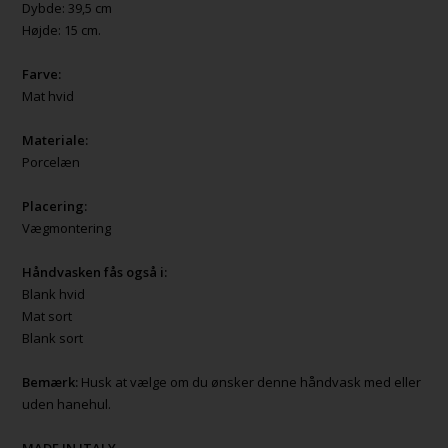
Dybde: 39,5 cm
Højde: 15 cm.
Farve:
Mat hvid
Materiale:
Porcelæn
Placering:
Vægmontering
Håndvasken fås også i:
Blank hvid
Mat sort
Blank sort
Bemærk:
Husk at vælge om du ønsker denne håndvask med eller
uden hanehul.
MADE IN ITALY