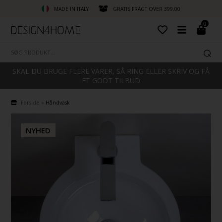
MADE IN ITALY
GRATIS FRAGT OVER 399,00
0
SKAL DU BRUGE FLERE VARER, SÅ RING ELLER SKRIV OG FÅ
ET GODT TILBUD
Forside
»
Håndvask
NYHED