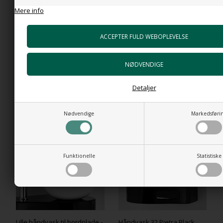
Mere info
Ciclo Mini Wall - Lille
New Filo - Lille håndvask i
håndvask 26,5 x 33 cm til væg
hvid porcelæn
i hvid porcelæn
Detaljer
2.083,00
DKK
2.104,00
DKK
Nødvendige
Markedsføri
Funktionelle
Statistiske
Lille håndvask til bordplade -
Håndvask 32 Pietra Black