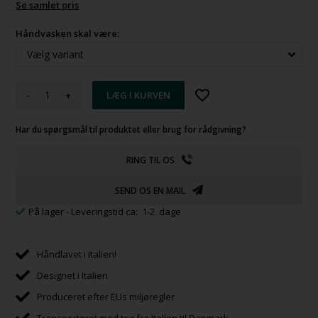
Se samlet pris
Håndvasken skal være:
-
+
Har du spørgsmål til produktet eller brug for rådgivning?
RING TIL OS
SEND OS EN MAIL
På lager
- Leveringstid ca: 1-2 dage
Håndlavet i Italien!
Designet i Italien
Produceret efter EUs miljøregler
Transporteret med tog fra Italien til Danmark