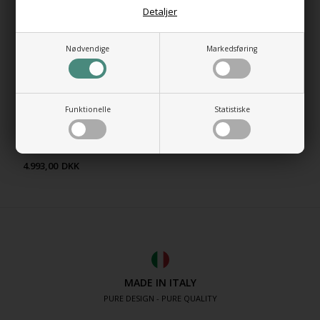
Detaljer
Nødvendige
Markedsføring
Funktionelle
Statistiske
Smart SC K- Brusedør, klart
glas fra 97 til 165 cm. 42
VARIANTER
4.993,00
DKK
MADE IN ITALY
PURE DESIGN - PURE QUALITY