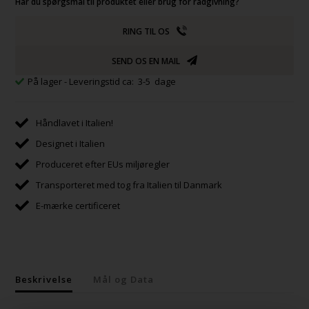
Har du spørgsmål til produktet eller brug for rådgivning?
RING TIL OS
SEND OS EN MAIL
På lager
- Leveringstid ca: 3-5 dage
Håndlavet i Italien!
Designet i Italien
Produceret efter EUs miljøregler
Transporteret med tog fra Italien til Danmark
E-mærke certificeret
Beskrivelse
Mål og Data