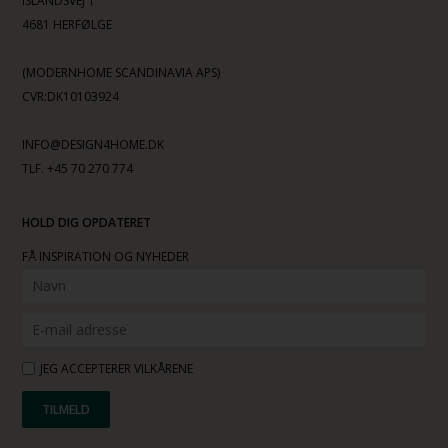
ISLANDSVEJ 1
4681 HERFØLGE
(MODERNHOME SCANDINAVIA APS)
CVR:DK10103924
INFO@DESIGN4HOME.DK
TLF. +45 70 270 774
HOLD DIG OPDATERET
FÅ INSPIRATION OG NYHEDER
JEG ACCEPTERER VILKÅRENE