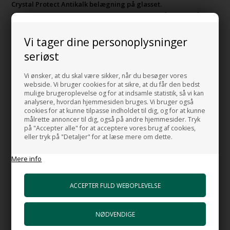
Crystal Protect Antikalk belægning på glasset.
Gør rengøringen til en leg, da denne belægning på glasset får
vandet til at perle af.
Vi tager dine personoplysninger
Transperant antikalkbelægning til brusedør
seriøst
Vi ønsker, at du skal være sikker, når du besøger vores
webside. Vi bruger cookies for at sikre, at du får den bedst
GODT AT VIDE:
mulige brugeroplevelse og for at indsamle statistik, så vi kan
analysere, hvordan hjemmesiden bruges. Vi bruger også
Det anbefales at benytte fabrikkens glasrens da denne er
cookies for at kunne tilpasse indholdet til dig, og for at kunne
målrette annoncer til dig, også på andre hjemmesider. Tryk
udviklet direkte til at pleje antikalkbelægningen.
på "Accepter alle" for at acceptere vores brug af cookies,
eller tryk på "Detaljer" for at læse mere om dette.
MADE IN ITALY
Mere info
RELATEREDE PRODUKTER